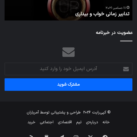
تص
ا
می‌
11 دسامبر 2021
تدابیر زمانی خواب و بیداری
م
عضویت در خبرنامه
آدرس
ایمیل
خود
را
وارد
کنید
© کپی‌رایت 2026
طراحی و پشتیبانی توسط
آمریاران
خانه
درباره‌ی
تیم
اقتصادی
اجتماعی
خرید