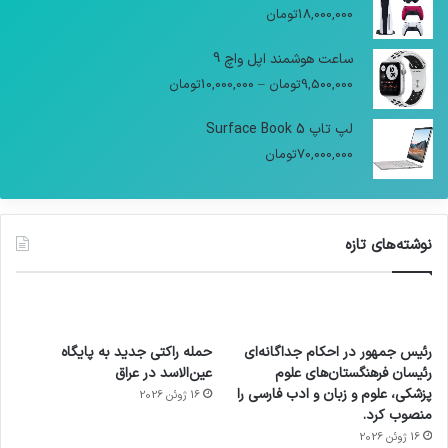
18,000,000
تومان
ساعت هوشمند اپل واچ 9
9,500,000
تومان
–
10,000,000
تومان
لپ تاپ Surface Book 5
70,000,000
تومان
نوشته‌های تازه
رئیس جمهور در احکام جداگانه‌ای
حمله راکتی جدید به پایگاه
رئیسان فرهنگستان‌های علوم
عین‌الاسد در عراق
پزشکی، علوم و زبان و ادب فارسی را
16 ژوئن 2026
منصوب کرد.
16 ژوئن 2026