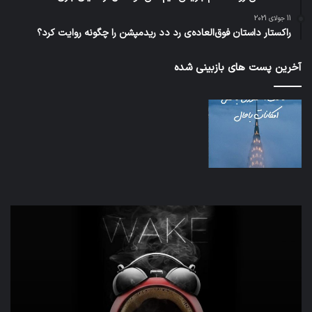
11 جولای 2021
راکستار داستان فوق‌العاده‌ی رد دد ریدمپشن را چگونه روایت کرد؟
آخرین پست های بازبینی شده
تدابیر
اف‌ا
زمانی
به
خواب
احت
و
زیاد
بیداری
در
مج
تش