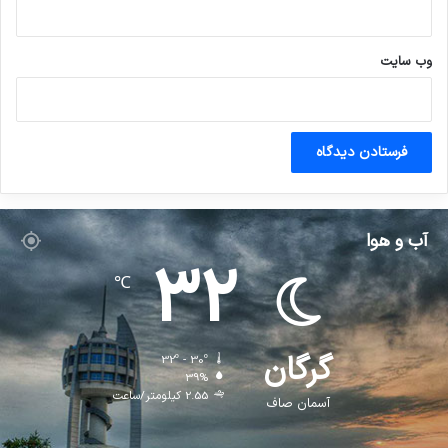
وب‌ سایت
آب و هوا
32
℃
گرگان
32º - 30º
39%
2.55 کیلومتر/ساعت
آسمان صاف