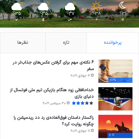
35
35
37
38
31
℃
℃
℃
℃
℃
ی
د
س
چ
پ
پرخواننده
تازه
نظرها
6 نکته‌ی مهم برای گرفتن عکس‌های جذاب‌تر در
سفر
3 جولای 2021
71%
خداحافظی زود هنگام بازیکن تیم ملی فوتسال از
دنیای بازی
30 سپتامبر 2021
راکستار داستان فوق‌العاده‌ی رد دد ریدمپشن را
چگونه روایت کرد؟
11 جولای 2021
7.4