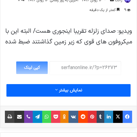
ژاکت
16 ژوئن 2026
آخرین به روز رسانی: 16 ژوئن 2026
0
ایمیل
9
کمتر از یک دقیقه
ویدیو: صدای زلزله تقریبا اینجوری هست/ البته این با
میکروفون های قوی که زیر زمین گذاشتند ضبط شده
کپی لینک
نمایش بیشتر
فیس بوک
X
لینکدین
‫تامبلر
‫پین‌ترست
‫رددیت
‫VKontakte
پاکت
واتس آپ
‫Odnoklassniki
تلگرام
وایبر
اشتراک گذاری از طریق ایمیل
چاپ