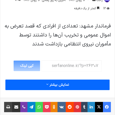
ژاکت
16 ژوئن 2026
آخرین به روز رسانی: 16 ژوئن 2026
0
ایمیل
12
کمتر از یک دقیقه
فرماندار مشهد: تعدادی از افرادی که قصد تعرض به
اموال عمومی و تخریب آن‌ها را داشتند توسط
مأموران نیروی انتظامی بازداشت شدند
کپی لینک
نمایش بیشتر
فیس بوک
X
لینکدین
‫تامبلر
‫پین‌ترست
‫رددیت
‫VKontakte
پاکت
واتس آپ
‫Odnoklassniki
تلگرام
وایبر
اشتراک گذاری از طریق ایمیل
چاپ