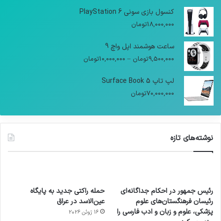
کنسول بازی سونی PlayStation 6
18,000,000
تومان
ساعت هوشمند اپل واچ 9
9,500,000
تومان
–
10,000,000
تومان
لپ تاپ Surface Book 5
70,000,000
تومان
نوشته‌های تازه
رئیس جمهور در احکام جداگانه‌ای
حمله راکتی جدید به پایگاه
رئیسان فرهنگستان‌های علوم
عین‌الاسد در عراق
پزشکی، علوم و زبان و ادب فارسی را
16 ژوئن 2026