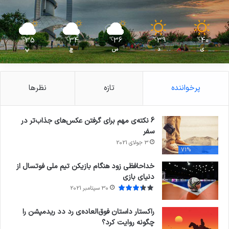
35
34
36
39
40
℃
℃
℃
℃
℃
ی
د
س
چ
پ
پرخواننده
تازه
نظرها
6 نکته‌ی مهم برای گرفتن عکس‌های جذاب‌تر در
سفر
3 جولای 2021
71%
خداحافظی زود هنگام بازیکن تیم ملی فوتسال از
دنیای بازی
30 سپتامبر 2021
راکستار داستان فوق‌العاده‌ی رد دد ریدمپشن را
چگونه روایت کرد؟