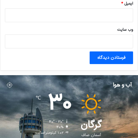
ایمیل
*
وب‌ سایت
آب و هوا
30
℃
گرگان
40º - 30º
40%
1.02 کیلومتر/ساعت
آسمان صاف