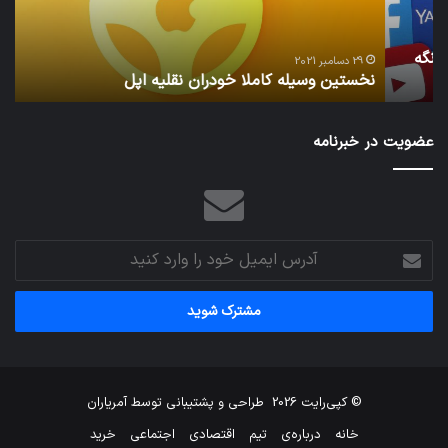
29 دسامبر 2021
نخستین وسیله کاملا خودران نقلیه اپل
ت
عضویت در خبرنامه
آدرس
ایمیل
خود
را
وارد
کنید
© کپی‌رایت 2026
طراحی و پشتیبانی توسط
آمریاران
خانه
درباره‌ی
تیم
اقتصادی
اجتماعی
خرید