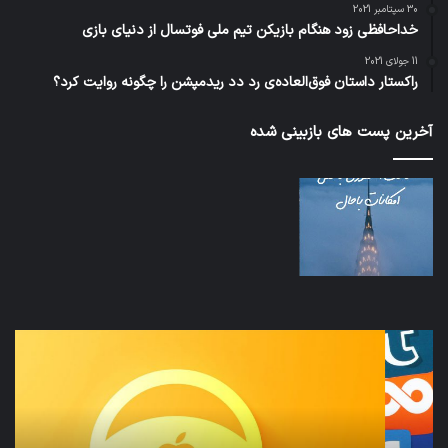
30 سپتامبر 2021
خداحافظی زود هنگام بازیکن تیم ملی فوتسال از دنیای بازی
11 جولای 2021
راکستار داستان فوق‌العاده‌ی رد دد ریدمپشن را چگونه روایت کرد؟
آخرین پست های بازبینی شده
نخستین
تداب
وسیله
زما
کاملا
خوا
خودران
و
نقلیه
بید
اپل