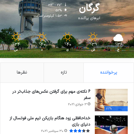
گرگان
36º - 27º
52%
1.53 کیلومتر/ساعت
ابرهای پراکنده
34
40
40
39
36
℃
℃
℃
℃
℃
ج
ش
ی
د
س
پرخواننده
تازه
نظرها
6 نکته‌ی مهم برای گرفتن عکس‌های جذاب‌تر در
سفر
3 جولای 2021
71%
خداحافظی زود هنگام بازیکن تیم ملی فوتسال از
دنیای بازی
30 سپتامبر 2021