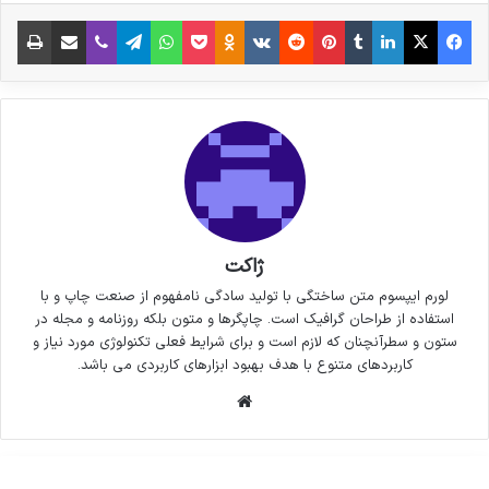
فیس بوک
X
لینکدین
‫تامبلر
‫پین‌ترست
‫رددیت
‫VKontakte
پاکت
واتس آپ
‫Odnoklassniki
تلگرام
وایبر
اشتراک گذاری از طریق ایمیل
چاپ
ژاکت
لورم ایپسوم متن ساختگی با تولید سادگی نامفهوم از صنعت چاپ و با
استفاده از طراحان گرافیک است. چاپگرها و متون بلکه روزنامه و مجله در
ستون و سطرآنچنان که لازم است و برای شرایط فعلی تکنولوژی مورد نیاز و
کاربردهای متنوع با هدف بهبود ابزارهای کاربردی می باشد.
وبسایت