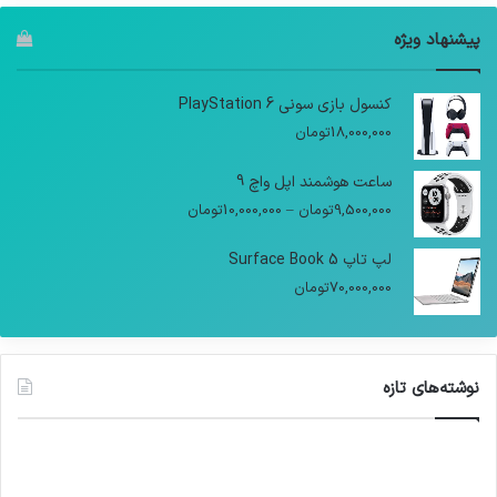
پیشنهاد ویژه
کنسول بازی سونی PlayStation 6
18,000,000
تومان
ساعت هوشمند اپل واچ 9
9,500,000
تومان
–
10,000,000
تومان
لپ تاپ Surface Book 5
70,000,000
تومان
نوشته‌های تازه