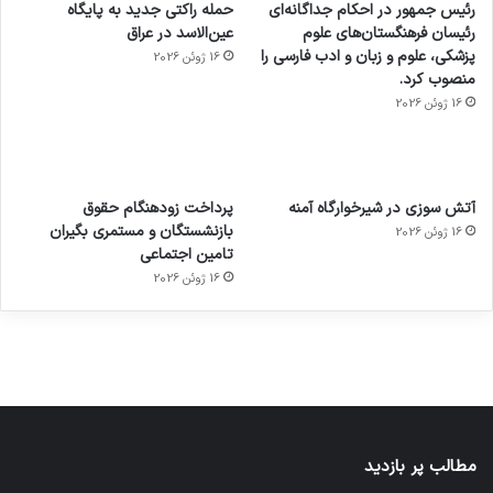
رئیس جمهور در احکام جداگانه‌ای
حمله راکتی جدید به پایگاه
رئیسان فرهنگستان‌های علوم
عین‌الاسد در عراق
پزشکی، علوم و زبان و ادب فارسی را
16 ژوئن 2026
منصوب کرد.
16 ژوئن 2026
آماده
ی سفر
عکاسی
هدفون
ورزش با
برای
مجازی
با طعم
های
آتش سوزی در شیرخوارگاه آمنه
پرداخت زودهنگام حقوق
ساعت
کشف
…
2023
بازنشستگان و مستمری بگیران
16 ژوئن 2026
هوشمند
توسط
توسط
توسط
توسط
تامین اجتماعی
ژاکت
ژاکت
توسط
ژاکت
ژاکت
در
در
ژاکت
16 ژوئن 2026
در
در
دسامبر
دسامبر
در دسامبر
دسامبر
دسامبر
12, 2022
12, 2022
12, 2022
12, 2022
12, 2022
مطالب پر بازدید