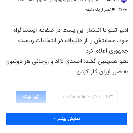
ژاکت
16 ژوئن 2026
آخرین به روز رسانی: 16 ژوئن 2026
0
ایمیل
17
کمتر از یک دقیقه
امیر تتلو با انتشار این پست در صفحه اینستاگرام
خود، حمایتش را از قالیباف در انتخابات ریاست
جمهوری اعلام کرد
تتلو همچنین گفته: احمدى نژاد و روحانى هر دوشون
به ضرر ايران كار كردن
کپی لینک
نمایش بیشتر