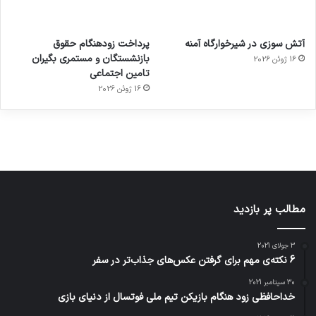
آماده
ی سفر
عکاسی
هدفون
ورزش با
برای
مجازی
با طعم
های
آتش سوزی در شیرخوارگاه آمنه
پرداخت زودهنگام حقوق
ساعت
کشف
…
2023
بازنشستگان و مستمری بگیران
16 ژوئن 2026
هوشمند
توسط
توسط
توسط
توسط
تامین اجتماعی
ژاکت
ژاکت
توسط
ژاکت
ژاکت
در
در
ژاکت
16 ژوئن 2026
در
در
دسامبر
دسامبر
در دسامبر
دسامبر
دسامبر
12, 2022
12, 2022
12, 2022
12, 2022
12, 2022
مطالب پر بازدید
3 جولای 2021
6 نکته‌ی مهم برای گرفتن عکس‌های جذاب‌تر در سفر
30 سپتامبر 2021
خداحافظی زود هنگام بازیکن تیم ملی فوتسال از دنیای بازی