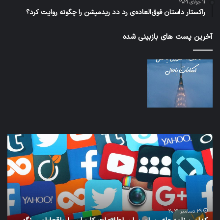
11 جولای 2021
راکستار داستان فوق‌العاده‌ی رد دد ریدمپشن را چگونه روایت کرد؟
آخرین پست های بازبینی شده
نخستین
تدا
وسیله
زم
کاملا
خو
خودران
و
نقلیه
بید
اپل