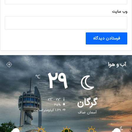
وب‌ سایت
آب و هوا
29
℃
گرگان
29º - 27º
65%
1.69 کیلومتر/ساعت
آسمان صاف