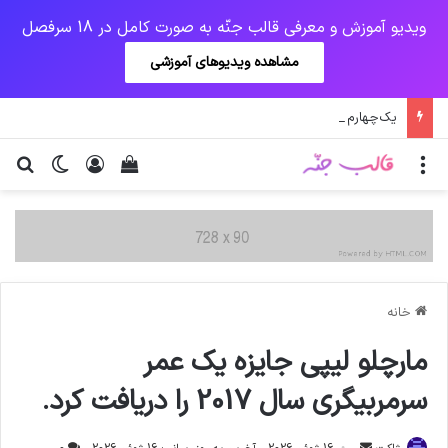
ویدیو آموزش و معرفی قالب جنّه به صورت کامل در 18 سرفصل
مشاهده ویدیوهای آموزشی
یک‌چهارم مرگ‌های روزانه کرونا در خوزستان / نگرانی از گسترش ویروس انگلیسی در تهران
منو
ورود
دیدن سبد خرید
تغییر پو
جس
خانه
مارچلو لیپی جایزه یک عمر
سرمربیگری سال 2017 را دریافت کرد.
ارسال