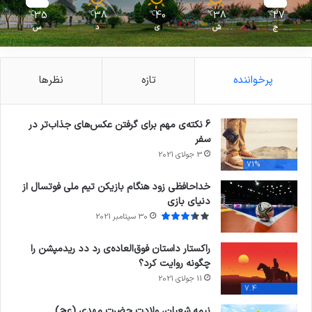
35
38
40
38
27
℃
℃
℃
℃
℃
ج
ش
ی
د
س
پرخواننده
تازه
نظرها
6 نکته‌ی مهم برای گرفتن عکس‌های جذاب‌تر در
سفر
3 جولای 2021
71%
خداحافظی زود هنگام بازیکن تیم ملی فوتسال از
دنیای بازی
30 سپتامبر 2021
راکستار داستان فوق‌العاده‌ی رد دد ریدمپشن را
چگونه روایت کرد؟
11 جولای 2021
7.4
نیمه شعبان، ولادت حضرت مهدی (عج)