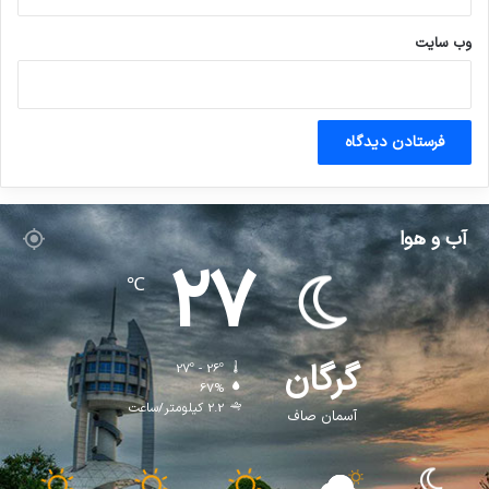
وب‌ سایت
آب و هوا
27
℃
گرگان
27º - 26º
67%
2.2 کیلومتر/ساعت
آسمان صاف