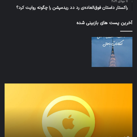
11 جولای 2021
راکستار داستان فوق‌العاده‌ی رد دد ریدمپشن را چگونه روایت کرد؟
آخرین پست های بازبینی شده
نخستین
تداب
وسیله
زما
کاملا
خوا
خودران
و
نقلیه
بید
اپل