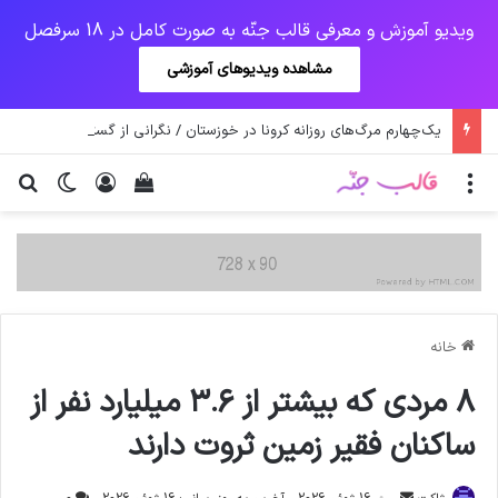
ویدیو آموزش و معرفی قالب جنّه به صورت کامل در 18 سرفصل
مشاهده ویدیوهای آموزشی
یک‌چهارم مرگ‌های روزانه کرونا در خوزستان / نگرانی از گسترش ویروس انگلیسی در تهران
منو
ورود
دیدن سبد خرید
تغییر پو
جس
خانه
٨ مردي كه بيشتر از ٣.٦ ميليارد نفر از
ساكنان فقير زمين ثروت دارند
ارسال