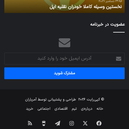
29 دسامبر 2021
نخستین وسیله کاملا خودران نقلیه اپل
ت
عضویت در خبرنامه
آدرس
ایمیل
خود
را
وارد
کنید
© کپی‌رایت 2026
طراحی و پشتیبانی توسط
آمریاران
خانه
درباره‌ی
تیم
اقتصادی
اجتماعی
خرید
فیس
X
اینستاگرام
تلگرام
برای
خوراک