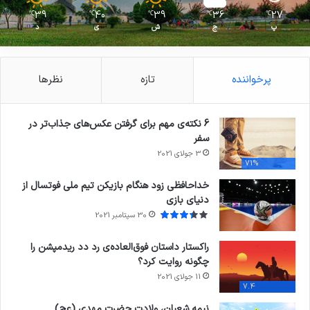
39
40
39
36
27
℃
℃
℃
℃
℃
پ
ج
ش
ی
د
پرخواننده
تازه
نظرها
6 نکته‌ی مهم برای گرفتن عکس‌های جذاب‌تر در
سفر
3 جولای 2021
71%
خداحافظی زود هنگام بازیکن تیم ملی فوتسال از
دنیای بازی
30 سپتامبر 2021
راکستار داستان فوق‌العاده‌ی رد دد ریدمپشن را
چگونه روایت کرد؟
11 جولای 2021
7.4
نیمه شعبان، ولادت حضرت مهدی (عج)