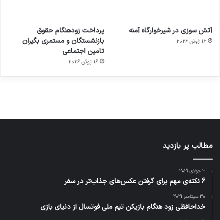
آماده
ی سفر
عکاسی
هدفون
ورزش با
برای
مجازی
با طعم
های
آتش سوزی در شیرخوارگاه آمنه
پرداخت زودهنگام حقوق
ساعت
کشف
…
2023
بازنشستگان و مستمری بگیران
16 ژوئن 2026
هوشمند
توسط
توسط
توسط
توسط
تامین اجتماعی
ژاکت
ژاکت
توسط
ژاکت
ژاکت
در
در
ژاکت
16 ژوئن 2026
در
در
دسامبر
دسامبر
در دسامبر
دسامبر
دسامبر
12, 2022
12, 2022
12, 2022
12, 2022
12, 2022
مطالب پر بازدید
3 جولای 2021
6 نکته‌ی مهم برای گرفتن عکس‌های جذاب‌تر در سفر
30 سپتامبر 2021
خداحافظی زود هنگام بازیکن تیم ملی فوتسال از دنیای بازی