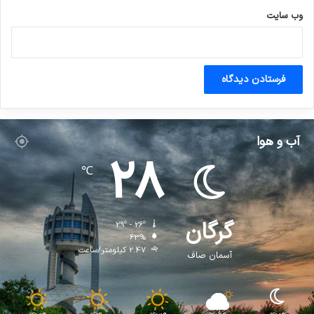
وب‌ سایت
آب و هوا
28
℃
گرگان
29º - 26º
63%
2.47 کیلومتر/ساعت
آسمان صاف