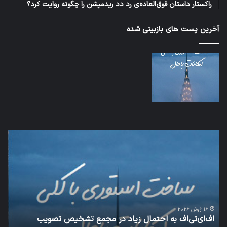
راکستار داستان فوق‌العاده‌ی رد دد ریدمپشن را چگونه روایت کرد؟
آخرین پست های بازبینی شده
شبکه
کدا
5G
برنا
می‌تواند
پیا
باعث
اطل
سقوط
کارب
هواپیما
را
شود
واقع
امن
ک
نگه
25 ژانویه 2022