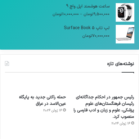
ساعت هوشمند اپل واچ 9
9,500,000
تومان
–
10,000,000
تومان
لپ تاپ Surface Book 5
70,000,000
تومان
نوشته‌های تازه
رئیس جمهور در احکام جداگانه‌ای
حمله راکتی جدید به پایگاه
رئیسان فرهنگستان‌های علوم
عین‌الاسد در عراق
پزشکی، علوم و زبان و ادب فارسی را
16 ژوئن 2026
منصوب کرد.
16 ژوئن 2026