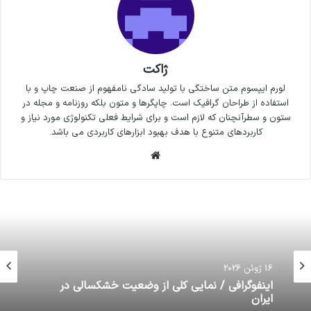
ژاکت
لورم ایپسوم متن ساختگی با تولید سادگی نامفهوم از صنعت چاپ و با
استفاده از طراحان گرافیک است. چاپگرها و متون بلکه روزنامه و مجله در
ستون و سطرآنچنان که لازم است و برای شرایط فعلی تکنولوژی مورد نیاز و
کاربردهای متنوع با هدف بهبود ابزارهای کاربردی می باشد.
وبسایت
16 ژوئن 2026
تا قراردادم با تلویزیون تمدید نشود درباره پایتخت
16 ژوئن 2026
حرفی ندارم!