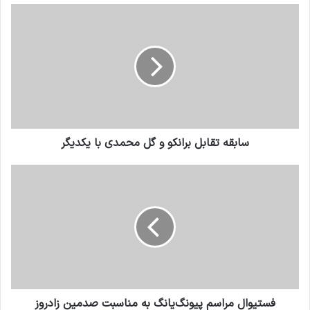
سابقه تقابل برانکو و گل محمدی با یکدیگر
فستیوال مراسم پیونگ‌یانگ به مناسبت صدمین زادروز