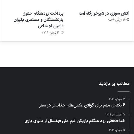
آماده
ی سفر
عکاسی
هدفون
ورزش با
برای
مجازی
با طعم
های
آتش سوزی در شیرخوارگاه آمنه
پرداخت زودهنگام حقوق
ساعت
کشف
…
2023
بازنشستگان و مستمری بگیران
16 ژوئن 2026
هوشمند
توسط
توسط
توسط
توسط
تامین اجتماعی
ژاکت
ژاکت
توسط
ژاکت
ژاکت
در
در
ژاکت
16 ژوئن 2026
در
در
دسامبر
دسامبر
در دسامبر
دسامبر
دسامبر
12, 2022
12, 2022
12, 2022
12, 2022
12, 2022
مطالب پر بازدید
3 جولای 2021
6 نکته‌ی مهم برای گرفتن عکس‌های جذاب‌تر در سفر
30 سپتامبر 2021
خداحافظی زود هنگام بازیکن تیم ملی فوتسال از دنیای بازی
11 جولای 2021