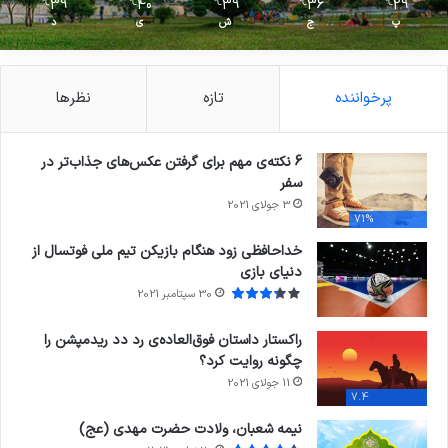
39
40
39
36
29
℃
℃
℃
℃
℃
پ
ج
ش
ی
د
پرخواننده
تازه
نظرها
6 نکته‌ی مهم برای گرفتن عکس‌های جذاب‌تر در
سفر
3 جولای 2021
71%
خداحافظی زود هنگام بازیکن تیم ملی فوتسال از
دنیای بازی
30 سپتامبر 2021
راکستار داستان فوق‌العاده‌ی رد دد ریدمپشن را
چگونه روایت کرد؟
11 جولای 2021
7.4
نیمه شعبان، ولادت حضرت مهدی (عج)