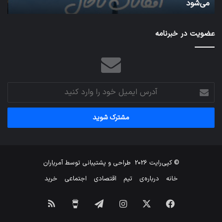
شبکه 5G می‌تواند باعث سقوط هواپیما شود
م
می‌
عضویت در خبرنامه
آدرس
ایمیل
خود
را
وارد
کنید
© کپی‌رایت 2026
طراحی و پشتیبانی توسط
آمریاران
خانه
درباره‌ی
تیم
اقتصادی
اجتماعی
خرید
فیس
X
اینستاگرام
تلگرام
برای
خوراک