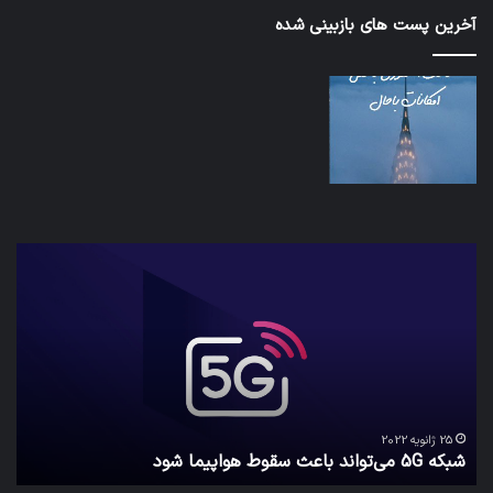
آخرین پست های بازبینی شده
شبکه
کدا
5G
برنا
می‌تواند
پیا
باعث
اطل
سقوط
کارب
هواپیما
را
شود
واقع
امن
ک
نگه
25 ژانویه 2022
شبکه 5G می‌تواند باعث سقوط هواپیما شود
م
می‌