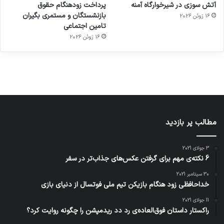
آتش سوزی در شیرخوارگاه آمنه
پرداخت زودهنگام حقوق
ساعت
کشف
…
2023
بازنشستگان و مستمری بگیران
16 ژوئن 2026
هوشمند
توسط
توسط
توسط
توسط
تامین اجتماعی
ژاکت
ژاکت
توسط
ژاکت
ژاکت
در
در
ژاکت
16 ژوئن 2026
در
در
دسامبر
دسامبر
در دسامبر
دسامبر
دسامبر
12, 2022
12, 2022
12, 2022
12, 2022
12, 2022
مطالب پر بازدید
3 جولای 2021
6 نکته‌ی مهم برای گرفتن عکس‌های جذاب‌تر در سفر
30 سپتامبر 2021
خداحافظی زود هنگام بازیکن تیم ملی فوتسال از دنیای بازی
11 جولای 2021
راکستار داستان فوق‌العاده‌ی رد دد ریدمپشن را چگونه روایت کرد؟