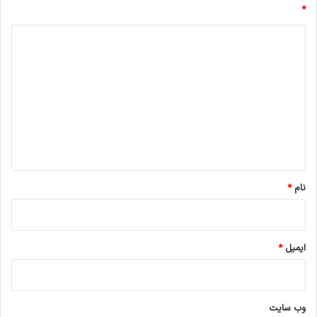
*
د
ی
د
گ
ا
ه
*
نام
*
ایمیل
*
وب‌ سایت