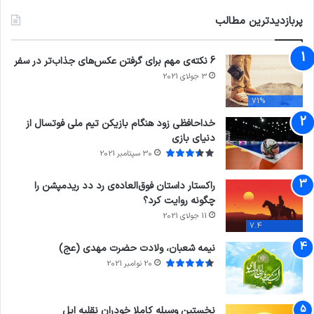
پربازدیدترین مطالب
6 نکته‌ی مهم برای گرفتن عکس‌های جذاب‌تر در سفر
3 جولای 2021
71%
خداحافظی زود هنگام بازیکن تیم ملی فوتسال از
دنیای بازی
30 سپتامبر 2021
راکستار داستان فوق‌العاده‌ی رد دد ریدمپشن را
چگونه روایت کرد؟
11 جولای 2021
7.4
نیمه شعبان، ولادت حضرت مهدی (عج)
20 نوامبر 2021
نخستین وسیله کاملا خودران نقلیه اپل