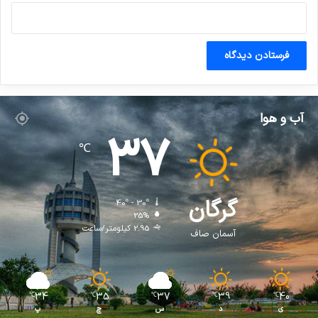
آب و هوا
37
℃
گرگان
40º - 30º
25%
2.95 کیلومتر/ساعت
آسمان صاف
34
35
37
39
40
℃
℃
℃
℃
℃
ی
د
س
چ
پ