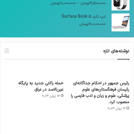
9,500,000
تومان
–
10,000,000
تومان
لپ تاپ Surface Book 5
70,000,000
تومان
نوشته‌های تازه
رئیس جمهور در احکام جداگانه‌ای
حمله راکتی جدید به پایگاه
رئیسان فرهنگستان‌های علوم
عین‌الاسد در عراق
پزشکی، علوم و زبان و ادب فارسی را
16 ژوئن 2026
منصوب کرد.
16 ژوئن 2026
آماده
ی سفر
عکاسی
هدفون
ورزش با
برای
مجازی
با طعم
های