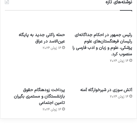
نوشته‌های تازه
رئیس جمهور در احکام جداگانه‌ای
حمله راکتی جدید به پایگاه
رئیسان فرهنگستان‌های علوم
عین‌الاسد در عراق
پزشکی، علوم و زبان و ادب فارسی را
16 ژوئن 2026
منصوب کرد.
16 ژوئن 2026
آماده
ی سفر
عکاسی
هدفون
ورزش با
برای
مجازی
با طعم
های
آتش سوزی در شیرخوارگاه آمنه
پرداخت زودهنگام حقوق
ساعت
کشف
…
2023
بازنشستگان و مستمری بگیران
16 ژوئن 2026
هوشمند
توسط
توسط
توسط
توسط
تامین اجتماعی
ژاکت
ژاکت
توسط
ژاکت
ژاکت
در
در
ژاکت
16 ژوئن 2026
در
در
دسامبر
دسامبر
در دسامبر
دسامبر
دسامبر
12, 2022
12, 2022
12, 2022
12, 2022
12, 2022