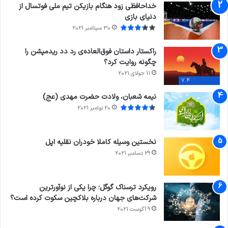
خداحافظی زود هنگام بازیکن تیم ملی فوتسال از
دنیای بازی
30 سپتامبر 2021
راکستار داستان فوق‌العاده‌ی رد دد ریدمپشن را
چگونه روایت کرد؟
11 جولای 2021
7.4
نیمه شعبان، ولادت حضرت مهدی (عج)
20 نوامبر 2021
نخستین وسیله کاملا خودران نقلیه اپل
29 دسامبر 2021
رویکرد ترسناک گوگل؛ چرا یکی از نوآورترین
شرکت‌های جهان درباره بلاکچین سکوت کرده است؟
9 آگوست 2021