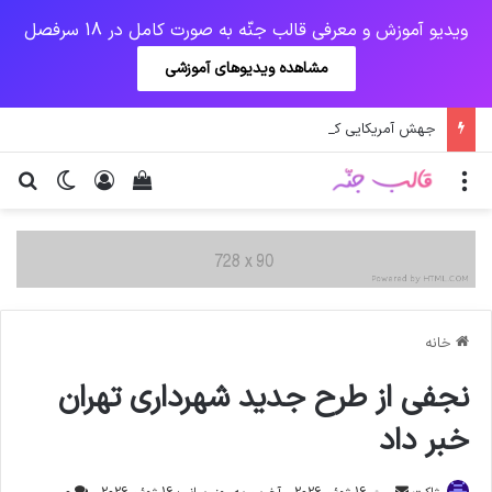
ویدیو آموزش و معرفی قالب جنّه به صورت کامل در 18 سرفصل
مشاهده ویدیوهای آموزشی
جهش آمریکایی کرونا و چالشی جدید برای واکسن/ آغاز توزیع واکسن از سوی اتحادیه کوواکس
منو
ورود
دیدن سبد خرید
تغییر پو
جس
خانه
نجفی از طرح جدید شهرداری تهران
خبر داد
ارسال