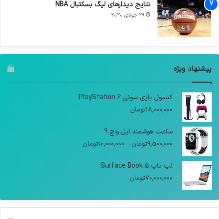
نتایج دیدار‌های لیگ بسکتبال NBA
29 جولای 2020
پیشنهاد ویژه
کنسول بازی سونی PlayStation 6
18,000,000
تومان
ساعت هوشمند اپل واچ 9
9,500,000
تومان
–
10,000,000
تومان
لپ تاپ Surface Book 5
70,000,000
تومان