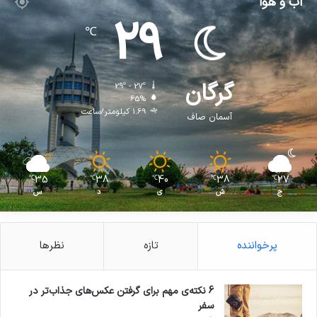
آب و هوا
29
℃
گرگان
29º - 27º
65%
1.69 کیلومتر/ساعت
آسمان صاف
35
38
40
38
27
℃
℃
℃
℃
℃
ج
ش
ی
د
س
پرخواننده
تازه
نظرها
6 نکته‌ی مهم برای گرفتن عکس‌های جذاب‌تر در
سفر