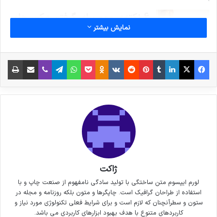
6 نکته‌ی مهم برای گرفتن عکس‌های
نمایش بیشتر
جذاب‌تر در سفر
3 جولای 2021
فیس بوک
X
لینکدین
‫تامبلر
‫پین‌ترست
‫رددیت
‫VKontakte
پاکت
واتس آپ
‫Odnoklassniki
تلگرام
وایبر
اشتراک گذاری از طریق ایمیل
چاپ
خداحافظی زود هنگام بازیکن تیم
ملی فوتسال از دنیای بازی
30 سپتامبر 2021
کپی لینک
ژاکت
لورم ایپسوم متن ساختگی با تولید سادگی نامفهوم از صنعت چاپ و با
استفاده از طراحان گرافیک است. چاپگرها و متون بلکه روزنامه و مجله در
ستون و سطرآنچنان که لازم است و برای شرایط فعلی تکنولوژی مورد نیاز و
کاربردهای متنوع با هدف بهبود ابزارهای کاربردی می باشد.