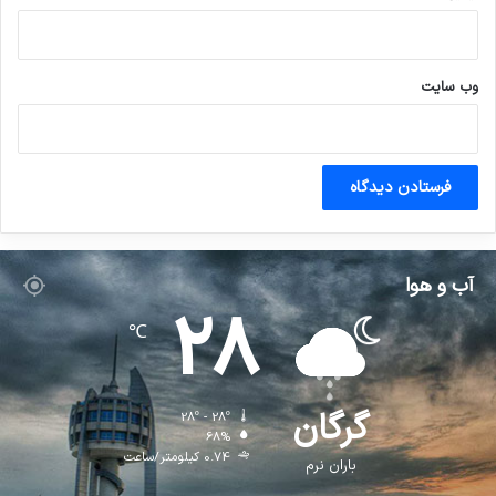
وب‌ سایت
آب و هوا
28
℃
گرگان
28º - 28º
68%
0.74 کیلومتر/ساعت
باران نرم