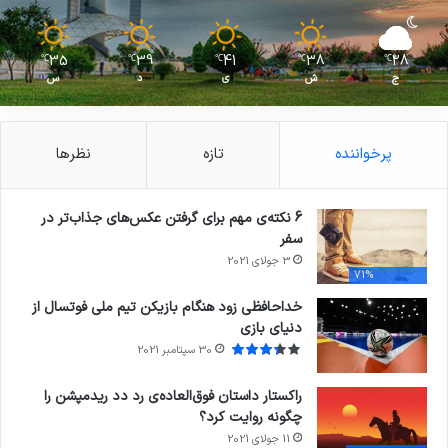
35
39
41
38
28
℃
℃
℃
℃
℃
ج
ش
ی
د
س
پرخواننده
تازه
نظرها
6 نکته‌ی مهم برای گرفتن عکس‌های جذاب‌تر در
سفر
3 جولای 2021
71%
خداحافظی زود هنگام بازیکن تیم ملی فوتسال از
دنیای بازی
30 سپتامبر 2021
راکستار داستان فوق‌العاده‌ی رد دد ریدمپشن را
چگونه روایت کرد؟
11 جولای 2021