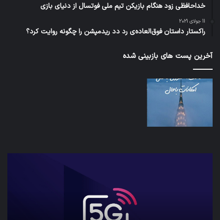
خداحافظی زود هنگام بازیکن تیم ملی فوتسال از دنیای بازی
11 جولای 2021
راکستار داستان فوق‌العاده‌ی رد دد ریدمپشن را چگونه روایت کرد؟
آخرین پست های بازبینی شده
شبکه
کدا
5G
برنا
می‌تواند
پیا
باعث
اطل
سقوط
کارب
هواپیما
را
شود
واقع