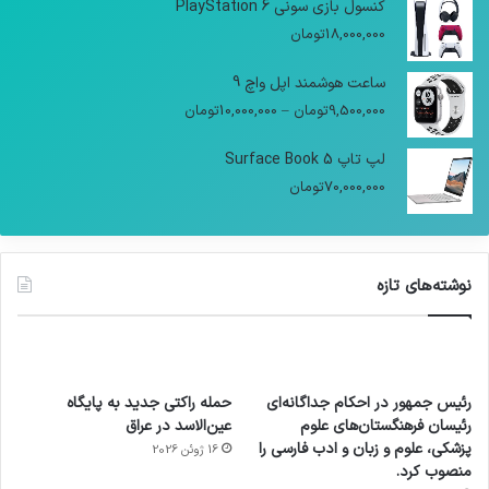
کنسول بازی سونی PlayStation 6
18,000,000
تومان
ساعت هوشمند اپل واچ 9
9,500,000
تومان
–
10,000,000
تومان
لپ تاپ Surface Book 5
70,000,000
تومان
نوشته‌های تازه
رئیس جمهور در احکام جداگانه‌ای
حمله راکتی جدید به پایگاه
رئیسان فرهنگستان‌های علوم
عین‌الاسد در عراق
پزشکی، علوم و زبان و ادب فارسی را
16 ژوئن 2026
منصوب کرد.