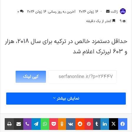
ارسال
ژاکت
16 ژوئن 2026
آخرین به روز رسانی: 16 ژوئن 2026
0
ایمیل
9
کمتر از یک دقیقه
حداقل دستمزد خالص در ترکیه برای سال 2018، هزار
و 603 لیرترک اعلام شد
کپی لینک
نمایش بیشتر
فیس بوک
X
لینکدین
‫تامبلر
‫پین‌ترست
‫رددیت
‫VKontakte
پاکت
واتس آپ
‫Odnoklassniki
تلگرام
وایبر
اشتراک گذاری از طریق ایمیل
چاپ