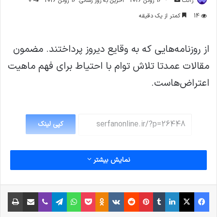
ژاکت
16 ژوئن 2026
آخرین به روز رسانی: 16 ژوئن 2026
0
ایمیل
14
کمتر از یک دقیقه
از روزنامه‌هایی که به وقایع دیروز پرداختند. مضمون
مقالات عمدتا تلاش توام با احتیاط برای فهم ماهیت
اعتراض‌هاست.
کپی لینک
نمایش بیشتر
فیس بوک
X
لینکدین
‫تامبلر
‫پین‌ترست
‫رددیت
‫VKontakte
پاکت
واتس آپ
‫Odnoklassniki
تلگرام
وایبر
اشتراک گذاری از طریق ایمیل
چاپ