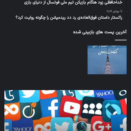
خداحافظی زود هنگام بازیکن تیم ملی فوتسال از دنیای بازی
11 جولای 2021
راکستار داستان فوق‌العاده‌ی رد دد ریدمپشن را چگونه روایت کرد؟
آخرین پست های بازبینی شده
کدام
نخس
برنامه‌های
وسی
پیام‌رسان
کامل
اطلاعات
خود
کاربران
نقلی
را
اپل
واقعا