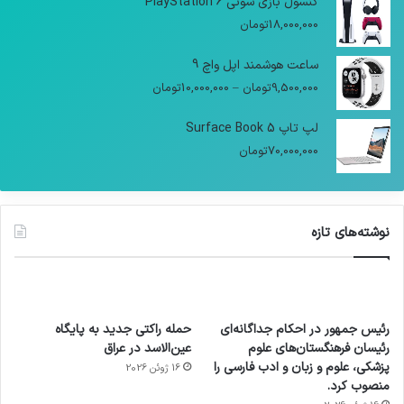
کنسول بازی سونی PlayStation 6
18,000,000
تومان
ساعت هوشمند اپل واچ 9
9,500,000
تومان
–
10,000,000
تومان
لپ تاپ Surface Book 5
70,000,000
تومان
نوشته‌های تازه
رئیس جمهور در احکام جداگانه‌ای
حمله راکتی جدید به پایگاه
رئیسان فرهنگستان‌های علوم
عین‌الاسد در عراق
پزشکی، علوم و زبان و ادب فارسی را
16 ژوئن 2026
منصوب کرد.