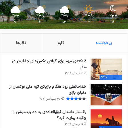
35
35
37
38
33
℃
℃
℃
℃
℃
ی
د
س
چ
پ
پرخواننده
تازه
نظرها
6 نکته‌ی مهم برای گرفتن عکس‌های جذاب‌تر در
سفر
3 جولای 2021
71%
خداحافظی زود هنگام بازیکن تیم ملی فوتسال از
دنیای بازی
30 سپتامبر 2021
راکستار داستان فوق‌العاده‌ی رد دد ریدمپشن را
چگونه روایت کرد؟
11 جولای 2021