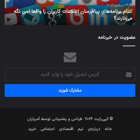
امن
29 دسامبر 2021
کدام برنامه‌های پیام‌رسان اطلاعات کاربران را واقعا امن نگه
نگه
می‌دارند؟
ن
می‌دارند؟
عضویت در خبرنامه
آدرس
ایمیل
خود
را
وارد
کنید
© کپی‌رایت 2026
طراحی و پشتیبانی توسط
آمریاران
خانه
درباره‌ی
تیم
اقتصادی
اجتماعی
خرید