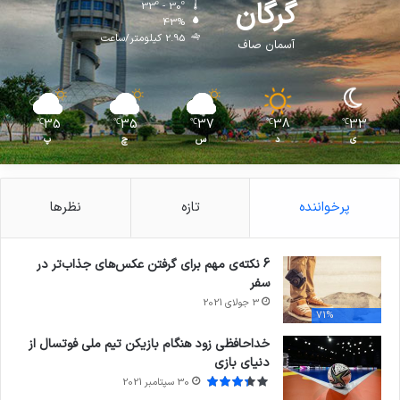
گرگان
33º - 30º
43%
2.95 کیلومتر/ساعت
آسمان صاف
35
35
37
38
33
℃
℃
℃
℃
℃
ی
د
س
چ
پ
پرخواننده
تازه
نظرها
6 نکته‌ی مهم برای گرفتن عکس‌های جذاب‌تر در
سفر
3 جولای 2021
71%
خداحافظی زود هنگام بازیکن تیم ملی فوتسال از
دنیای بازی
30 سپتامبر 2021