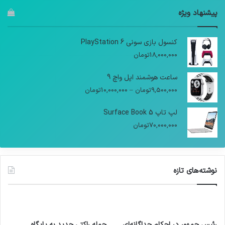
پیشنهاد ویژه
کنسول بازی سونی PlayStation 6
18,000,000
تومان
ساعت هوشمند اپل واچ 9
9,500,000
تومان
–
10,000,000
تومان
لپ تاپ Surface Book 5
70,000,000
تومان
نوشته‌های تازه
رئیس جمهور در احکام جداگانه‌ای
حمله راکتی جدید به پایگاه