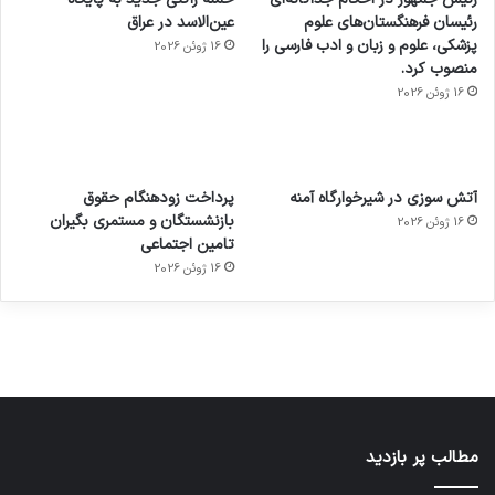
رئیسان فرهنگستان‌های علوم
عین‌الاسد در عراق
پزشکی، علوم و زبان و ادب فارسی را
16 ژوئن 2026
منصوب کرد.
16 ژوئن 2026
آماده
ی سفر
عکاسی
هدفون
ورزش با
برای
مجازی
با طعم
های
آتش سوزی در شیرخوارگاه آمنه
پرداخت زودهنگام حقوق
ساعت
کشف
…
2023
بازنشستگان و مستمری بگیران
16 ژوئن 2026
هوشمند
توسط
توسط
توسط
توسط
تامین اجتماعی
ژاکت
ژاکت
توسط
ژاکت
ژاکت
در
در
ژاکت
16 ژوئن 2026
در
در
دسامبر
دسامبر
در دسامبر
دسامبر
دسامبر
12, 2022
12, 2022
12, 2022
12, 2022
12, 2022
مطالب پر بازدید