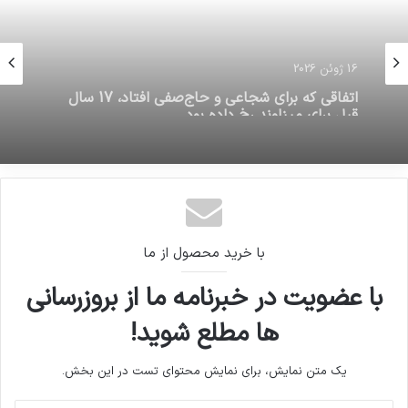
16 ژوئن 2026
تمدید بخشودگی سود و جرایم تسهیلات زیر
16 ژوئن 2026
۱۰۰میلیون تا پایان خرداد
اتفاقي كه براي شجاعي و حاج‌صفي افتاد، 17 سال
قبل براي ميناوند رخ داده بود
با خرید محصول از ما
با عضویت در خبرنامه ما از بروزرسانی
ها مطلع شوید!
یک متن نمایش، برای نمایش محتوای تست در این بخش.
آدرس