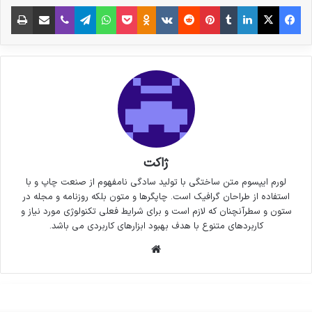
فیس بوک
X
لینکدین
‫تامبلر
‫پین‌ترست
‫رددیت
‫VKontakte
پاکت
واتس آپ
‫Odnoklassniki
تلگرام
وایبر
اشتراک گذاری از طریق ایمیل
چاپ
ژاکت
لورم ایپسوم متن ساختگی با تولید سادگی نامفهوم از صنعت چاپ و با
استفاده از طراحان گرافیک است. چاپگرها و متون بلکه روزنامه و مجله در
ستون و سطرآنچنان که لازم است و برای شرایط فعلی تکنولوژی مورد نیاز و
کاربردهای متنوع با هدف بهبود ابزارهای کاربردی می باشد.
وبسایت