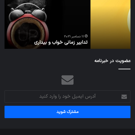
و
زیاد
بیداری
در
مج
تش
تص
ا
می‌
11 دسامبر 2021
تدابیر زمانی خواب و بیداری
م
عضویت در خبرنامه
آدرس
ایمیل
خود
را
وارد
کنید