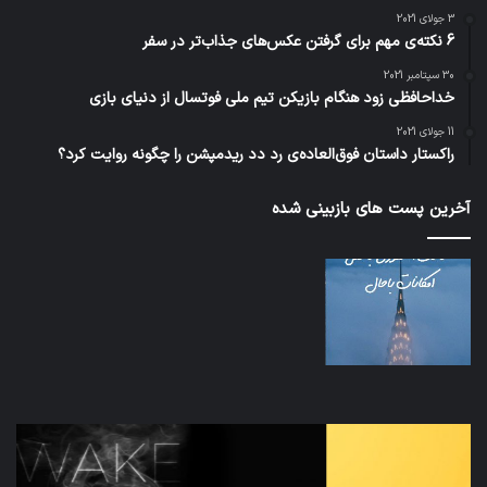
3 جولای 2021
6 نکته‌ی مهم برای گرفتن عکس‌های جذاب‌تر در سفر
30 سپتامبر 2021
خداحافظی زود هنگام بازیکن تیم ملی فوتسال از دنیای بازی
11 جولای 2021
راکستار داستان فوق‌العاده‌ی رد دد ریدمپشن را چگونه روایت کرد؟
آخرین پست های بازبینی شده
تدابیر
اف‌ا
زمانی
به
خواب
احت