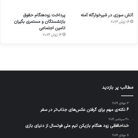
آماده
ی سفر
عکاسی
هدفون
ورزش با
برای
مجازی
با طعم
های
آتش سوزی در شیرخوارگاه آمنه
پرداخت زودهنگام حقوق
ساعت
کشف
…
2023
بازنشستگان و مستمری بگیران
16 ژوئن 2026
هوشمند
توسط
توسط
توسط
توسط
تامین اجتماعی
ژاکت
ژاکت
توسط
ژاکت
ژاکت
در
در
ژاکت
16 ژوئن 2026
در
در
دسامبر
دسامبر
در دسامبر
دسامبر
دسامبر
12, 2022
12, 2022
12, 2022
12, 2022
12, 2022
مطالب پر بازدید
3 جولای 2021
6 نکته‌ی مهم برای گرفتن عکس‌های جذاب‌تر در سفر
30 سپتامبر 2021
خداحافظی زود هنگام بازیکن تیم ملی فوتسال از دنیای بازی
11 جولای 2021