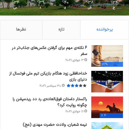
34
39
40
38
34
℃
℃
℃
℃
℃
ج
ش
ی
د
س
پرخواننده
تازه
نظرها
6 نکته‌ی مهم برای گرفتن عکس‌های جذاب‌تر در
سفر
3 جولای 2021
71%
خداحافظی زود هنگام بازیکن تیم ملی فوتسال از
دنیای بازی
30 سپتامبر 2021
راکستار داستان فوق‌العاده‌ی رد دد ریدمپشن را
چگونه روایت کرد؟
11 جولای 2021
7.4
نیمه شعبان، ولادت حضرت مهدی (عج)