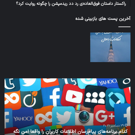
راکستار داستان فوق‌العاده‌ی رد دد ریدمپشن را چگونه روایت کرد؟
آخرین پست های بازبینی شده
کدام
نخس
برنامه‌های
وسی
پیام‌رسان
کامل
اطلاعات
خود
کاربران
نقلی
را
اپل
واقعا
امن
29 دسامبر 2021
کدام برنامه‌های پیام‌رسان اطلاعات کاربران را واقعا امن نگه
نگه