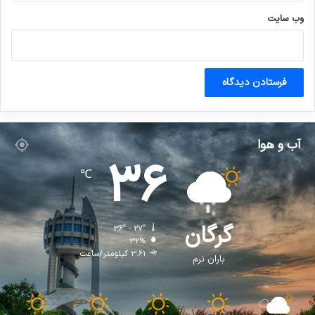
وب‌ سایت
آب و هوا
36
℃
گرگان
36º - 27º
32%
3.61 کیلومتر/ساعت
باران نرم