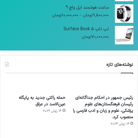
ساعت هوشمند اپل واچ 9
9,500,000
تومان
–
10,000,000
تومان
لپ تاپ Surface Book 5
70,000,000
تومان
نوشته‌های تازه
رئیس جمهور در احکام جداگانه‌ای
حمله راکتی جدید به پایگاه
رئیسان فرهنگستان‌های علوم
عین‌الاسد در عراق
پزشکی، علوم و زبان و ادب فارسی را
16 ژوئن 2026
منصوب کرد.
16 ژوئن 2026