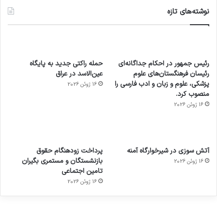
نوشته‌های تازه
رئیس جمهور در احکام جداگانه‌ای
حمله راکتی جدید به پایگاه
رئیسان فرهنگستان‌های علوم
عین‌الاسد در عراق
پزشکی، علوم و زبان و ادب فارسی را
16 ژوئن 2026
منصوب کرد.
16 ژوئن 2026
آماده
ی سفر
عکاسی
هدفون
ورزش با
برای
مجازی
با طعم
های
آتش سوزی در شیرخوارگاه آمنه
پرداخت زودهنگام حقوق
ساعت
کشف
…
2023
بازنشستگان و مستمری بگیران
16 ژوئن 2026
هوشمند
توسط
توسط
توسط
توسط
تامین اجتماعی
ژاکت
ژاکت
توسط
ژاکت
ژاکت
در
در
ژاکت
16 ژوئن 2026
در
در
دسامبر
دسامبر
در دسامبر
دسامبر
دسامبر
12, 2022
12, 2022
12, 2022
12, 2022
12, 2022