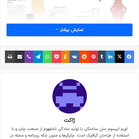
نمایش بیشتر
فیس بوک
X
لینکدین
‫تامبلر
‫پین‌ترست
‫رددیت
‫VKontakte
پاکت
واتس آپ
‫Odnoklassniki
تلگرام
وایبر
اشتراک گذاری از طریق ایمیل
چاپ
کپی لینک
ژاکت
لورم ایپسوم متن ساختگی با تولید سادگی نامفهوم از صنعت چاپ و با
استفاده از طراحان گرافیک است. چاپگرها و متون بلکه روزنامه و مجله در