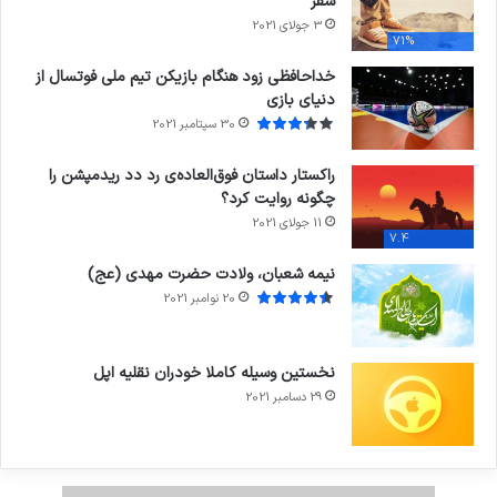
سفر
3 جولای 2021
71%
خداحافظی زود هنگام بازیکن تیم ملی فوتسال از
دنیای بازی
30 سپتامبر 2021
راکستار داستان فوق‌العاده‌ی رد دد ریدمپشن را
چگونه روایت کرد؟
11 جولای 2021
7.4
نیمه شعبان، ولادت حضرت مهدی (عج)
20 نوامبر 2021
نخستین وسیله کاملا خودران نقلیه اپل
29 دسامبر 2021