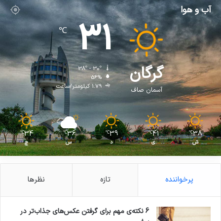
آب و هوا
31
℃
گرگان
38º - 30º
56%
1.79 کیلومتر/ساعت
آسمان صاف
34
36
39
41
38
℃
℃
℃
℃
℃
ش
ی
د
س
چ
پرخواننده
تازه
نظرها
6 نکته‌ی مهم برای گرفتن عکس‌های جذاب‌تر در