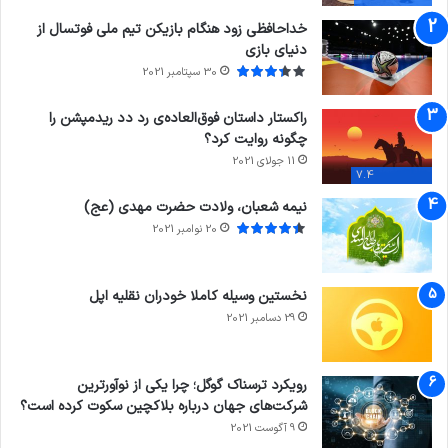
خداحافظی زود هنگام بازیکن تیم ملی فوتسال از
دنیای بازی
30 سپتامبر 2021
راکستار داستان فوق‌العاده‌ی رد دد ریدمپشن را
چگونه روایت کرد؟
11 جولای 2021
7.4
نیمه شعبان، ولادت حضرت مهدی (عج)
20 نوامبر 2021
نخستین وسیله کاملا خودران نقلیه اپل
29 دسامبر 2021
رویکرد ترسناک گوگل؛ چرا یکی از نوآورترین
شرکت‌های جهان درباره بلاکچین سکوت کرده است؟
9 آگوست 2021