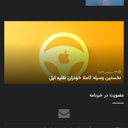
نخستین
تداب
وسیله
زما
کاملا
خوا
خودران
و
نقلیه
بید
اپل
29 دسامبر 2021
نخستین وسیله کاملا خودران نقلیه اپل
ت
عضویت در خبرنامه
آدرس