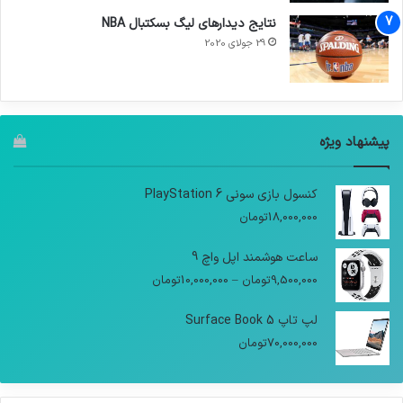
نتایج دیدار‌های لیگ بسکتبال NBA
29 جولای 2020
پیشنهاد ویژه
کنسول بازی سونی PlayStation 6
18,000,000
تومان
ساعت هوشمند اپل واچ 9
9,500,000
تومان
–
10,000,000
تومان
لپ تاپ Surface Book 5
70,000,000
تومان