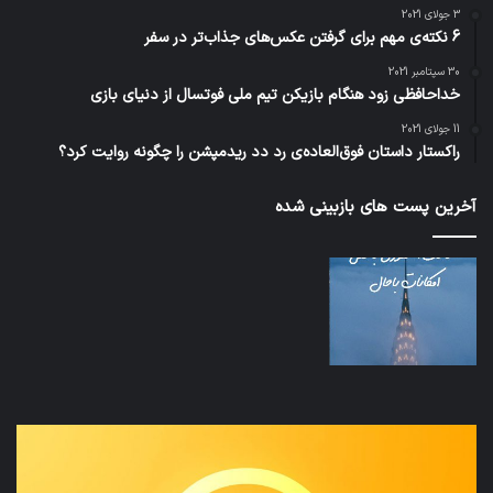
3 جولای 2021
6 نکته‌ی مهم برای گرفتن عکس‌های جذاب‌تر در سفر
30 سپتامبر 2021
خداحافظی زود هنگام بازیکن تیم ملی فوتسال از دنیای بازی
11 جولای 2021
راکستار داستان فوق‌العاده‌ی رد دد ریدمپشن را چگونه روایت کرد؟
آخرین پست های بازبینی شده
نخستین
تداب
وسیله
زما
کاملا
خوا