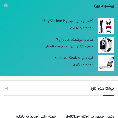
پیشنهاد ویژه
کنسول بازی سونی PlayStation 6
18,000,000
تومان
ساعت هوشمند اپل واچ 9
9,500,000
تومان
–
10,000,000
تومان
لپ تاپ Surface Book 5
70,000,000
تومان
نوشته‌های تازه
رئیس جمهور در احکام جداگانه‌ای
حمله راکتی جدید به پایگاه