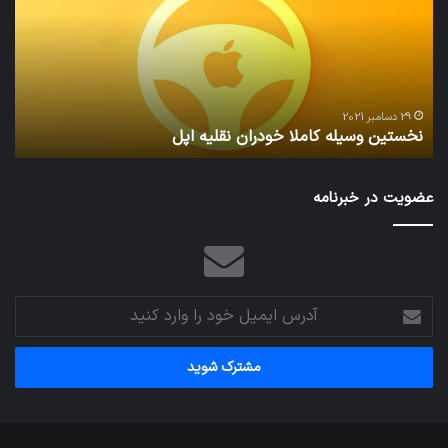
خودران
و
نقلیه
بید
اپل
29 دسامبر 2021
نخستین وسیله کاملا خودران نقلیه اپل
ت
عضویت در خبرنامه
آدرس
ایمیل
خود
را
وارد
کنید