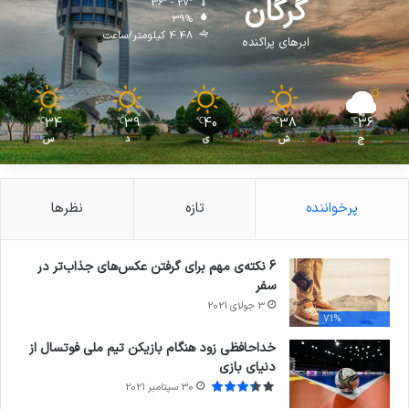
گرگان
36º - 27º
39%
4.48 کیلومتر/ساعت
ابرهای پراکنده
34
39
40
38
36
℃
℃
℃
℃
℃
ج
ش
ی
د
س
پرخواننده
تازه
نظرها
6 نکته‌ی مهم برای گرفتن عکس‌های جذاب‌تر در
سفر
3 جولای 2021
71%
خداحافظی زود هنگام بازیکن تیم ملی فوتسال از
دنیای بازی
30 سپتامبر 2021