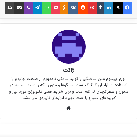
فیس بوک
X
لینکدین
‫تامبلر
‫پین‌ترست
‫رددیت
‫VKontakte
پاکت
واتس آپ
‫Odnoklassniki
تلگرام
وایبر
اشتراک گذاری از طریق ایمیل
چاپ
ژاکت
لورم ایپسوم متن ساختگی با تولید سادگی نامفهوم از صنعت چاپ و با
استفاده از طراحان گرافیک است. چاپگرها و متون بلکه روزنامه و مجله در
ستون و سطرآنچنان که لازم است و برای شرایط فعلی تکنولوژی مورد نیاز و
کاربردهای متنوع با هدف بهبود ابزارهای کاربردی می باشد.
وبسایت