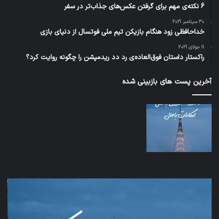
6 نکته‌ی مهم برای گرفتن عکس‌های جذاب‌تر در سفر
30 سپتامبر 2021
خداحافظی زود هنگام بازیکن تیم ملی فوتسال از دنیای بازی
11 جولای 2021
راکستار داستان فوق‌العاده‌ی رد دد ریدمپشن را چگونه روایت کرد؟
آخرین پست های بازبینی شده
اف‌ای‌تی‌اف
شبک
به
5G
احتمال
می‌
زیاد
باع