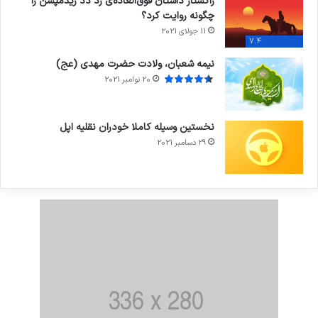
راکستار داستان فوق‌العاده‌ی رد دد ریدمپشن را
چگونه روایت کرد؟
11 جولای 2021
7.4
نیمه شعبان، ولادت حضرت مهدی (عج)
20 نوامبر 2021
نخستین وسیله کاملا خودران نقلیه اپل
29 دسامبر 2021