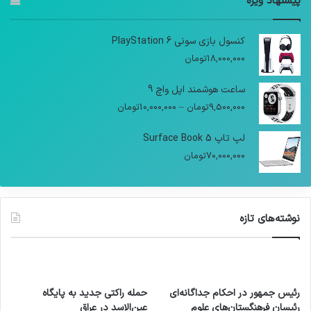
پیشنهاد ویژه
کنسول بازی سونی PlayStation 6
18,000,000
تومان
ساعت هوشمند اپل واچ 9
9,500,000
تومان
–
10,000,000
تومان
لپ تاپ Surface Book 5
70,000,000
تومان
نوشته‌های تازه
رئیس جمهور در احکام جداگانه‌ای
حمله راکتی جدید به پایگاه
رئیسان فرهنگستان‌های علوم
عین‌الاسد در عراق