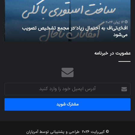
در
سق
مجمع
هوا
تشخیص
شود
تصویب
16 ژوئن 2026
اف‌ای‌تی‌اف به احتمال زیاد در مجمع تشخیص تصویب
می‌شود
می‌شود
شبکه 
عضویت در خبرنامه
آدرس
ایمیل
خود
را
وارد
کنید
© کپی‌رایت 2026
طراحی و پشتیبانی توسط
آمریاران