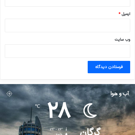
ایمیل
*
وب‌ سایت
آب و هوا
28
℃
گرگان
29º - 26º
63%