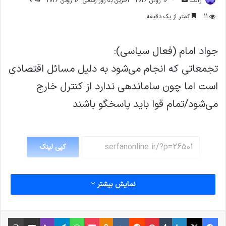
ژاکت
16 ژوئن 2026
آخرین به روز رسانی: 16 ژوئن 2026
0
ایمیل
11
کمتر از یک دقیقه
جواد امام (فعال سیاسی):
تجمعاتی که انجام می‌شود به دلیل مسائل اقتصادی
است اما چون ساماندهی ندارد از کنترل خارج
می‌شود/تمام قوا باید پاسخگو باشند
کپی لینک
نمایش بیشتر
فیس بوک
X
لینکدین
‫تامبلر
‫پین‌ترست
‫رددیت
‫VKontakte
پاکت
واتس آپ
‫Odnoklassniki
تلگرام
وایبر
اشتراک گذاری از طریق ایمیل
چاپ