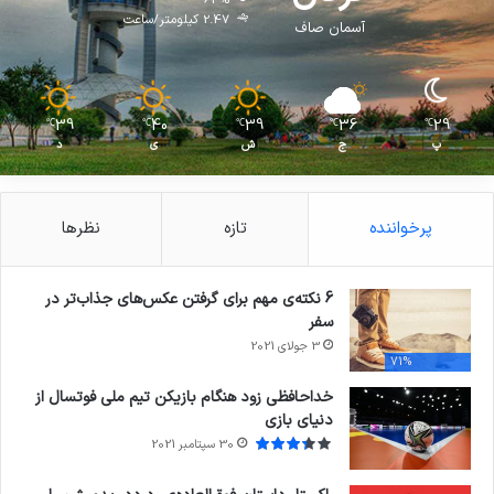
2.47 کیلومتر/ساعت
آسمان صاف
39
40
39
36
29
℃
℃
℃
℃
℃
پ
ج
ش
ی
د
پرخواننده
تازه
نظرها
6 نکته‌ی مهم برای گرفتن عکس‌های جذاب‌تر در
سفر
3 جولای 2021
71%
خداحافظی زود هنگام بازیکن تیم ملی فوتسال از
دنیای بازی
30 سپتامبر 2021