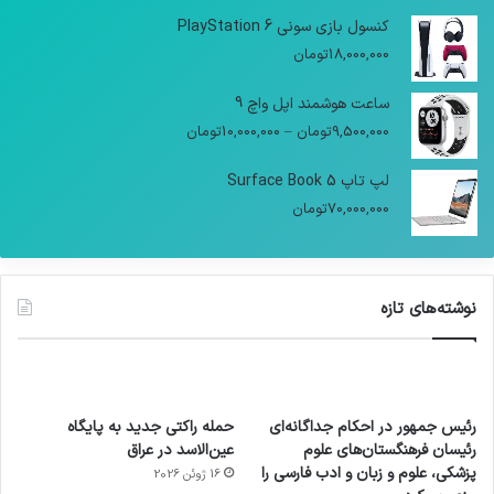
کنسول بازی سونی PlayStation 6
18,000,000
تومان
ساعت هوشمند اپل واچ 9
9,500,000
تومان
–
10,000,000
تومان
لپ تاپ Surface Book 5
70,000,000
تومان
نوشته‌های تازه
رئیس جمهور در احکام جداگانه‌ای
حمله راکتی جدید به پایگاه
رئیسان فرهنگستان‌های علوم
عین‌الاسد در عراق
پزشکی، علوم و زبان و ادب فارسی را
16 ژوئن 2026