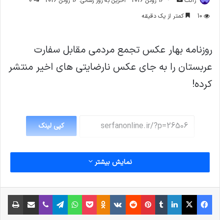
ژاکت
16 ژوئن 2026
آخرین به روز رسانی: 16 ژوئن 2026
0
ایمیل
10
کمتر از یک دقیقه
روزنامه بهار عکس تجمع مردمی مقابل سفارت
عربستان را به جای عکس نارضایتی های اخیر منتشر
کرده!
کپی لینک
نمایش بیشتر
فیس بوک
X
لینکدین
‫تامبلر
‫پین‌ترست
‫رددیت
‫VKontakte
پاکت
واتس آپ
‫Odnoklassniki
تلگرام
وایبر
اشتراک گذاری از طریق ایمیل
چاپ