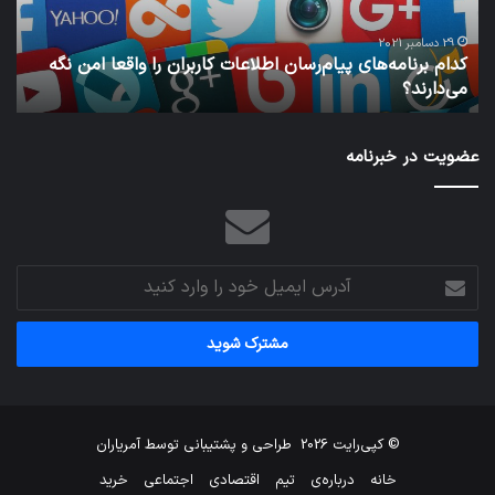
واقعا
امن
29 دسامبر 2021
کدام برنامه‌های پیام‌رسان اطلاعات کاربران را واقعا امن نگه
نگه
می‌دارند؟
ن
می‌دارند؟
عضویت در خبرنامه
آدرس
ایمیل
خود
را
وارد
کنید
© کپی‌رایت 2026
طراحی و پشتیبانی توسط
آمریاران
خانه
درباره‌ی
تیم
اقتصادی
اجتماعی
خرید