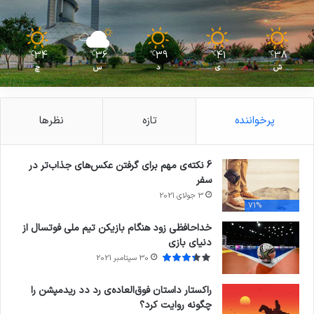
34
36
39
41
38
℃
℃
℃
℃
℃
ش
ی
د
س
چ
پرخواننده
تازه
نظرها
6 نکته‌ی مهم برای گرفتن عکس‌های جذاب‌تر در
سفر
3 جولای 2021
71%
خداحافظی زود هنگام بازیکن تیم ملی فوتسال از
دنیای بازی
30 سپتامبر 2021
راکستار داستان فوق‌العاده‌ی رد دد ریدمپشن را
چگونه روایت کرد؟