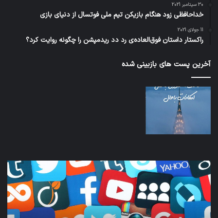
30 سپتامبر 2021
خداحافظی زود هنگام بازیکن تیم ملی فوتسال از دنیای بازی
11 جولای 2021
راکستار داستان فوق‌العاده‌ی رد دد ریدمپشن را چگونه روایت کرد؟
آخرین پست های بازبینی شده
کدام
نخس
برنامه‌های
وسی
پیام‌رسان
کامل
اطلاعات
خود
کاربران
نقلی
را
اپل