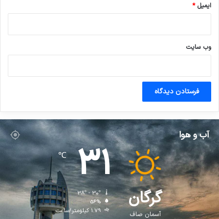
ایمیل
*
وب‌ سایت
آب و هوا
31
℃
گرگان
38º - 30º
56%
1.79 کیلومتر/ساعت
آسمان صاف