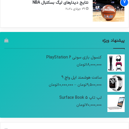
نتایج دیدار‌های لیگ بسکتبال NBA
29 جولای 2020
پیشنهاد ویژه
کنسول بازی سونی PlayStation 6
18,000,000
تومان
ساعت هوشمند اپل واچ 9
9,500,000
تومان
–
10,000,000
تومان
لپ تاپ Surface Book 5
70,000,000
تومان