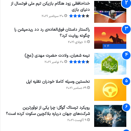
خداحافظی زود هنگام بازیکن تیم ملی فوتسال از
دنیای بازی
30 سپتامبر 2021
راکستار داستان فوق‌العاده‌ی رد دد ریدمپشن را
چگونه روایت کرد؟
11 جولای 2021
7.4
نیمه شعبان، ولادت حضرت مهدی (عج)
20 نوامبر 2021
نخستین وسیله کاملا خودران نقلیه اپل
29 دسامبر 2021
رویکرد ترسناک گوگل؛ چرا یکی از نوآورترین
شرکت‌های جهان درباره بلاکچین سکوت کرده است؟
9 آگوست 2021