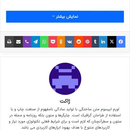
نوشته های مشابه
نمایش بیشتر
6 نکته‌ی مهم برای گرفتن عکس‌های
فیس بوک
X
لینکدین
‫تامبلر
‫پین‌ترست
‫رددیت
‫VKontakte
پاکت
واتس آپ
‫Odnoklassniki
تلگرام
وایبر
اشتراک گذاری از طریق ایمیل
چاپ
جذاب‌تر در سفر
3 جولای 2021
خداحافظی زود هنگام بازیکن تیم
ملی فوتسال از دنیای بازی
30 سپتامبر 2021
یک کانال تلگرامی (آمدنیوز) آموزش استفاده از
ژاکت
کوکتل مولوتوف را به مخاطبانش آغاز کرده بود و به
لورم ایپسوم متن ساختگی با تولید سادگی نامفهوم از صنعت چاپ و با
استفاده از طراحان گرافیک است. چاپگرها و متون بلکه روزنامه و مجله در
دلیل مقررات ما درباره «عدم دعوت به خشونت»
ستون و سطرآنچنان که لازم است و برای شرایط فعلی تکنولوژی مورد نیاز و
کاربردهای متنوع با هدف بهبود ابزارهای کاربردی می باشد.