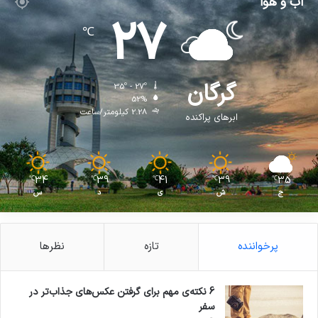
آب و هوا
27
℃
گرگان
35º - 27º
52%
2.28 کیلومتر/ساعت
ابرهای پراکنده
34
39
41
39
35
℃
℃
℃
℃
℃
ج
ش
ی
د
س
پرخواننده
تازه
نظرها
6 نکته‌ی مهم برای گرفتن عکس‌های جذاب‌تر در
سفر