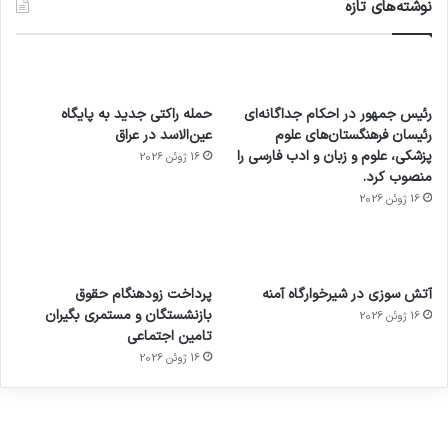
نوشته‌های تازه
رئیس جمهور در احکام جداگانه‌ای
حمله راکتی جدید به پایگاه
رئیسان فرهنگستان‌های علوم
عین‌الاسد در عراق
پزشکی، علوم و زبان و ادب فارسی را
16 ژوئن 2026
منصوب کرد.
16 ژوئن 2026
آماده
ی سفر
عکاسی
هدفون
ورزش با
برای
مجازی
با طعم
های
آتش سوزی در شیرخوارگاه آمنه
پرداخت زودهنگام حقوق
ساعت
کشف
…
2023
بازنشستگان و مستمری بگیران
16 ژوئن 2026
هوشمند
توسط
توسط
توسط
توسط
تامین اجتماعی
ژاکت
ژاکت
توسط
ژاکت
ژاکت
در
در
ژاکت
16 ژوئن 2026
در
در
دسامبر
دسامبر
در دسامبر
دسامبر
دسامبر
12, 2022
12, 2022
12, 2022
12, 2022
12, 2022