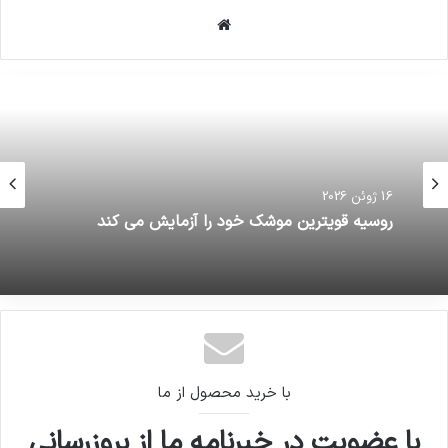
معلق شد.
وبسایت
مراقب باشید، اینها خطوطی هستند که نباید از آنها
عبور کرد./فارس
کپی لینک
16 ژوئن 2026
روسیه قویترین موشک خود را آزمایش می کند
با خرید محصول از ما
با عضویت در خبرنامه ما از بروزرسانی