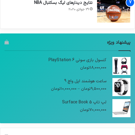
نتایج دیدار‌های لیگ بسکتبال NBA
29 جولای 2020
پیشنهاد ویژه
کنسول بازی سونی PlayStation 6
18,000,000
تومان
ساعت هوشمند اپل واچ 9
9,500,000
تومان
–
10,000,000
تومان
لپ تاپ Surface Book 5
70,000,000
تومان