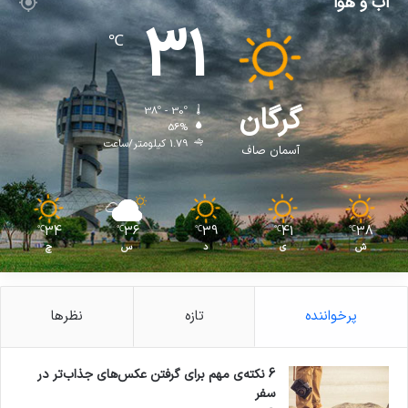
آب و هوا
31
℃
گرگان
38º - 30º
56%
1.79 کیلومتر/ساعت
آسمان صاف
34
36
39
41
38
℃
℃
℃
℃
℃
ش
ی
د
س
چ
پرخواننده
تازه
نظرها
6 نکته‌ی مهم برای گرفتن عکس‌های جذاب‌تر در
سفر