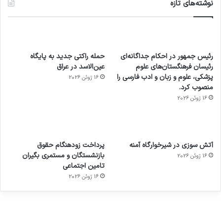
نوشته‌های تازه
رئیس جمهور در احکام جداگانه‌ای
حمله راکتی جدید به پایگاه
رئیسان فرهنگستان‌های علوم
عین‌الاسد در عراق
پزشکی، علوم و زبان و ادب فارسی را
16 ژوئن 2026
منصوب کرد.
16 ژوئن 2026
آماده
ی سفر
عکاسی
هدفون
ورزش با
برای
مجازی
با طعم
های
آتش سوزی در شیرخوارگاه آمنه
پرداخت زودهنگام حقوق
ساعت
کشف
…
2023
بازنشستگان و مستمری بگیران
16 ژوئن 2026
هوشمند
توسط
توسط
توسط
توسط
تامین اجتماعی
ژاکت
ژاکت
توسط
ژاکت
ژاکت
در
در
ژاکت
16 ژوئن 2026
در
در
دسامبر
دسامبر
در دسامبر
دسامبر
دسامبر
12, 2022
12, 2022
12, 2022
12, 2022
12, 2022