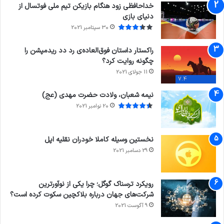
خداحافظی زود هنگام بازیکن تیم ملی فوتسال از
دنیای بازی
30 سپتامبر 2021
راکستار داستان فوق‌العاده‌ی رد دد ریدمپشن را
چگونه روایت کرد؟
11 جولای 2021
7.4
نیمه شعبان، ولادت حضرت مهدی (عج)
20 نوامبر 2021
نخستین وسیله کاملا خودران نقلیه اپل
29 دسامبر 2021
رویکرد ترسناک گوگل؛ چرا یکی از نوآورترین
شرکت‌های جهان درباره بلاکچین سکوت کرده است؟
9 آگوست 2021