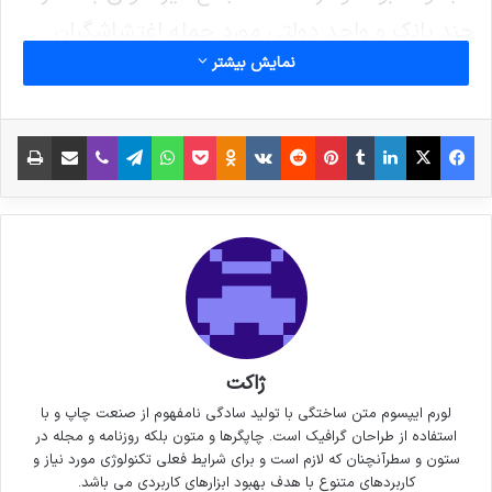
چند بانک و واحد دولتی مورد حمله اغتشاشگران
نمایش بیشتر
قرار گرفته است.
اخباری که در مورد آسیب به پرونده‌های مردم مطرح
فیس بوک
X
لینکدین
‫تامبلر
‫پین‌ترست
‫رددیت
‫VKontakte
پاکت
واتس آپ
‫Odnoklassniki
تلگرام
وایبر
اشتراک گذاری از طریق ایمیل
چاپ
شده کذب است و به اطلاع همه مردم استان
می‌رسانیم همه پرونده‌ها بر اساس روند شکل گرفته
به صورت الکترونیکی ثبت می‌شوند./ ایسنا
کپی لینک
ژاکت
لورم ایپسوم متن ساختگی با تولید سادگی نامفهوم از صنعت چاپ و با
استفاده از طراحان گرافیک است. چاپگرها و متون بلکه روزنامه و مجله در
ستون و سطرآنچنان که لازم است و برای شرایط فعلی تکنولوژی مورد نیاز و
کاربردهای متنوع با هدف بهبود ابزارهای کاربردی می باشد.