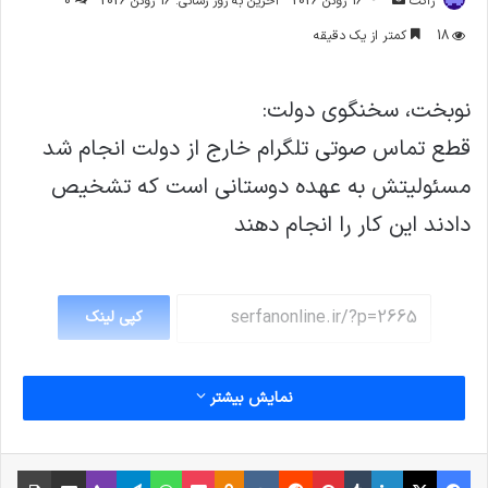
ژاکت
16 ژوئن 2026
آخرین به روز رسانی: 16 ژوئن 2026
0
ایمیل
18
کمتر از یک دقیقه
نوبخت، سخنگوی دولت:
قطع تماس صوتی تلگرام خارج از دولت انجام شد
مسئولیتش به عهده دوستانی است که تشخیص
دادند این کار را انجام دهند
کپی لینک
نمایش بیشتر
فیس بوک
X
لینکدین
‫تامبلر
‫پین‌ترست
‫رددیت
‫VKontakte
پاکت
واتس آپ
‫Odnoklassniki
تلگرام
وایبر
اشتراک گذاری از طریق ایمیل
چاپ