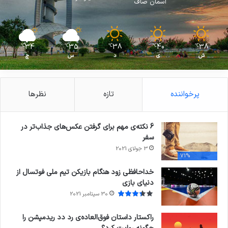
آسمان صاف
34
35
38
40
38
℃
℃
℃
℃
℃
ش
ی
د
س
چ
پرخواننده
تازه
نظرها
6 نکته‌ی مهم برای گرفتن عکس‌های جذاب‌تر در
سفر
3 جولای 2021
71%
خداحافظی زود هنگام بازیکن تیم ملی فوتسال از
دنیای بازی
30 سپتامبر 2021
راکستار داستان فوق‌العاده‌ی رد دد ریدمپشن را