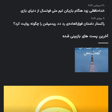
30 سپتامبر 2021
خداحافظی زود هنگام بازیکن تیم ملی فوتسال از دنیای بازی
11 جولای 2021
راکستار داستان فوق‌العاده‌ی رد دد ریدمپشن را چگونه روایت کرد؟
آخرین پست های بازبینی شده
نخستین
تداب
وسیله
زما
کاملا
خوا
خودران
و
نقلیه
بید