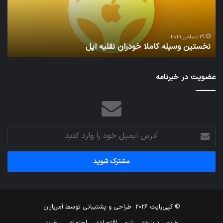
اپل
29 دسامبر 2021
نخستین وسیله کاملا خودران نقلیه اپل
ت
عضویت در خبرنامه
آدرس
ایمیل
خود
را
وارد
کنید
© کپی‌رایت 2026
طراحی و پشتیبانی توسط
آمریاران