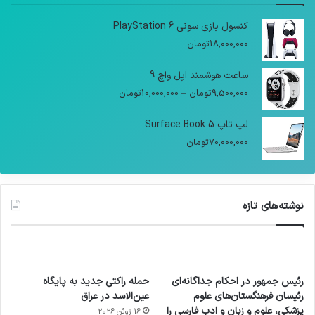
کنسول بازی سونی PlayStation 6
18,000,000
تومان
ساعت هوشمند اپل واچ 9
9,500,000
تومان
–
10,000,000
تومان
لپ تاپ Surface Book 5
70,000,000
تومان
نوشته‌های تازه
رئیس جمهور در احکام جداگانه‌ای
حمله راکتی جدید به پایگاه
رئیسان فرهنگستان‌های علوم
عین‌الاسد در عراق
پزشکی، علوم و زبان و ادب فارسی را
16 ژوئن 2026