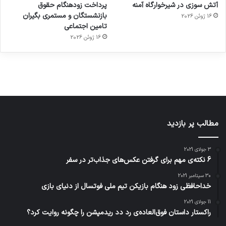
آتش سوزی در شیرخوارگاه آمنه
پرداخت زودهنگام حقوق
ساعت
کشف
…
2023
بازنشستگان و مستمری بگیران
16 ژوئن 2026
هوشمند
توسط
توسط
توسط
توسط
تامین اجتماعی
ژاکت
ژاکت
توسط
ژاکت
ژاکت
در
در
ژاکت
16 ژوئن 2026
در
در
دسامبر
دسامبر
در دسامبر
دسامبر
دسامبر
12, 2022
12, 2022
12, 2022
12, 2022
12, 2022
مطالب پر بازدید
3 جولای 2021
6 نکته‌ی مهم برای گرفتن عکس‌های جذاب‌تر در سفر
30 سپتامبر 2021
خداحافظی زود هنگام بازیکن تیم ملی فوتسال از دنیای بازی
11 جولای 2021
راکستار داستان فوق‌العاده‌ی رد دد ریدمپشن را چگونه روایت کرد؟