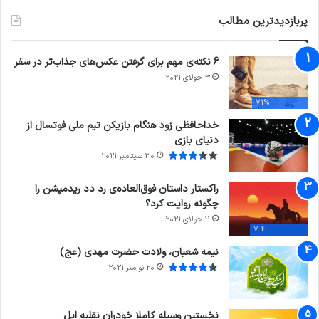
پربازدیدترین مطالب
6 نکته‌ی مهم برای گرفتن عکس‌های جذاب‌تر در سفر
3 جولای 2021
71%
خداحافظی زود هنگام بازیکن تیم ملی فوتسال از
دنیای بازی
30 سپتامبر 2021
راکستار داستان فوق‌العاده‌ی رد دد ریدمپشن را
چگونه روایت کرد؟
11 جولای 2021
7.4
نیمه شعبان، ولادت حضرت مهدی (عج)
20 نوامبر 2021
نخستین وسیله کاملا خودران نقلیه اپل