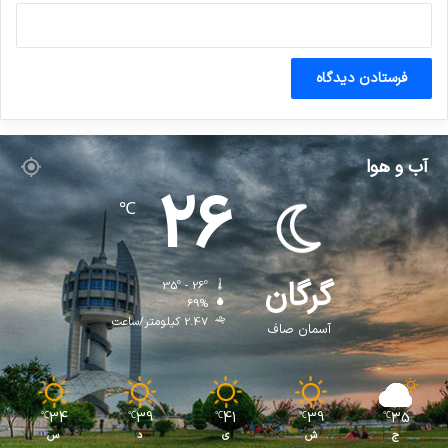
آب و هوا
26
℃
گرگان
35º - 26º
69%
2.47 کیلومتر/ساعت
آسمان صاف
34
39
41
39
35
℃
℃
℃
℃
℃
ج
ش
ی
د
س