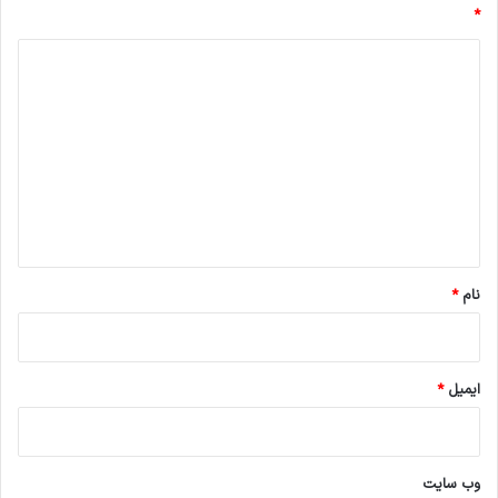
*
د
ی
د
گ
ا
ه
*
نام
*
ایمیل
*
وب‌ سایت