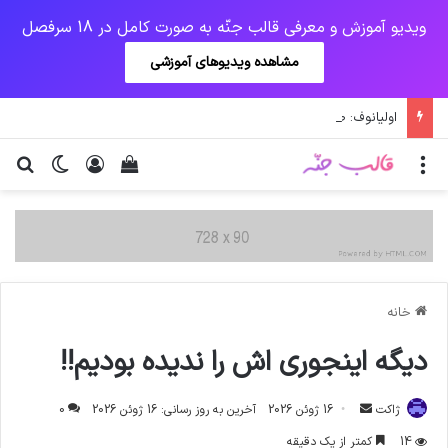
ویدیو آموزش و معرفی قالب جنّه به صورت کامل در 18 سرفصل
مشاهده ویدیوهای آموزشی
اولیانوف: صدور قطعنامه‌های علیه ایران احیای برجام را دشوار می‌کند
منو
ورود
دیدن سبد خرید
تغییر پو
جس
خانه
دیگه اینجوری اش را ندیده بودیم!!
ارسال
ژاکت
16 ژوئن 2026
آخرین به روز رسانی: 16 ژوئن 2026
0
ایمیل
14
کمتر از یک دقیقه