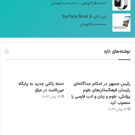
9,500,000
تومان
–
10,000,000
تومان
لپ تاپ Surface Book 5
70,000,000
تومان
نوشته‌های تازه
رئیس جمهور در احکام جداگانه‌ای
حمله راکتی جدید به پایگاه
رئیسان فرهنگستان‌های علوم
عین‌الاسد در عراق
پزشکی، علوم و زبان و ادب فارسی را
16 ژوئن 2026
منصوب کرد.
16 ژوئن 2026
آماده
ی سفر
عکاسی
هدفون
ورزش با
برای
مجازی
با طعم
های