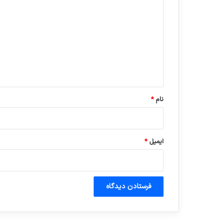
ی
د
گ
ا
ه
*
نام
*
ایمیل
*