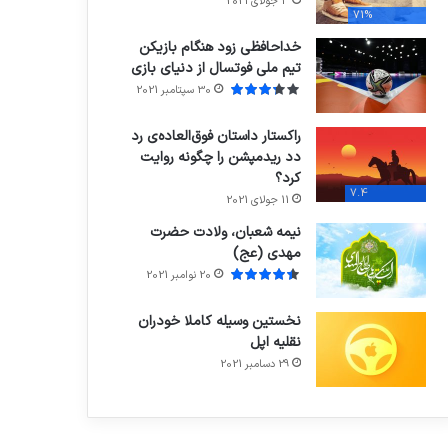
3 جولای 2021
71%
خداحافظی زود هنگام بازیکن
تیم ملی فوتسال از دنیای بازی
30 سپتامبر 2021
راکستار داستان فوق‌العاده‌ی رد
دد ریدمپشن را چگونه روایت
کرد؟
7.4
11 جولای 2021
نیمه شعبان، ولادت حضرت
مهدی (عج)
20 نوامبر 2021
نخستین وسیله کاملا خودران
نقلیه اپل
29 دسامبر 2021