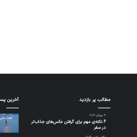
آماده برای کشف
ی سفر مجازی …
توسط ژاکت
توسط ژاکت
در دسامبر 12, 2022
در دسامبر 12, 2022
کدام
مطالب پر بازدید
نخستی
آخرین پست
برنامه‌های
وسیله
پیام‌رسان
کاملا
3 جولای 2021
اطلاعات
خودرا
6 نکته‌ی مهم برای گرفتن عکس‌های جذاب‌تر
کاربران
نقلیه
در سفر
را
اپل