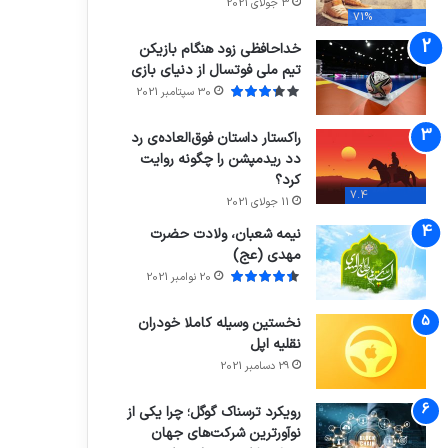
3 جولای 2021
71%
خداحافظی زود هنگام بازیکن
تیم ملی فوتسال از دنیای بازی
30 سپتامبر 2021
راکستار داستان فوق‌العاده‌ی رد
دد ریدمپشن را چگونه روایت
کرد؟
7.4
11 جولای 2021
نیمه شعبان، ولادت حضرت
مهدی (عج)
20 نوامبر 2021
نخستین وسیله کاملا خودران
نقلیه اپل
29 دسامبر 2021
رویکرد ترسناک گوگل؛ چرا یکی از
نوآورترین شرکت‌های جهان