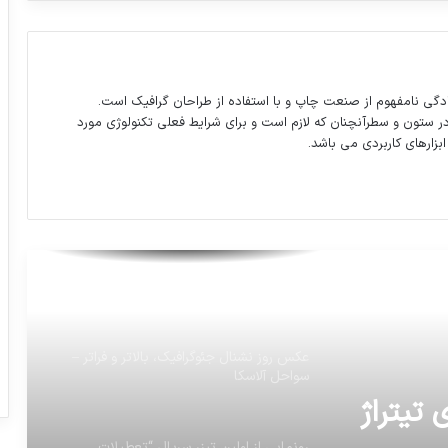
ویدیو: پیشنهاد “قیمت” برای تیتراژ برنامه
دگی نامفهوم از صنعت چاپ و با استفاده از طراحان گرافیک است.
گوگل به پیشواز تصمیم ترامپ علیه قدس
در ستون و سطرآنچنان که لازم است و برای شرایط فعلی تکنولوژی مورد
رفت
ابزارهای کاربردی می باشد.
الهیار به گالاتاسارای پیوست
حزب سوسیالیست فرانسه در بیانیه ای از
سکوت مکرون درباره کره شمالی انتقاد کرد
عکس روز نشنال جئوگرافیک، بالاتر و فراتر –
سواحل آلاسکا
 تیتراژ
رونمایی از اولین تیزر سریال “تعطیلات