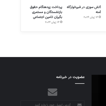
آتش سوزی در شیرخوارگاه
پرداخت زودهنگام حقوق
آمنه
بازنشستگان و مستمری
بگیران تامین اجتماعی
16 ژوئن 2026
م
هدفون های 2023
16 ژوئن 2026
توسط ژاکت
در دسامبر 12, 2022
اف‌ای‌تی‌اف
عضویت در خبرنامه
به
احتمال
زیاد
در
مجمع
آدرس