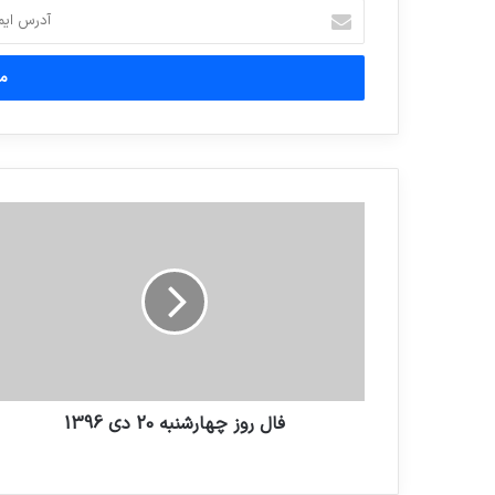
آدرس
ایمیل
خود
را
وارد
کنید
فال روز چهارشنبه 20 دی 1396