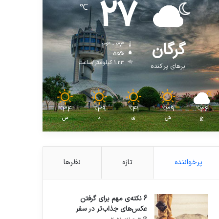
27
℃
گرگان
36º - 27º
55%
1.23 کیلومتر/ساعت
ابرهای پراکنده
34
39
41
39
36
℃
℃
℃
℃
℃
ج
ش
ی
د
س
پرخواننده
تازه
نظرها
6 نکته‌ی مهم برای گرفتن
عکس‌های جذاب‌تر در سفر