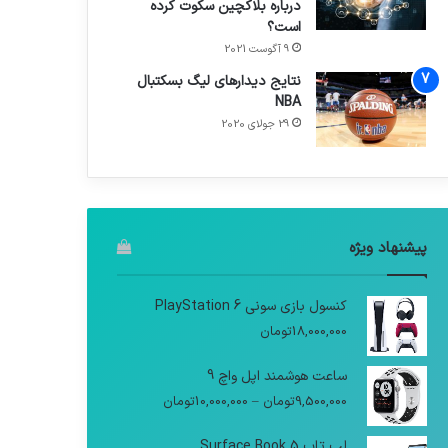
درباره بلاکچین سکوت کرده
است؟
9 آگوست 2021
نتایج دیدار‌های لیگ بسکتبال
NBA
29 جولای 2020
پیشنهاد ویژه
کنسول بازی سونی PlayStation 6
18,000,000
تومان
ساعت هوشمند اپل واچ 9
9,500,000
تومان
–
10,000,000
تومان
لپ تاپ Surface Book 5