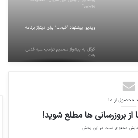
رویایی”
ویدیو: پیشنهاد “قیمت” برای تیتراژ برنامه
گوگل به پیشواز تصمیم ترامپ علیه قدس
رفت
الهیار به گالاتاسارای پیوست
حزب سوسیالیست فرانسه در بیانیه ای از
د محصول از ما
سکوت مکرون درباره کره شمالی انتقاد کرد
 از بروزرسانی ها مطلع شوید!
عکس روز نشنال جئوگرافیک، بالاتر و فراتر –
نمایش محتوای تست در این بخش.
سواحل آلاسکا