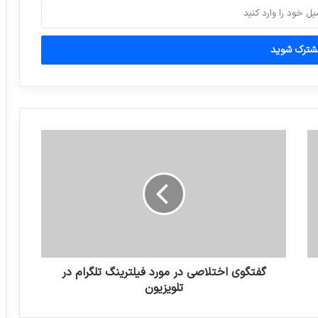
رونمایی از اولین تیزر سریال “تعطیلات
رویایی”
ویدیو: پیشنهاد “قیمت” برای تیتراژ برنامه
گفتگوی اختلاصی در مورد فیلترینگ تلگرام در
تلویزیون