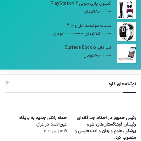
کنسول بازی سونی PlayStation 6
18,000,000
تومان
ساعت هوشمند اپل واچ 9
9,500,000
تومان
–
10,000,000
تومان
لپ تاپ Surface Book 5
70,000,000
تومان
نوشته‌های تازه
رئیس جمهور در احکام جداگانه‌ای
حمله راکتی جدید به پایگاه
رئیسان فرهنگستان‌های علوم
عین‌الاسد در عراق
پزشکی، علوم و زبان و ادب فارسی را
16 ژوئن 2026
منصوب کرد.