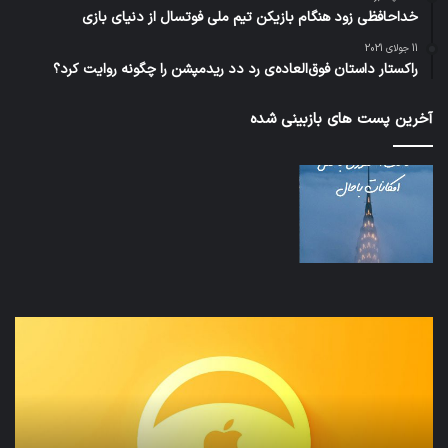
خداحافظی زود هنگام بازیکن تیم ملی فوتسال از دنیای بازی
11 جولای 2021
راکستار داستان فوق‌العاده‌ی رد دد ریدمپشن را چگونه روایت کرد؟
آخرین پست های بازبینی شده
نخستین
تداب
وسیله
زما
کاملا
خوا
خودران
و
نقلیه
بید
اپل