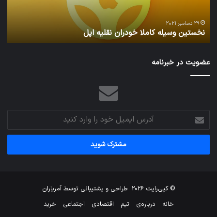
29 دسامبر 2021
نخستین وسیله کاملا خودران نقلیه اپل
ت
عضویت در خبرنامه
آدرس
ایمیل
خود
را
وارد
کنید
© کپی‌رایت 2026
طراحی و پشتیبانی توسط
آمریاران
خانه
درباره‌ی
تیم
اقتصادی
اجتماعی
خرید