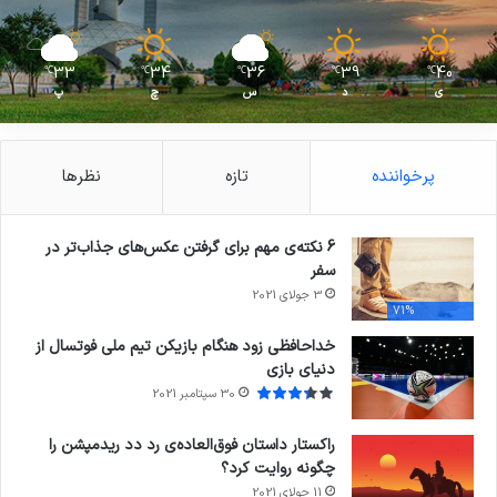
33
34
36
39
40
℃
℃
℃
℃
℃
ی
د
س
چ
پ
پرخواننده
تازه
نظرها
6 نکته‌ی مهم برای گرفتن عکس‌های جذاب‌تر در
سفر
3 جولای 2021
71%
خداحافظی زود هنگام بازیکن تیم ملی فوتسال از
دنیای بازی
30 سپتامبر 2021
راکستار داستان فوق‌العاده‌ی رد دد ریدمپشن را
چگونه روایت کرد؟
11 جولای 2021