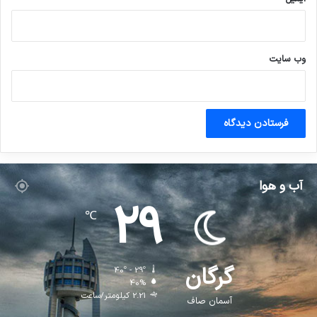
وب‌ سایت
آب و هوا
29
℃
گرگان
40º - 29º
40%
2.21 کیلومتر/ساعت
آسمان صاف