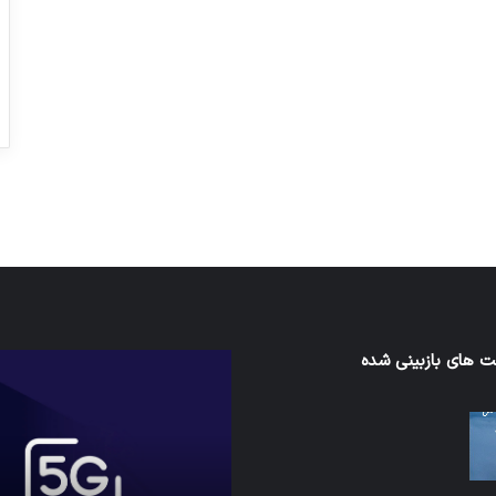
ورزش با ساعت هوشمند
عکاسی با طع
توسط ژاکت
توسط ژاکت
در دسامبر 12, 2022
در دسامبر 12, 2022
ی‌اف
 های بازبینی شده
شبکه
5G
می‌تواند
باعث
سقوط
هواپیما