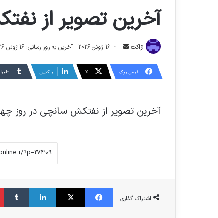
آخرين تصوير از نفت
ارسال
ژاکت
16 ژوئن 2026
آخرین به روز رسانی: 16 ژوئن 2026
ایمیل
فیس بوک
X
لینکدین
‫تامبل
آخرين تصوير از نفتكش سانچي در روز چها
فیس بوک
X
لینکدین
‫تا
اشتراک گذاری