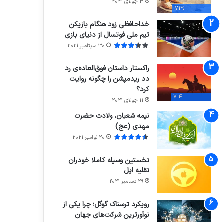
3 جولای 2021
71%
خداحافظی زود هنگام بازیکن
تیم ملی فوتسال از دنیای بازی
30 سپتامبر 2021
راکستار داستان فوق‌العاده‌ی رد
دد ریدمپشن را چگونه روایت
کرد؟
7.4
11 جولای 2021
نیمه شعبان، ولادت حضرت
مهدی (عج)
20 نوامبر 2021
نخستین وسیله کاملا خودران
نقلیه اپل
29 دسامبر 2021
رویکرد ترسناک گوگل؛ چرا یکی از
نوآورترین شرکت‌های جهان