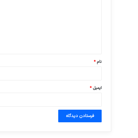
ی
د
گ
ا
ه
*
نام
*
ایمیل
*