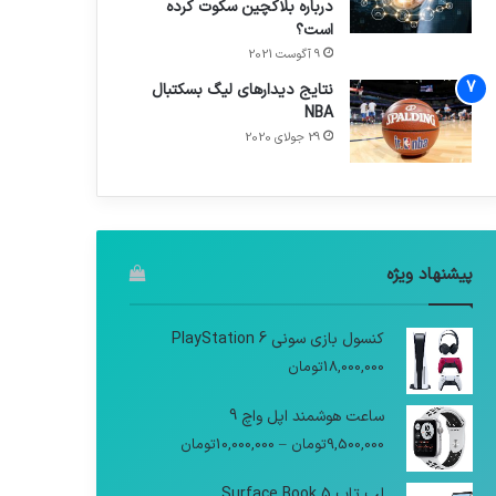
درباره بلاکچین سکوت کرده
است؟
9 آگوست 2021
نتایج دیدار‌های لیگ بسکتبال
NBA
29 جولای 2020
پیشنهاد ویژه
کنسول بازی سونی PlayStation 6
18,000,000
تومان
ساعت هوشمند اپل واچ 9
9,500,000
تومان
–
10,000,000
تومان
لپ تاپ Surface Book 5