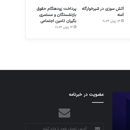
آتش سوزی در شیرخوارگاه
پرداخت زودهنگام حقوق
آمنه
بازنشستگان و مستمری
بگیران تامین اجتماعی
16 ژوئن 2026
م
هدفون های 2023
16 ژوئن 2026
توسط ژاکت
در دسامبر 12, 2022
کدام
عضویت در خبرنامه
نخستین
برنامه‌های
وسیله
پیام‌رسان
کاملا
اطلاعات
خودران
کاربران
نقلیه
را
اپل
آدرس