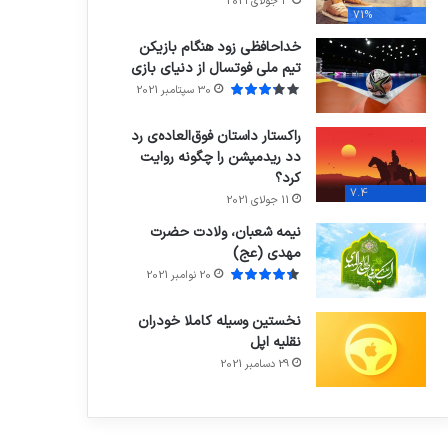
3 جولای 2021
71%
خداحافظی زود هنگام بازیکن
تیم ملی فوتسال از دنیای بازی
30 سپتامبر 2021
راکستار داستان فوق‌العاده‌ی رد
دد ریدمپشن را چگونه روایت
کرد؟
7.4
11 جولای 2021
نیمه شعبان، ولادت حضرت
مهدی (عج)
20 نوامبر 2021
نخستین وسیله کاملا خودران
نقلیه اپل
29 دسامبر 2021