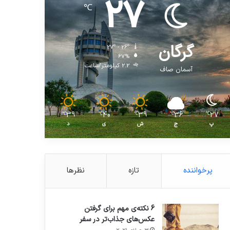
27
℃
گرگان
27º - 26º
67%
2.2 کیلومتر/ساعت
آسمان صاف
39
40
39
36
27
℃
℃
℃
℃
℃
پ
ج
ش
ی
د
پرخواننده
تازه
نظرها
6 نکته‌ی مهم برای گرفتن
عکس‌های جذاب‌تر در سفر