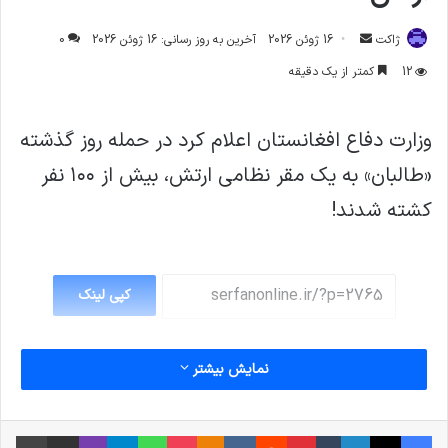
ارسال
ژاکت
16 ژوئن 2026
آخرین به روز رسانی: 16 ژوئن 2026
0
ایمیل
12
کمتر از یک دقیقه
وزارت دفاع افغانستان اعلام کرد در حمله روز گذشته
«طالبان» به یک مقر نظامی ارتش، بیش از ۱۰۰ نفر
کشته شدند!
کپی لینک
نمایش بیشتر
فیس بوک
X
لینکدین
‫تامبلر
‫پین‌ترست
‫رددیت
‫VKontakte
پاکت
واتس آپ
‫Odnoklassniki
تلگرام
وایبر
اشتراک گذاری از طریق ایمیل
چاپ