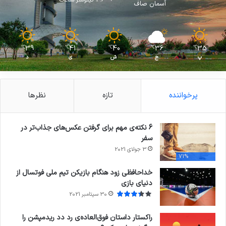
آسمان صاف
39
41
40
36
35
℃
℃
℃
℃
℃
پ
ج
ش
ی
د
پرخواننده
تازه
نظرها
6 نکته‌ی مهم برای گرفتن عکس‌های جذاب‌تر در
سفر
3 جولای 2021
71%
خداحافظی زود هنگام بازیکن تیم ملی فوتسال از
دنیای بازی
30 سپتامبر 2021
راکستار داستان فوق‌العاده‌ی رد دد ریدمپشن را