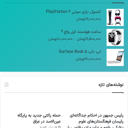
کنسول بازی سونی PlayStation 6
18,000,000
تومان
ساعت هوشمند اپل واچ 9
9,500,000
تومان
–
10,000,000
تومان
لپ تاپ Surface Book 5
70,000,000
تومان
نوشته‌های تازه
رئیس جمهور در احکام جداگانه‌ای
حمله راکتی جدید به پایگاه
رئیسان فرهنگستان‌های علوم
عین‌الاسد در عراق
پزشکی، علوم و زبان و ادب فارسی را
16 ژوئن 2026