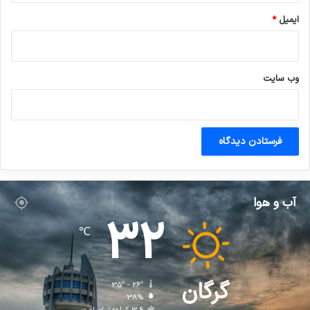
ایمیل
*
وب‌ سایت
آب و هوا
32
℃
گرگان
35º - 26º
38%
3.6 کیلومتر/ساعت