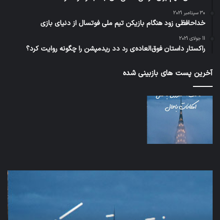
30 سپتامبر 2021
خداحافظی زود هنگام بازیکن تیم ملی فوتسال از دنیای بازی
11 جولای 2021
راکستار داستان فوق‌العاده‌ی رد دد ریدمپشن را چگونه روایت کرد؟
آخرین پست های بازبینی شده
اف‌ای‌تی‌اف
شبک
به
5G
احتمال
می‌
زیاد
باع
در
سق