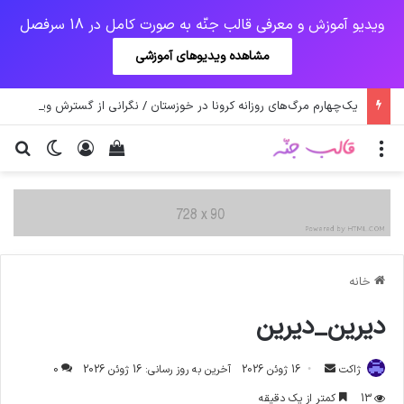
ویدیو آموزش و معرفی قالب جنّه به صورت کامل در 18 سرفصل
مشاهده ویدیوهای آموزشی
یک‌چهارم مرگ‌های روزانه کرونا در خوزستان / نگرانی از گسترش ویروس انگلیسی در تهران
منو
ورود
دیدن سبد خرید
تغییر پو
جس
خانه
دیرین_دیرین
ارسال
ژاکت
16 ژوئن 2026
آخرین به روز رسانی: 16 ژوئن 2026
0
ایمیل
13
کمتر از یک دقیقه