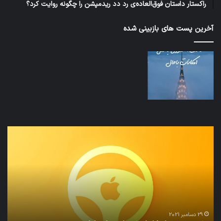
راکستار داستان فوق‌العاده‌ی رد دد ریدمپشن را چگونه روایت کرد؟
آخرین پست های بازبینی شده
نخستین
تداب
وسیله
زما
کاملا
خوا
خودران
و
نقلیه
بید
اپل
29 دسامبر 2021