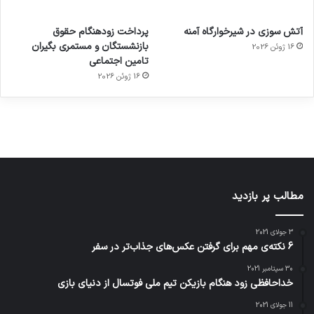
آماده
ی سفر
عکاسی
هدفون
ورزش با
برای
مجازی
با طعم
های
آتش سوزی در شیرخوارگاه آمنه
پرداخت زودهنگام حقوق
ساعت
کشف
…
2023
بازنشستگان و مستمری بگیران
16 ژوئن 2026
هوشمند
توسط
توسط
توسط
توسط
تامین اجتماعی
ژاکت
ژاکت
توسط
ژاکت
ژاکت
در
در
ژاکت
16 ژوئن 2026
در
در
دسامبر
دسامبر
در دسامبر
دسامبر
دسامبر
12, 2022
12, 2022
12, 2022
12, 2022
12, 2022
مطالب پر بازدید
3 جولای 2021
6 نکته‌ی مهم برای گرفتن عکس‌های جذاب‌تر در سفر
30 سپتامبر 2021
خداحافظی زود هنگام بازیکن تیم ملی فوتسال از دنیای بازی
11 جولای 2021