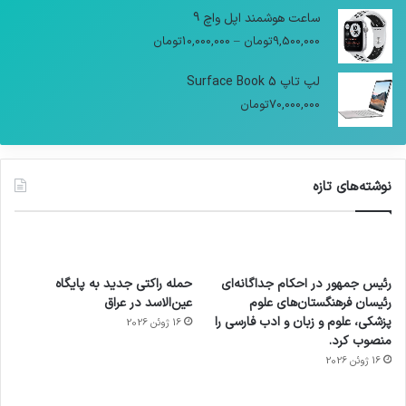
ساعت هوشمند اپل واچ 9
9,500,000
تومان
–
10,000,000
تومان
لپ تاپ Surface Book 5
70,000,000
تومان
نوشته‌های تازه
رئیس جمهور در احکام جداگانه‌ای
حمله راکتی جدید به پایگاه
رئیسان فرهنگستان‌های علوم
عین‌الاسد در عراق
پزشکی، علوم و زبان و ادب فارسی را
16 ژوئن 2026
منصوب کرد.
16 ژوئن 2026