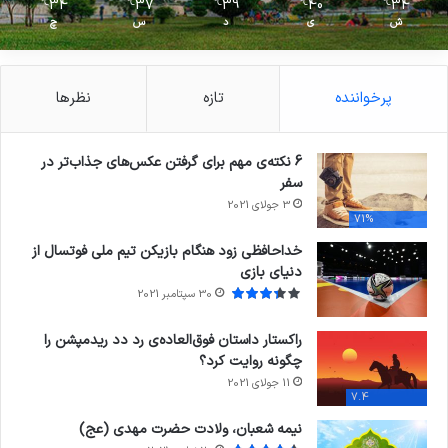
34
37
39
40
34
℃
℃
℃
℃
℃
ش
ی
د
س
چ
پرخواننده
تازه
نظرها
6 نکته‌ی مهم برای گرفتن عکس‌های جذاب‌تر در
سفر
3 جولای 2021
71%
خداحافظی زود هنگام بازیکن تیم ملی فوتسال از
دنیای بازی
30 سپتامبر 2021
راکستار داستان فوق‌العاده‌ی رد دد ریدمپشن را
چگونه روایت کرد؟
11 جولای 2021
7.4
نیمه شعبان، ولادت حضرت مهدی (عج)