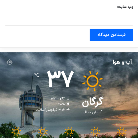
وب‌ سایت
آب و هوا
37
℃
گرگان
37º - 29º
20%
3.16 کیلومتر/ساعت
آسمان صاف