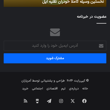
نخستین وسیله کاملا خودران نقلیه اپل
ت
عضویت در خبرنامه
آدرس
ایمیل
خود
را
وارد
کنید
© کپی‌رایت 2026
طراحی و پشتیبانی توسط
آمریاران
خانه
درباره‌ی
تیم
اقتصادی
اجتماعی
خرید
فیس
X
اینستاگرام
تلگرام
برای
خوراک