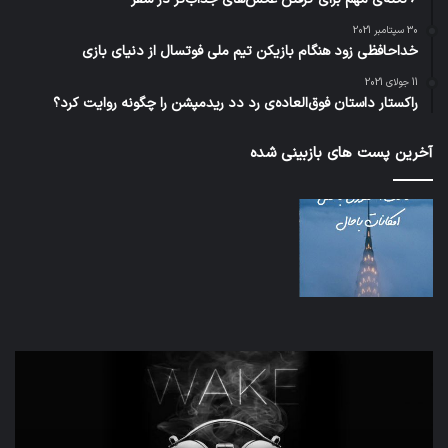
30 سپتامبر 2021
خداحافظی زود هنگام بازیکن تیم ملی فوتسال از دنیای بازی
11 جولای 2021
راکستار داستان فوق‌العاده‌ی رد دد ریدمپشن را چگونه روایت کرد؟
آخرین پست های بازبینی شده
تدابیر
اف‌ا
زمانی
به
خواب
احت
و
زیاد
بیداری
در