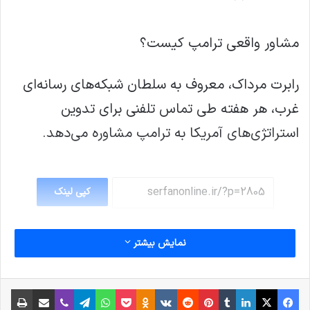
مشاور واقعی ترامپ کیست؟
رابرت مرداک، معروف به سلطان شبکه‌های رسانه‌ای
غرب، هر هفته طی تماس تلفنی برای تدوین
استراتژی‌های آمریکا به ترامپ مشاوره می‌دهد.
کپی لینک
نمایش بیشتر
فیس بوک
X
لینکدین
‫تامبلر
‫پین‌ترست
‫رددیت
‫VKontakte
پاکت
واتس آپ
‫Odnoklassniki
تلگرام
وایبر
اشتراک گذاری از طریق ایمیل
چاپ