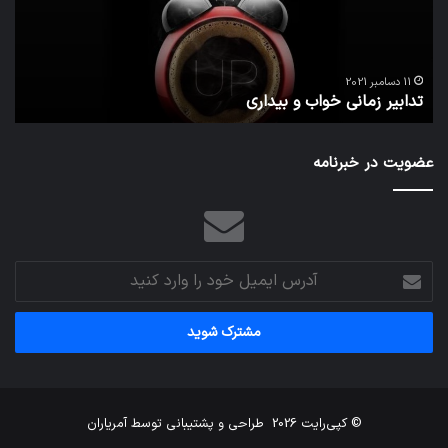
مج
تش
تص
ا
می‌
11 دسامبر 2021
تدابیر زمانی خواب و بیداری
م
عضویت در خبرنامه
آدرس
ایمیل
خود
را
وارد
کنید
© کپی‌رایت 2026
طراحی و پشتیبانی توسط
آمریاران