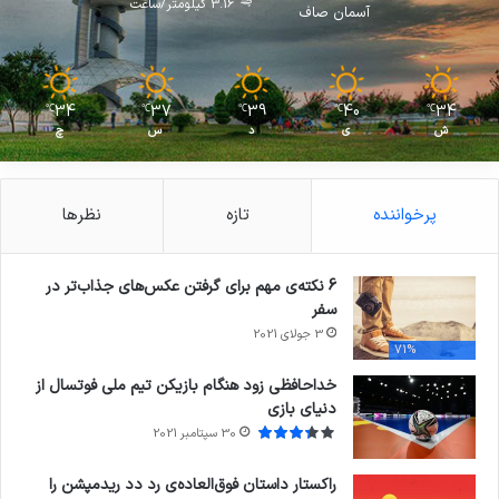
3.16 کیلومتر/ساعت
آسمان صاف
34
37
39
40
34
℃
℃
℃
℃
℃
ش
ی
د
س
چ
پرخواننده
تازه
نظرها
6 نکته‌ی مهم برای گرفتن عکس‌های جذاب‌تر در
سفر
3 جولای 2021
71%
خداحافظی زود هنگام بازیکن تیم ملی فوتسال از
دنیای بازی
30 سپتامبر 2021
راکستار داستان فوق‌العاده‌ی رد دد ریدمپشن را