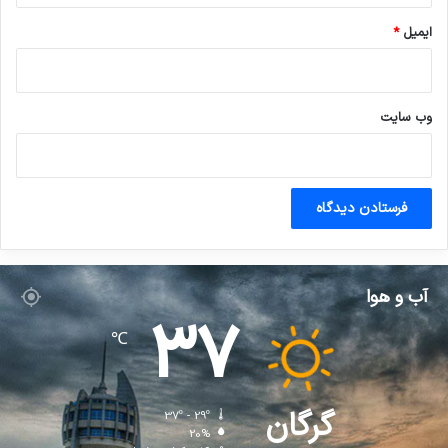
ایمیل
*
وب‌ سایت
آب و هوا
37
℃
گرگان
37º - 29º
20%