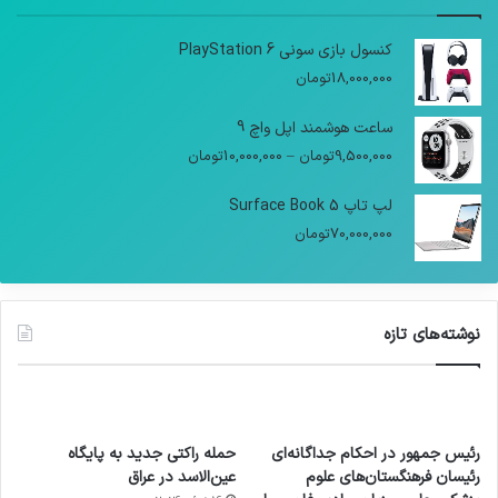
کنسول بازی سونی PlayStation 6
18,000,000
تومان
ساعت هوشمند اپل واچ 9
9,500,000
تومان
–
10,000,000
تومان
لپ تاپ Surface Book 5
70,000,000
تومان
نوشته‌های تازه
رئیس جمهور در احکام جداگانه‌ای
حمله راکتی جدید به پایگاه
رئیسان فرهنگستان‌های علوم
عین‌الاسد در عراق