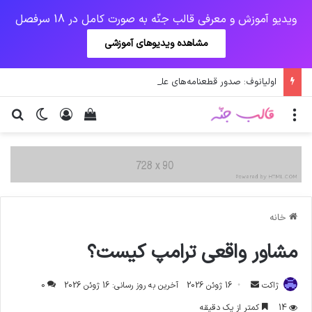
ویدیو آموزش و معرفی قالب جنّه به صورت کامل در 18 سرفصل
مشاهده ویدیوهای آموزشی
اولیانوف: صدور قطعنامه‌های علیه ایران احیای برجام را دشوار می‌کند
منو
ورود
دیدن سبد خرید
تغییر پو
جس
خانه
مشاور واقعی ترامپ کیست؟
ارسال
ژاکت
16 ژوئن 2026
آخرین به روز رسانی: 16 ژوئن 2026
0
ایمیل
14
کمتر از یک دقیقه