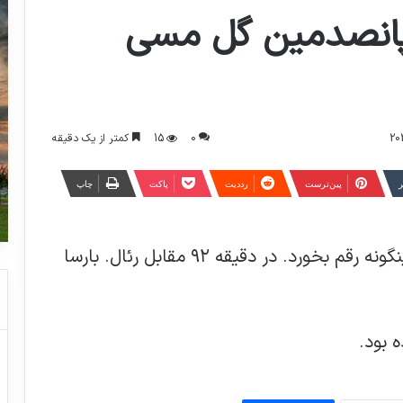
پانصدمین گل مسی
0
15
کمتر از یک دقیقه
ر
‫پین‌ترست
‫رددیت
پاکت
چاپ
دست تقدیر بود که پانصدمین گل مسی اینگونه رقم بخورد. در دقیقه ۹۲ مقابل رئال. بارسا
‌ خروس‌ها صعود به دور بعد را قطعی کردند
رییس جمهوری در فرودگاه جان اف کندی
نیویورک