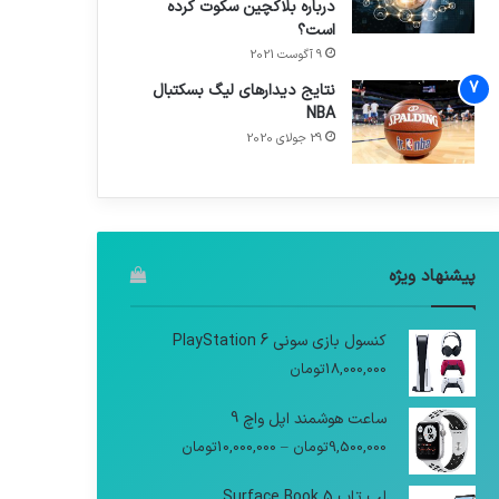
درباره بلاکچین سکوت کرده
است؟
9 آگوست 2021
نتایج دیدار‌های لیگ بسکتبال
NBA
29 جولای 2020
پیشنهاد ویژه
کنسول بازی سونی PlayStation 6
18,000,000
تومان
ساعت هوشمند اپل واچ 9
9,500,000
تومان
–
10,000,000
تومان
لپ تاپ Surface Book 5