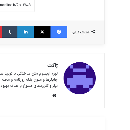
فیس بوک
X
لینکدین
‫تا
اشتراک گذاری
ژاکت
لورم ایپسوم متن ساختگی با تولید سا
چاپگرها و متون بلکه روزنامه و مجله 
نیاز و کاربردهای متنوع با هدف بهبود 
وبسایت
مطالعه بعدی