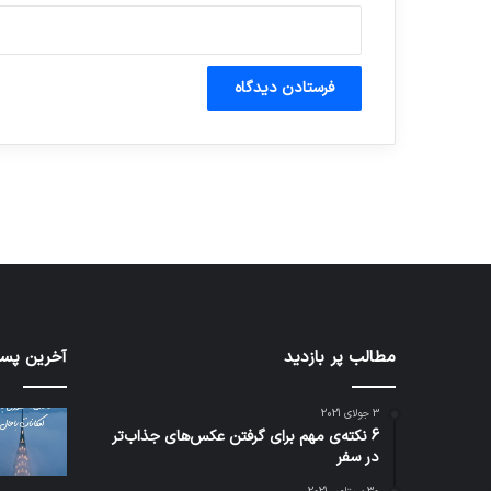
آماده برای کشف
ی سفر مجازی …
توسط ژاکت
توسط ژاکت
در دسامبر 12, 2022
در دسامبر 12, 2022
شبکه
مطالب پر بازدید
کدام
آخرین پست
5G
برنامه‌
می‌تواند
پیام‌ر
3 جولای 2021
باعث
اطلاعا
6 نکته‌ی مهم برای گرفتن عکس‌های جذاب‌تر
سقوط
کاربران
در سفر
هواپیما
را