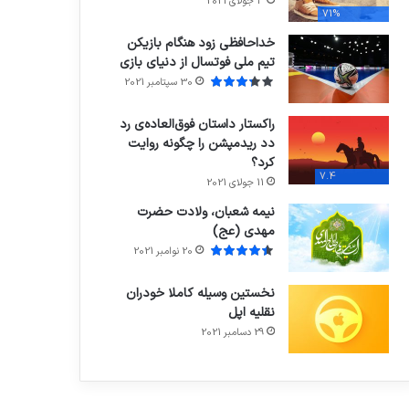
3 جولای 2021
71%
خداحافظی زود هنگام بازیکن
تیم ملی فوتسال از دنیای بازی
30 سپتامبر 2021
راکستار داستان فوق‌العاده‌ی رد
دد ریدمپشن را چگونه روایت
کرد؟
7.4
11 جولای 2021
نیمه شعبان، ولادت حضرت
مهدی (عج)
20 نوامبر 2021
نخستین وسیله کاملا خودران
نقلیه اپل
29 دسامبر 2021