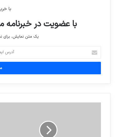
با خری
با عضویت در خبرنامه ما
یک متن نمایش، برای 
آدرس
ایمیل
خود
را
وارد
کنید