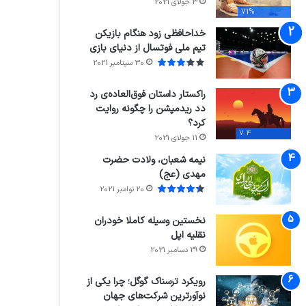
3 جولای 2021
71%
خداحافظی زود هنگام بازیکن
تیم ملی فوتسال از دنیای بازی
30 سپتامبر 2021
راکستار داستان فوق‌العاده‌ی رد
دد ریدمپشن را چگونه روایت
کرد؟
7.4
11 جولای 2021
نیمه شعبان، ولادت حضرت
مهدی (عج)
20 نوامبر 2021
نخستین وسیله کاملا خودران
نقلیه اپل
29 دسامبر 2021
رویکرد ترسناک گوگل؛ چرا یکی از
نوآورترین شرکت‌های جهان