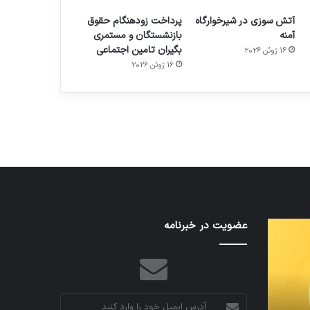
آتش سوزی در شیرخوارگاه
پرداخت زودهنگام حقوق
آمنه
بازنشستگان و مستمری
بگیران تامین اجتماعی
16 ژوئن 2026
م
هدفون های 2023
16 ژوئن 2026
توسط ژاکت
در دسامبر 12, 2022
تدابیر
عضویت در خبرنامه
اف‌ای‌تی‌اف
زمانی
به
خواب
احتمال
و
زیاد
بیداری
در
مجمع
آدرس