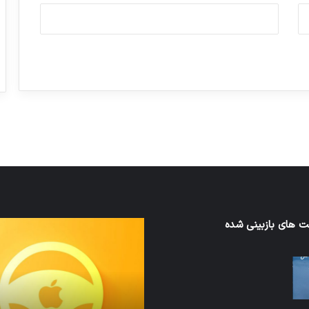
ورزش با ساعت هوشمند
عکاسی با طع
توسط ژاکت
توسط ژاکت
در دسامبر 12, 2022
در دسامبر 12, 2022
 های بازبینی شده
نخستین
های
وسیله
سان
کاملا
ت
خودران
نقلیه
اپل