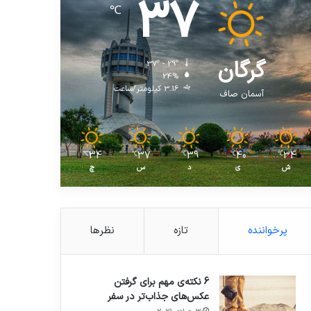
37
℃
گرگان
37º - 29º
24%
3.16 کیلومتر/ساعت
آسمان صاف
34
37
39
40
34
℃
℃
℃
℃
℃
ش
ی
د
س
چ
پرخواننده
تازه
نظرها
6 نکته‌ی مهم برای گرفتن
عکس‌های جذاب‌تر در سفر