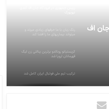
رییس جمهوری در فرودگاه جان اف کندی
نیویورک
جان اف
رنگ زبان با ما حرفهای زیادی میزند و
میتواند بیماریهای ما را افشا کند
کریستیانو رونالدو برترین پنالتی زن لیگ
قهرمانان اروپا شد
ترکیب تیم ملی فوتبال ایران کامل شد
توضیحات احمد توکلی در مورد اختلاف نظر
در اداره جلسه مجمع با آملی لاریجانی