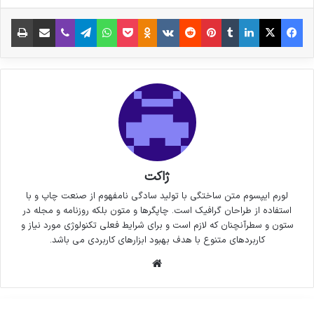
فیس بوک
X
لینکدین
‫تامبلر
‫پین‌ترست
‫رددیت
‫VKontakte
پاکت
واتس آپ
‫Odnoklassniki
تلگرام
وایبر
اشتراک گذاری از طریق ایمیل
چاپ
ژاکت
لورم ایپسوم متن ساختگی با تولید سادگی نامفهوم از صنعت چاپ و با
استفاده از طراحان گرافیک است. چاپگرها و متون بلکه روزنامه و مجله در
ستون و سطرآنچنان که لازم است و برای شرایط فعلی تکنولوژی مورد نیاز و
کاربردهای متنوع با هدف بهبود ابزارهای کاربردی می باشد.
وبسایت