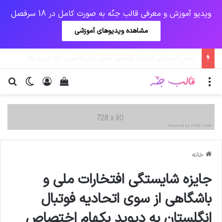
ویدیو آموزش و معرفی قالب جنّه به صورت کامل در 18 سرفصل
مشاهده ویدیوهای آموزشی
یک‌چهارم مرگ‌های روزانه کرونا در خوزستان / نگرانی از گسترش ویروس انگلیسی در تهران
منو
ورود
دیدن سبد خرید
تغییر پو
جس
خانه
جایزه شایستگی افتخارات ملی و
باشگاهی از سوی اتحادیه فوتبال
انگلستان به دیوید بکهام اختصاص