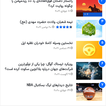
راکستار داستان فوق‌العاده‌ی رد دد ریدمپشن را
چگونه روایت کرد؟
11 جولای 2021
7.4
نیمه شعبان، ولادت حضرت مهدی (عج)
20 نوامبر 2021
نخستین وسیله کاملا خودران نقلیه اپل
29 دسامبر 2021
رویکرد ترسناک گوگل؛ چرا یکی از نوآورترین
شرکت‌های جهان درباره بلاکچین سکوت کرده است؟
9 آگوست 2021
نتایج دیدار‌های لیگ بسکتبال NBA
29 جولای 2020