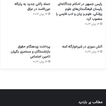
رئیس جمهور در احکام جداگانه‌ای
حمله راکتی جدید به پایگاه
رئیسان فرهنگستان‌های علوم
عین‌الاسد در عراق
پزشکی، علوم و زبان و ادب فارسی را
16 ژوئن 2026
منصوب کرد.
16 ژوئن 2026
آماده
ی سفر
عکاسی
هدفون
ورزش با
برای
مجازی
با طعم
های
آتش سوزی در شیرخوارگاه آمنه
پرداخت زودهنگام حقوق
ساعت
کشف
…
2023
بازنشستگان و مستمری بگیران
16 ژوئن 2026
هوشمند
توسط
توسط
توسط
توسط
تامین اجتماعی
ژاکت
ژاکت
توسط
ژاکت
ژاکت
در
در
ژاکت
16 ژوئن 2026
در
در
دسامبر
دسامبر
در دسامبر
دسامبر
دسامبر
12, 2022
12, 2022
12, 2022
12, 2022
12, 2022
مطالب پر بازدید