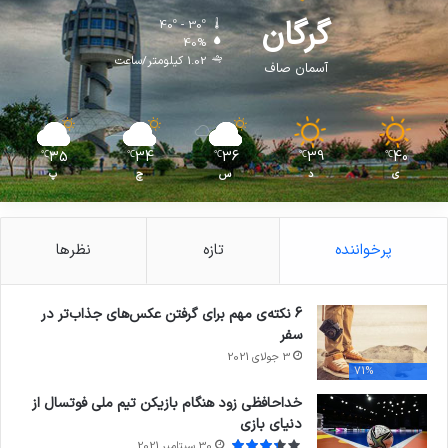
گرگان
40º - 30º
40%
1.02 کیلومتر/ساعت
آسمان صاف
35
34
36
39
40
℃
℃
℃
℃
℃
ی
د
س
چ
پ
پرخواننده
تازه
نظرها
6 نکته‌ی مهم برای گرفتن عکس‌های جذاب‌تر در
سفر
3 جولای 2021
71%
خداحافظی زود هنگام بازیکن تیم ملی فوتسال از
دنیای بازی
30 سپتامبر 2021