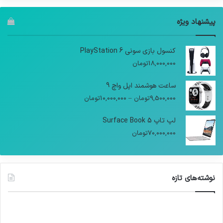
پیشنهاد ویژه
کنسول بازی سونی PlayStation 6
18,000,000
تومان
ساعت هوشمند اپل واچ 9
9,500,000
تومان
–
10,000,000
تومان
لپ تاپ Surface Book 5
70,000,000
تومان
نوشته‌های تازه