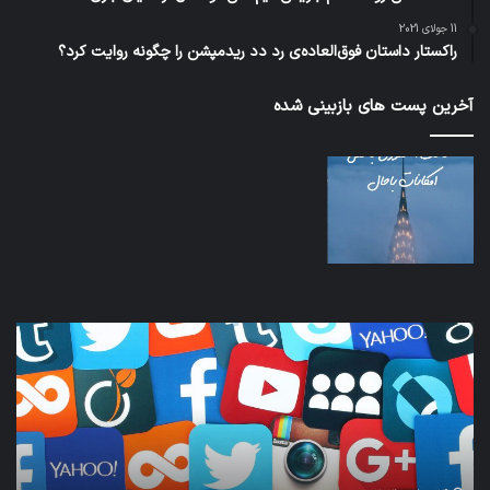
11 جولای 2021
راکستار داستان فوق‌العاده‌ی رد دد ریدمپشن را چگونه روایت کرد؟
آخرین پست های بازبینی شده
نخستین
وسیله
کاملا
خودران
نقلیه
اپل