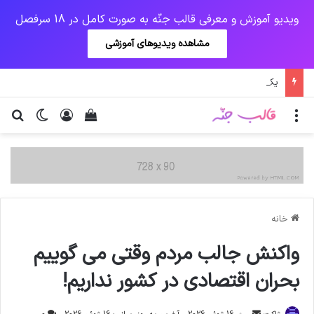
ویدیو آموزش و معرفی قالب جنّه به صورت کامل در 18 سرفصل
مشاهده ویدیوهای آموزشی
یک‌چهارم مرگ‌های روزانه کرونا در خوزستان / نگرانی از گسترش ویروس انگلیسی در تهران
منو
ورود
دیدن سبد خرید
تغییر پو
جس
خانه
واکنش جالب مردم وقتی می گوییم
بحران اقتصادی در کشور نداریم!
ارسال