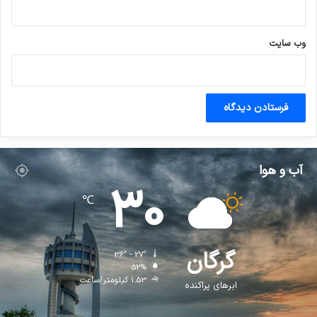
وب‌ سایت
آب و هوا
30
℃
گرگان
36º - 27º
52%
1.53 کیلومتر/ساعت
ابرهای پراکنده