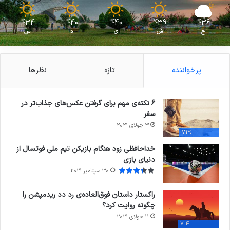
34
40
40
39
36
℃
℃
℃
℃
℃
ج
ش
ی
د
س
پرخواننده
تازه
نظرها
6 نکته‌ی مهم برای گرفتن عکس‌های جذاب‌تر در
سفر
3 جولای 2021
71%
خداحافظی زود هنگام بازیکن تیم ملی فوتسال از
دنیای بازی
30 سپتامبر 2021
راکستار داستان فوق‌العاده‌ی رد دد ریدمپشن را
چگونه روایت کرد؟
11 جولای 2021
7.4