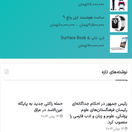
18,000,000
تومان
ساعت هوشمند اپل واچ 9
9,500,000
تومان
–
10,000,000
تومان
لپ تاپ Surface Book 5
70,000,000
تومان
نوشته‌های تازه
رئیس جمهور در احکام جداگانه‌ای
حمله راکتی جدید به پایگاه
رئیسان فرهنگستان‌های علوم
عین‌الاسد در عراق
پزشکی، علوم و زبان و ادب فارسی را
16 ژوئن 2026
منصوب کرد.
16 ژوئن 2026