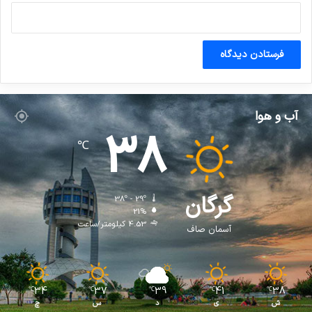
آب و هوا
38
℃
گرگان
38º - 29º
21%
4.53 کیلومتر/ساعت
آسمان صاف
34
37
39
41
38
℃
℃
℃
℃
℃
ش
ی
د
س
چ