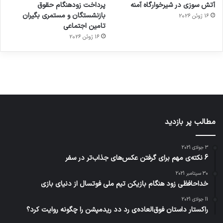
آتش سوزی در شیرخوارگاه آمنه
پرداخت زودهنگام حقوق
ساعت
کشف
…
2023
بازنشستگان و مستمری بگیران
16 ژوئن 2026
هوشمند
توسط
توسط
توسط
توسط
تامین اجتماعی
ژاکت
ژاکت
توسط
ژاکت
ژاکت
در
در
ژاکت
16 ژوئن 2026
در
در
دسامبر
دسامبر
در دسامبر
دسامبر
دسامبر
12, 2022
12, 2022
12, 2022
12, 2022
12, 2022
مطالب پر بازدید
3 جولای 2021
6 نکته‌ی مهم برای گرفتن عکس‌های جذاب‌تر در سفر
30 سپتامبر 2021
خداحافظی زود هنگام بازیکن تیم ملی فوتسال از دنیای بازی
11 جولای 2021
راکستار داستان فوق‌العاده‌ی رد دد ریدمپشن را چگونه روایت کرد؟