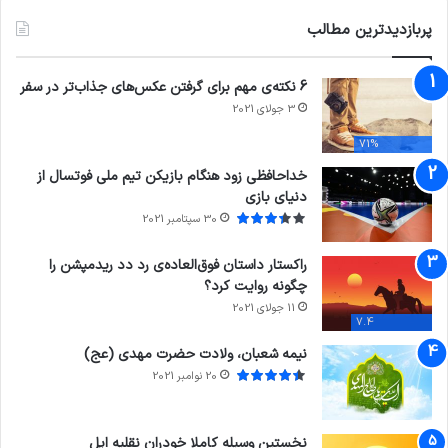
پربازدیدترین مطالب
6 نکته‌ی مهم برای گرفتن عکس‌های جذاب‌تر در سفر
3 جولای 2021
71%
خداحافظی زود هنگام بازیکن تیم ملی فوتسال از
دنیای بازی
30 سپتامبر 2021
راکستار داستان فوق‌العاده‌ی رد دد ریدمپشن را
چگونه روایت کرد؟
11 جولای 2021
7.4
نیمه شعبان، ولادت حضرت مهدی (عج)
20 نوامبر 2021
نخستین وسیله کاملا خودران نقلیه اپل