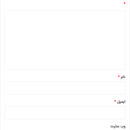
*
د
ی
د
گ
ا
ه
*
نام
*
ایمیل
*
وب‌ سایت