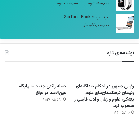
9,500,000
تومان
–
10,000,000
تومان
لپ تاپ Surface Book 5
70,000,000
تومان
نوشته‌های تازه
رئیس جمهور در احکام جداگانه‌ای
حمله راکتی جدید به پایگاه
رئیسان فرهنگستان‌های علوم
عین‌الاسد در عراق
پزشکی، علوم و زبان و ادب فارسی را
16 ژوئن 2026
منصوب کرد.
16 ژوئن 2026
آماده
ی سفر
عکاسی
هدفون
ورزش با
برای
مجازی
با طعم
های