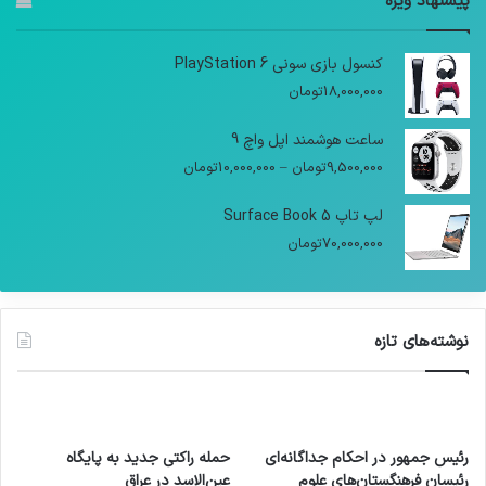
پیشنهاد ویژه
کنسول بازی سونی PlayStation 6
18,000,000
تومان
ساعت هوشمند اپل واچ 9
9,500,000
تومان
–
10,000,000
تومان
لپ تاپ Surface Book 5
70,000,000
تومان
نوشته‌های تازه
رئیس جمهور در احکام جداگانه‌ای
حمله راکتی جدید به پایگاه
رئیسان فرهنگستان‌های علوم
عین‌الاسد در عراق