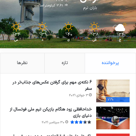
3.61 کیلومتر/ساعت
باران نرم
34
39
40
38
34
℃
℃
℃
℃
℃
ج
ش
ی
د
س
پرخواننده
تازه
نظرها
6 نکته‌ی مهم برای گرفتن عکس‌های جذاب‌تر در
سفر
3 جولای 2021
71%
خداحافظی زود هنگام بازیکن تیم ملی فوتسال از
دنیای بازی
30 سپتامبر 2021