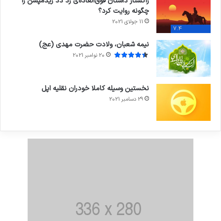
راکستار داستان فوق‌العاده‌ی رد دد ریدمپشن را
چگونه روایت کرد؟
11 جولای 2021
7.4
نیمه شعبان، ولادت حضرت مهدی (عج)
20 نوامبر 2021
نخستین وسیله کاملا خودران نقلیه اپل
29 دسامبر 2021