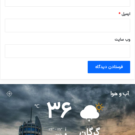
ایمیل
*
وب‌ سایت
آب و هوا
36
℃
گرگان
36º - 27º
32%