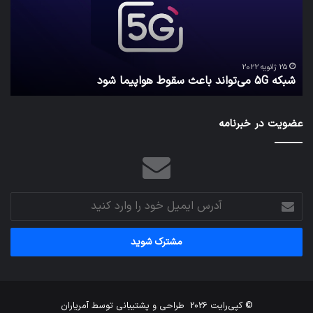
سقوط
کارب
هواپیما
را
شود
واقع
امن
ک
نگه
25 ژانویه 2022
شبکه 5G می‌تواند باعث سقوط هواپیما شود
م
می‌
عضویت در خبرنامه
آدرس
ایمیل
خود
را
وارد
کنید
© کپی‌رایت 2026
طراحی و پشتیبانی توسط
آمریاران