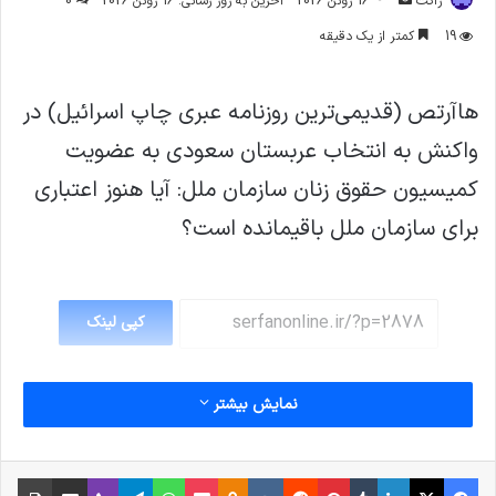
ژاکت
16 ژوئن 2026
آخرین به روز رسانی: 16 ژوئن 2026
0
ایمیل
19
کمتر از یک دقیقه
هاآرتص (قدیمی‌ترین روزنامه عبری چاپ اسرائیل) در
واکنش به انتخاب عربستان سعودی به عضویت
کمیسیون حقوق زنان سازمان ملل: آیا هنوز اعتباری
برای سازمان ملل باقیمانده است؟
کپی لینک
نمایش بیشتر
فیس بوک
X
لینکدین
‫تامبلر
‫پین‌ترست
‫رددیت
‫VKontakte
پاکت
واتس آپ
‫Odnoklassniki
تلگرام
وایبر
اشتراک گذاری از طریق ایمیل
چاپ