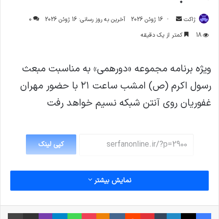
ارسال
ژاکت
16 ژوئن 2026
آخرین به روز رسانی: 16 ژوئن 2026
0
ایمیل
18
کمتر از یک دقیقه
ويژه برنامه مجموعه «دورهمی» به مناسبت مبعث
رسول اكرم (ص) امشب ساعت ٢١ با حضور مهران
غفوريان روی آنتن شبكه نسيم خواهد رفت
کپی لینک
نمایش بیشتر
فیس بوک
X
لینکدین
‫تامبلر
‫پین‌ترست
‫رددیت
‫VKontakte
پاکت
واتس آپ
‫Odnoklassniki
تلگرام
وایبر
اشتراک گذاری از طریق ایمیل
چاپ