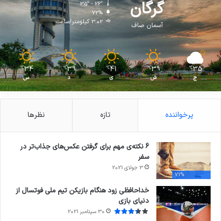
گرگان
35º - 26º
72%
3.02 کیلومتر/ساعت
آسمان صاف
34
39
41
39
35
℃
℃
℃
℃
℃
ج
ش
ی
د
س
پرخواننده
تازه
نظرها
6 نکته‌ی مهم برای گرفتن عکس‌های جذاب‌تر در
سفر
3 جولای 2021
71%
خداحافظی زود هنگام بازیکن تیم ملی فوتسال از
دنیای بازی
30 سپتامبر 2021