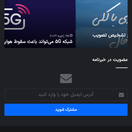
باعث
اطل
سقوط
کارب
هواپیما
را
شود
واقع
امن
ک
نگه
25 ژانویه 2022
شبکه 5G می‌تواند باعث سقوط هواپیما شود
م
می‌
عضویت در خبرنامه
آدرس
ایمیل
خود
را
وارد
کنید