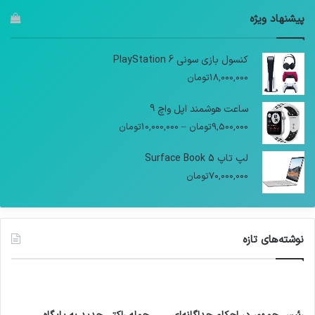
پیشنهاد ویژه
کنسول بازی سونی PlayStation 6
18,000,000
تومان
ساعت هوشمند اپل واچ 9
9,500,000
تومان
–
10,000,000
تومان
لپ تاپ Surface Book 5
70,000,000
تومان
نوشته‌های تازه