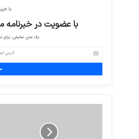
با خری
با عضویت در خبرنامه ما
یک متن نمایش، برای 
آدرس
ایمیل
خود
را
وارد
کنید