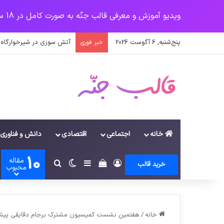
ویدیو آموزش و معرفی قالب جنّه به صورت کامل در 18 سرفصل
پنج‌شنبه, 6 آگوست 2026
پرداخت زودهنگام حقوق با
خبر فوری
خانه
اجتماعی
اقتصادی
دانش و فناوری
10
مقاله
ورود
سایدبار
دیدن سبد خرید
تغییر پوسته
جستجو برای
خرید قالب
محبوب
خانه
/
هفتمين نشست کميسيون مشترک برجام دقايقي پيش 