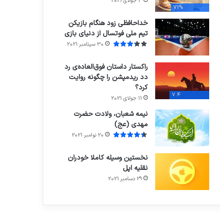
3 جولای 2021
71%
خداحافظی زود هنگام بازیکن
تیم ملی فوتسال از دنیای بازی
30 سپتامبر 2021
راکستار داستان فوق‌العاده‌ی رد
دد ریدمپشن را چگونه روایت
کرد؟
7.4
11 جولای 2021
نیمه شعبان، ولادت حضرت
مهدی (عج)
20 نوامبر 2021
نخستین وسیله کاملا خودران
نقلیه اپل
29 دسامبر 2021