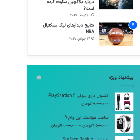
درباره بلاکچین سکوت کرده
است؟
9 آگوست 2021
نتایج دیدار‌های لیگ بسکتبال
NBA
29 جولای 2020
پیشنهاد ویژه
کنسول بازی سونی PlayStation 6
18,000,000
تومان
ساعت هوشمند اپل واچ 9
9,500,000
تومان
–
10,000,000
تومان
لپ تاپ Surface Book 5