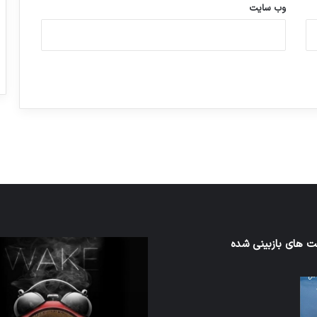
وب‌ سایت
ورزش با ساعت هوشمند
عکاسی با طع
توسط ژاکت
توسط ژاکت
در دسامبر 12, 2022
در دسامبر 12, 2022
ن
 های بازبینی شده
تدابیر
زمانی
خواب
ن
و
بیداری