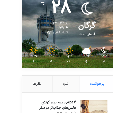
28
℃
گرگان
28º - 26º
64%
1.98 کیلومتر/ساعت
آسمان صاف
39
40
39
36
28
℃
℃
℃
℃
℃
پ
ج
ش
ی
د
پرخواننده
تازه
نظرها
6 نکته‌ی مهم برای گرفتن
عکس‌های جذاب‌تر در سفر