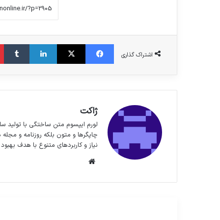
فیس بوک
X
لینکدین
‫تا
اشتراک گذاری
ژاکت
لورم ایپسوم متن ساختگی با تولید سا
چاپگرها و متون بلکه روزنامه و مجله 
نیاز و کاربردهای متنوع با هدف بهبود 
وبسایت
مطالعه بعدی