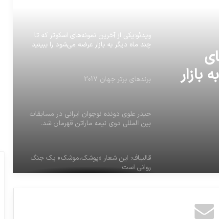
استرالیا سقوط کرد
ویدئو:یکی از آخرین نمونه‌های اسکوتر که تا
چند ماه دیگر به بازار عرضه می‌شود را ببینید
ای
 بازار
برندهای برتر جهان 2017
حیدر علوی دونده نوجوان ایرانی در مسابقات
بین المللی دوی نیمه ماراتن قهرمان شد.
قالیباف: این شعار «پوشک،موشک» یک جنگ
روانی است
دومین مناظره شش نامزد دوازدهمین دوره از
انتخابات ریاست جمهوری امروز از شبکه یک