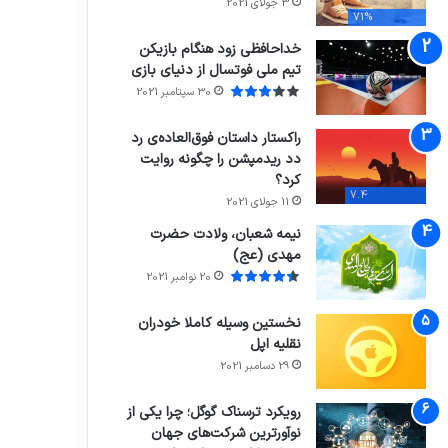
3 جولای 2021
71%
خداحافظی زود هنگام بازیکن
تیم ملی فوتسال از دنیای بازی
30 سپتامبر 2021
راکستار داستان فوق‌العاده‌ی رد
دد ریدمپشن را چگونه روایت
کرد؟
7.4
11 جولای 2021
نیمه شعبان، ولادت حضرت
مهدی (عج)
20 نوامبر 2021
نخستین وسیله کاملا خودران
نقلیه اپل
29 دسامبر 2021
رویکرد ترسناک گوگل؛ چرا یکی از
نوآورترین شرکت‌های جهان