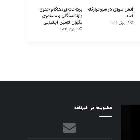
آتش سوزی در شیرخوارگاه
پرداخت زودهنگام حقوق
آمنه
بازنشستگان و مستمری
بگیران تامین اجتماعی
16 ژوئن 2026
16 ژوئن 2026
م
هدفون های 2023
توسط ژاکت
در دسامبر 12, 2022
اف‌ای‌تی‌اف
عضویت در خبرنامه
به
احتمال
زیاد
در