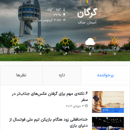
گرگان
35º - 25º
33%
3.77 کیلومتر/ساعت
آسمان صاف
39
40
39
35
35
℃
℃
℃
℃
℃
پ
ج
ش
ی
د
پرخواننده
تازه
نظرها
6 نکته‌ی مهم برای گرفتن عکس‌های جذاب‌تر در
سفر
3 جولای 2021
71%
خداحافظی زود هنگام بازیکن تیم ملی فوتسال از
دنیای بازی