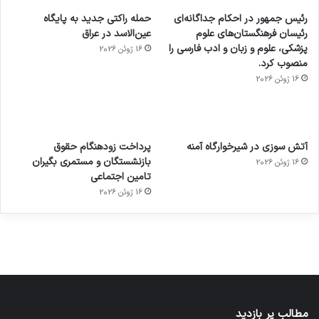
رئیس جمهور در احکام جداگانه‌ای
حمله راکتی جدید به پایگاه
رئیسان فرهنگستان‌های علوم
عین‌الاسد در عراق
پزشکی، علوم و زبان و ادب فارسی را
16 ژوئن 2026
منصوب کرد.
16 ژوئن 2026
آماده
ی سفر
عکاسی
هدفون
ورزش با
برای
مجازی
با طعم
های
آتش سوزی در شیرخوارگاه آمنه
پرداخت زودهنگام حقوق
ساعت
کشف
…
2023
بازنشستگان و مستمری بگیران
16 ژوئن 2026
هوشمند
توسط
توسط
توسط
توسط
تامین اجتماعی
ژاکت
ژاکت
توسط
ژاکت
ژاکت
در
در
ژاکت
16 ژوئن 2026
در
در
دسامبر
دسامبر
در دسامبر
دسامبر
دسامبر
12, 2022
12, 2022
12, 2022
12, 2022
12, 2022
مطالب پر بازدید