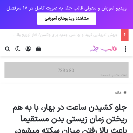
ویدیو آموزش و معرفی قالب جنّه به صورت کامل در 18 سرفصل
مشاهده ویدیوهای آموزشی
یک‌چهارم مرگ‌های روزانه کرونا در خوزستان / نگرانی از گسترش ویروس انگلیسی در تهران
منو
ورود
دیدن سبد خرید
تغییر پو
جس
خانه
جلو کشیدن ساعت در بهار، با به هم
ریختن زمان زیستی بدن مستقیما
باعث بالا رفتن میزان سکته میشود،