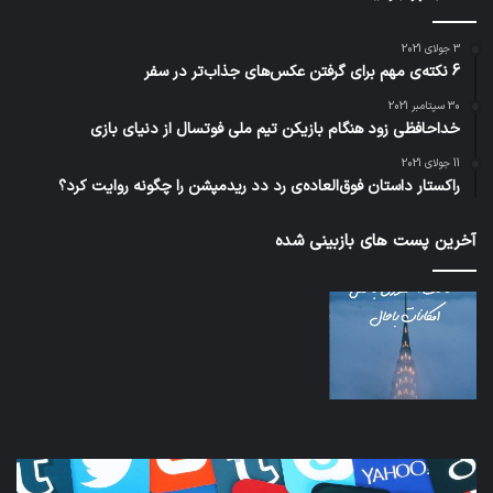
3 جولای 2021
6 نکته‌ی مهم برای گرفتن عکس‌های جذاب‌تر در سفر
30 سپتامبر 2021
خداحافظی زود هنگام بازیکن تیم ملی فوتسال از دنیای بازی
11 جولای 2021
راکستار داستان فوق‌العاده‌ی رد دد ریدمپشن را چگونه روایت کرد؟
آخرین پست های بازبینی شده
کدام
نخس
برنامه‌های
وسی