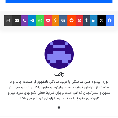
فیس بوک
X
لینکدین
‫تامبلر
‫پین‌ترست
‫رددیت
‫VKontakte
پاکت
واتس آپ
‫Odnoklassniki
تلگرام
وایبر
اشتراک گذاری از طریق ایمیل
چاپ
ژاکت
لورم ایپسوم متن ساختگی با تولید سادگی نامفهوم از صنعت چاپ و با
استفاده از طراحان گرافیک است. چاپگرها و متون بلکه روزنامه و مجله در
ستون و سطرآنچنان که لازم است و برای شرایط فعلی تکنولوژی مورد نیاز و
کاربردهای متنوع با هدف بهبود ابزارهای کاربردی می باشد.
وبسایت