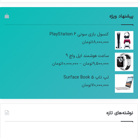
پیشنهاد ویژه
کنسول بازی سونی PlayStation 6
18,000,000
تومان
ساعت هوشمند اپل واچ 9
9,500,000
تومان
–
10,000,000
تومان
لپ تاپ Surface Book 5
70,000,000
تومان
نوشته‌های تازه