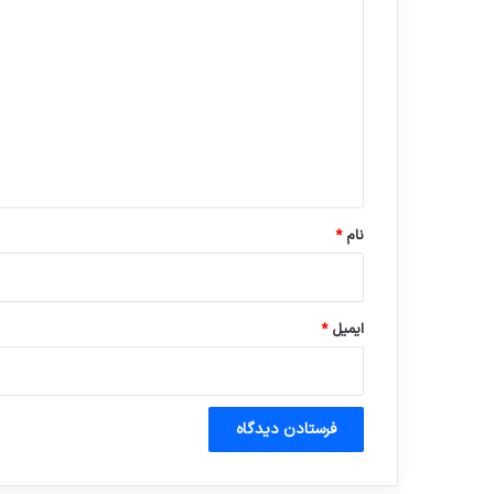
ی
د
گ
ا
ه
*
نام
*
ایمیل
*