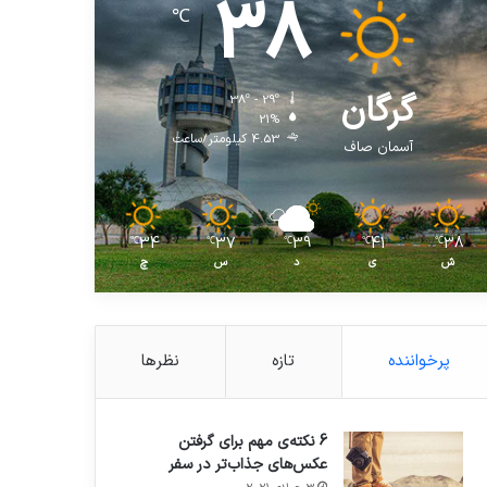
38
℃
گرگان
38º - 29º
21%
4.53 کیلومتر/ساعت
آسمان صاف
34
37
39
41
38
℃
℃
℃
℃
℃
ش
ی
د
س
چ
پرخواننده
تازه
نظرها
6 نکته‌ی مهم برای گرفتن
عکس‌های جذاب‌تر در سفر