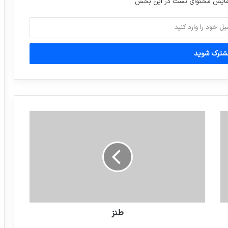
نمایش محتوای تست در این بخش.
بارش باران در ۵ استان
نجات سرباز حریری! شوخی کاربر لبنانی با
وضعیت پیش‌آمده برای حریری
نامه شهاب حسینی به حسن روحانی:
ممنوعیت حضور بهروز وثوقی را در سینمای
ایران رفع کنید
طنز