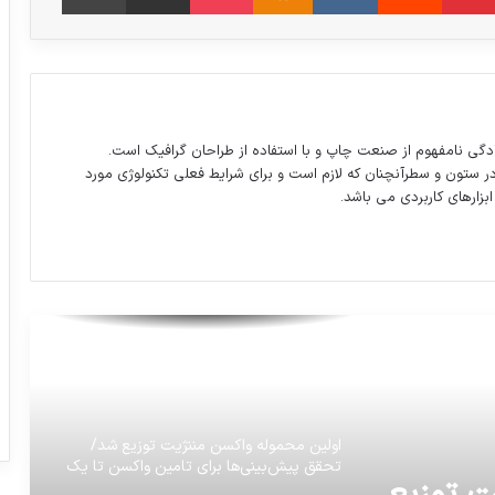
نامه شهاب حسینی به حسن روحانی:
ممنوعیت حضور بهروز وثوقی را در سینمای
ایران رفع کنید
واکنش وزير بهداشت به کليپ کارشناس
دگی نامفهوم از صنعت چاپ و با استفاده از طراحان گرافیک است.
سیمای یزد
در ستون و سطرآنچنان که لازم است و برای شرایط فعلی تکنولوژی مورد
ابزارهای کاربردی می باشد.
اگر می‌خواهید دایناسور بخرید، سری به دبی
بزنید!
اولین محموله واکسن مننژیت توزیع شد/
تحقق پیش‌بینی‌ها برای تامین واکسن تا یک
سال آینده
بارش باران در ۵ استان