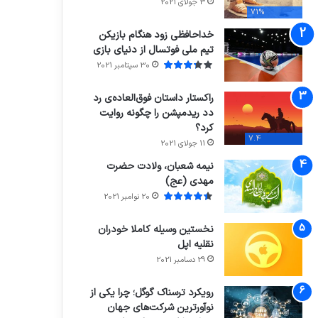
3 جولای 2021
71%
خداحافظی زود هنگام بازیکن
تیم ملی فوتسال از دنیای بازی
30 سپتامبر 2021
راکستار داستان فوق‌العاده‌ی رد
دد ریدمپشن را چگونه روایت
کرد؟
7.4
11 جولای 2021
نیمه شعبان، ولادت حضرت
مهدی (عج)
20 نوامبر 2021
نخستین وسیله کاملا خودران
نقلیه اپل
29 دسامبر 2021
رویکرد ترسناک گوگل؛ چرا یکی از
نوآورترین شرکت‌های جهان