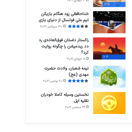
3 جولای 2021
71%
خداحافظی زود هنگام بازیکن
تیم ملی فوتسال از دنیای بازی
30 سپتامبر 2021
راکستار داستان فوق‌العاده‌ی رد
دد ریدمپشن را چگونه روایت
کرد؟
7.4
11 جولای 2021
نیمه شعبان، ولادت حضرت
مهدی (عج)
20 نوامبر 2021
نخستین وسیله کاملا خودران
نقلیه اپل
29 دسامبر 2021