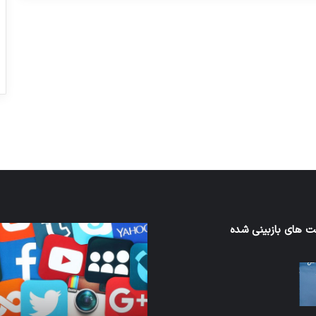
ورزش با ساعت هوشمند
عکاسی با طع
توسط ژاکت
توسط ژاکت
در دسامبر 12, 2022
در دسامبر 12, 2022
 های بازبینی شده
نخستین
‌های
وسیله
سان
کاملا
ات
خودران
ن
نقلیه
اپل