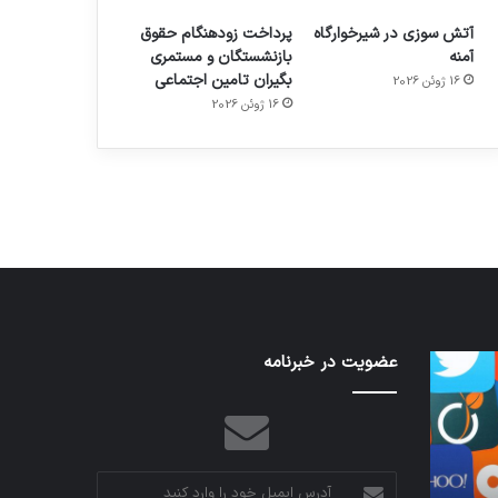
آتش سوزی در شیرخوارگاه
پرداخت زودهنگام حقوق
آمنه
بازنشستگان و مستمری
بگیران تامین اجتماعی
16 ژوئن 2026
م
هدفون های 2023
16 ژوئن 2026
توسط ژاکت
در دسامبر 12, 2022
تدابیر
عضویت در خبرنامه
اف‌ای‌تی‌اف
زمانی
به
خواب
احتمال
و
زیاد
بیداری
در
مجمع
آدرس