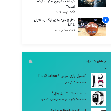
درباره بلاکچین سکوت کرده
است؟
9 آگوست 2021
نتایج دیدار‌های لیگ بسکتبال
NBA
29 جولای 2020
پیشنهاد ویژه
کنسول بازی سونی PlayStation 6
18,000,000
تومان
ساعت هوشمند اپل واچ 9
9,500,000
تومان
–
10,000,000
تومان
لپ تاپ Surface Book 5