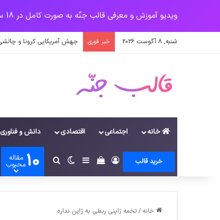
ویدیو آموزش و معرفی قالب جنّه به صورت کامل در 18 سرفصل
شنبه, 8 آگوست 2026
جهش آمریکایی کرونا و چالشی 
خبر فوری
خانه
اجتماعی
اقتصادی
دانش و فناوری
10
مقاله
ورود
سایدبار
دیدن سبد خرید
تغییر پوسته
جستجو برای
خرید قالب
محبوب
خانه
/
تخمه ژاپنی ربطی به ژاپن نداره