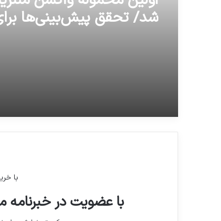
بارش باران در ۵ استان
اولین محموله واکسن مننژی
شد/ تحقق پیش‌بینی‌ها برای
واکسن تا یک سال آینده
با خری
با عضویت در خبرنامه ما