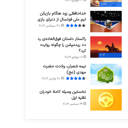
3 جولای 2021
71%
خداحافظی زود هنگام بازیکن
تیم ملی فوتسال از دنیای بازی
30 سپتامبر 2021
راکستار داستان فوق‌العاده‌ی رد
دد ریدمپشن را چگونه روایت
کرد؟
7.4
11 جولای 2021
نیمه شعبان، ولادت حضرت
مهدی (عج)
20 نوامبر 2021
نخستین وسیله کاملا خودران
نقلیه اپل
29 دسامبر 2021