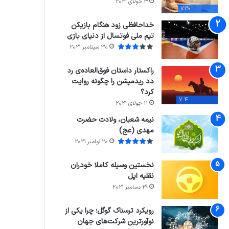
3 جولای 2021
71%
خداحافظی زود هنگام بازیکن
تیم ملی فوتسال از دنیای بازی
30 سپتامبر 2021
راکستار داستان فوق‌العاده‌ی رد
دد ریدمپشن را چگونه روایت
کرد؟
7.4
11 جولای 2021
نیمه شعبان، ولادت حضرت
مهدی (عج)
20 نوامبر 2021
نخستین وسیله کاملا خودران
نقلیه اپل
29 دسامبر 2021
رویکرد ترسناک گوگل؛ چرا یکی از
نوآورترین شرکت‌های جهان