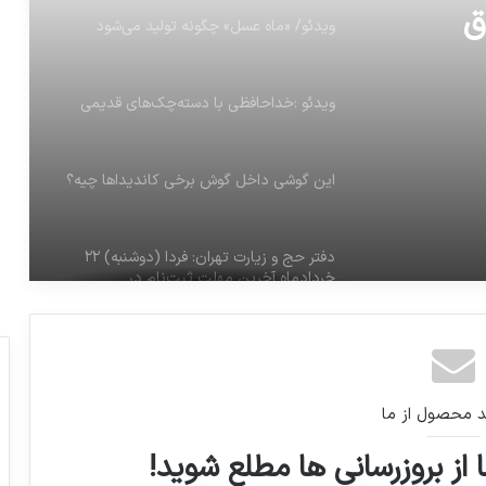
ق
ویدئو/ «ماه عسل» چگونه تولید می‌شود
ویدئو :خداحافظی با دسته‌چک‌های قدیمی
این گوشی داخل گوش برخی کاندیداها چیه؟
دفتر حج و زیارت تهران: فردا (دوشنبه) ٢٢
خردادماه آخرین مهلت ثبت‌نام در
کاروان‌های حج ٩٦
د محصول از ما
 از بروزرسانی ها مطلع شوید!