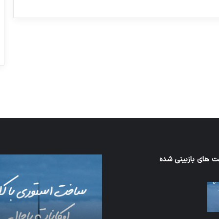
ورزش با ساعت هوشمند
عکاسی با طع
توسط ژاکت
توسط ژاکت
در دسامبر 12, 2022
در دسامبر 12, 2022
 های بازبینی شده
اف‌ای‌تی‌اف
به
احتمال
زیاد
در
مجمع