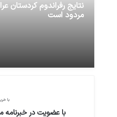
نتایج رفراندوم کردستان عرا
مردود است
با خری
با عضویت در خبرنامه ما