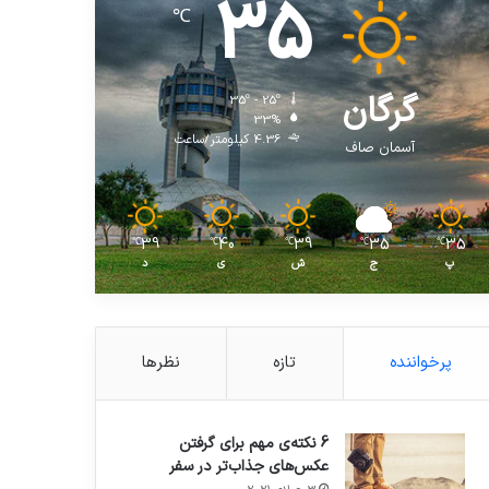
35
℃
گرگان
35º - 25º
33%
4.36 کیلومتر/ساعت
آسمان صاف
39
40
39
35
35
℃
℃
℃
℃
℃
پ
ج
ش
ی
د
پرخواننده
تازه
نظرها
6 نکته‌ی مهم برای گرفتن
عکس‌های جذاب‌تر در سفر