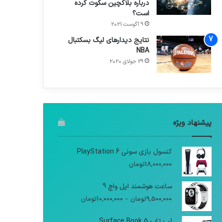
درباره بلاکچین سکوت کرده
است؟
9 آگوست 2021
نتایج دیدار‌های لیگ بسکتبال
NBA
29 جولای 2020
پیشنهاد ویژه
کنسول بازی سونی PlayStation 6
18,000,000
تومان
ساعت هوشمند اپل واچ 9
9,500,000
تومان
–
10,000,000
تومان
لپ تاپ Surface Book 5