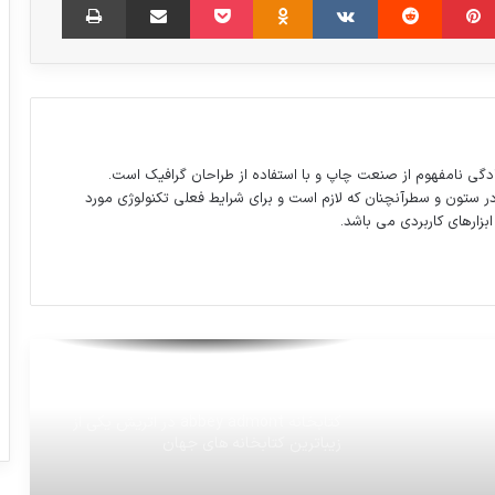
ویدئو/ «ماه عسل» چگونه تولید می‌شود
ویدئو :خداحافظی با دسته‌چک‌های قدیمی
این گوشی داخل گوش برخی کاندیداها چیه؟
دگی نامفهوم از صنعت چاپ و با استفاده از طراحان گرافیک است.
در ستون و سطرآنچنان که لازم است و برای شرایط فعلی تکنولوژی مورد
ابزارهای کاربردی می باشد.
دفتر حج و زیارت تهران: فردا (دوشنبه) ٢٢
خردادماه آخرین مهلت ثبت‌نام در
کاروان‌های حج ٩٦
نتایج رفراندوم کردستان عراق مردود است
کتابخانه abbey admont در اتریش یکی از
زیباترین کتابخانه های جهان