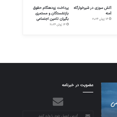
آتش سوزی در شیرخوارگاه
پرداخت زودهنگام حقوق
آمنه
بازنشستگان و مستمری
بگیران تامین اجتماعی
16 ژوئن 2026
م
هدفون های 2023
16 ژوئن 2026
توسط ژاکت
در دسامبر 12, 2022
شبکه
عضویت در خبرنامه
کدام
5G
برنامه‌های
می‌تواند
پیام‌رسان
باعث
اطلاعات
سقوط
کاربران
هواپیما
را
آدرس