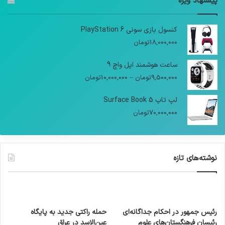
پیشنهاد ویژه
کنسول بازی سونی PlayStation 6
18,000,000
تومان
ساعت هوشمند اپل واچ 9
9,500,000
تومان
–
10,000,000
تومان
لپ تاپ Surface Book 5
70,000,000
تومان
نوشته‌های تازه
رئیس جمهور در احکام جداگانه‌ای
حمله راکتی جدید به پایگاه
رئیسان فرهنگستان‌های علوم
عین‌الاسد در عراق