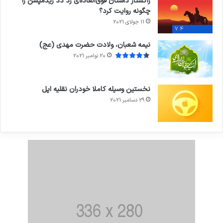
راکستار داستان فوق‌العاده‌ی رد دد ریدمپشن را
چگونه روایت کرد؟
11 جولای 2021
7.4
نیمه شعبان، ولادت حضرت مهدی (عج)
20 نوامبر 2021
نخستین وسیله کاملا خودران نقلیه اپل
29 دسامبر 2021