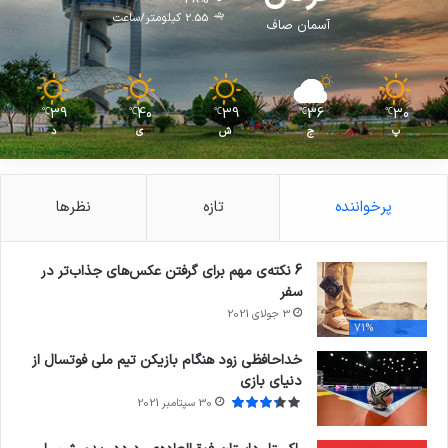
2.55 کیلومتر/ساعت
آسمان صاف
39
40
39
36
30
℃
℃
℃
℃
℃
پ
ج
ش
ی
د
پرخواننده
تازه
نظرها
6 نکته‌ی مهم برای گرفتن عکس‌های جذاب‌تر در
سفر
3 جولای 2021
71%
خداحافظی زود هنگام بازیکن تیم ملی فوتسال از
دنیای بازی
30 سپتامبر 2021