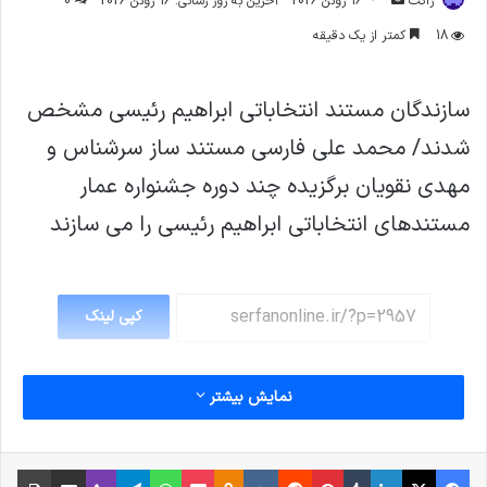
ژاکت
16 ژوئن 2026
آخرین به روز رسانی: 16 ژوئن 2026
0
ایمیل
18
کمتر از یک دقیقه
سازندگان مستند انتخاباتی ابراهیم رئیسی مشخص
شدند/ محمد علی فارسی مستند ساز سرشناس و
مهدی نقویان برگزیده چند دوره جشنواره عمار
مستندهای انتخاباتی ابراهیم رئیسی را می سازند
کپی لینک
نمایش بیشتر
فیس بوک
X
لینکدین
‫تامبلر
‫پین‌ترست
‫رددیت
‫VKontakte
پاکت
واتس آپ
‫Odnoklassniki
تلگرام
وایبر
اشتراک گذاری از طریق ایمیل
چاپ