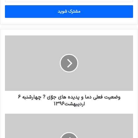
خود
را
وارد
کنید
وضعیت فعلی دما و پدیده های جوّی ? چهارشنبه 6
اردیبهشت1396