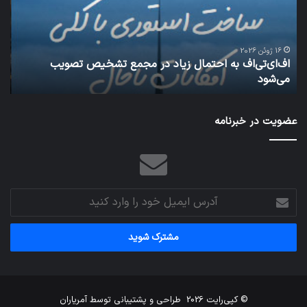
در
سق
مجمع
هوا
تشخیص
شود
تصویب
16 ژوئن 2026
اف‌ای‌تی‌اف به احتمال زیاد در مجمع تشخیص تصویب
می‌شود
می‌شود
شبکه 
عضویت در خبرنامه
آدرس
ایمیل
خود
را
وارد
کنید
© کپی‌رایت 2026
طراحی و پشتیبانی توسط
آمریاران