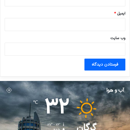
ایمیل
*
وب‌ سایت
آب و هوا
32
℃
گرگان
32º - 26º
48%