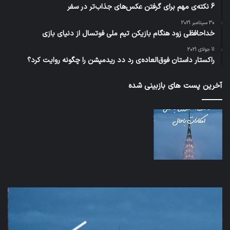
6 نکته‌ی مهم برای گرفتن عکس‌های جذاب‌تر در سفر
30 سپتامبر 2021
خداحافظی زود هنگام بازیکن تیم ملی فوتسال از دنیای بازی
11 جولای 2021
راکستار داستان فوق‌العاده‌ی رد دد ریدمپشن را چگونه روایت کرد؟
آخرین پست های بازبینی شده
اف‌ای‌تی‌اف
شبک
به
5G
احتمال
می‌
زیاد
باع