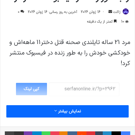
ارسال
ژاکت
16 ژوئن 2026
آخرین به روز رسانی: 16 ژوئن 2026
0
ایمیل
10
کمتر از یک دقیقه
مرد 21 ساله تایلندی صحنه قتل دختر11 ماهه‌اش و
خودکشی خودش را به طور زنده در فیسبوک منتشر
کرد!
کپی لینک
نمایش بیشتر
فیس بوک
X
لینکدین
‫تامبلر
‫پین‌ترست
‫رددیت
‫VKontakte
پاکت
واتس آپ
‫Odnoklassniki
تلگرام
وایبر
اشتراک گذاری از طریق ایمیل
چاپ