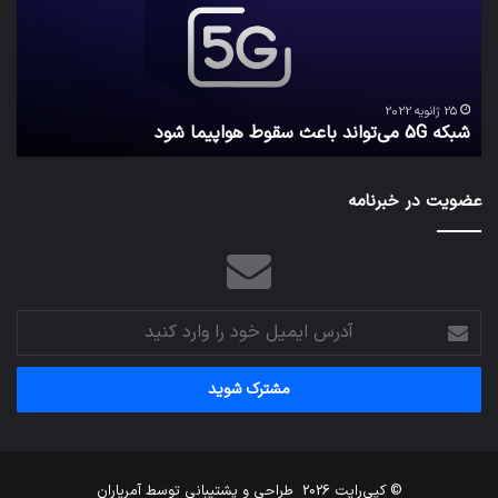
سقوط
کارب
هواپیما
را
شود
واقع
امن
ک
نگه
25 ژانویه 2022
شبکه 5G می‌تواند باعث سقوط هواپیما شود
م
می‌
عضویت در خبرنامه
آدرس
ایمیل
خود
را
وارد
کنید
© کپی‌رایت 2026
طراحی و پشتیبانی توسط
آمریاران