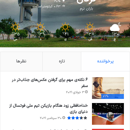
60%
0.63 کیلومتر/ساعت
باران نرم
35
39
41
38
30
℃
℃
℃
℃
℃
ج
ش
ی
د
س
پرخواننده
تازه
نظرها
6 نکته‌ی مهم برای گرفتن عکس‌های جذاب‌تر در
سفر
3 جولای 2021
71%
خداحافظی زود هنگام بازیکن تیم ملی فوتسال از
دنیای بازی
30 سپتامبر 2021