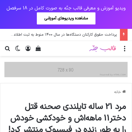
ویدیو آموزش و معرفی قالب جنّه به صورت کامل در 18 سرفصل
مشاهده ویدیوهای آموزشی
جهش آمریکایی کرونا و چالشی جدید برای واکسن/ آغاز توزیع واکسن از سوی اتحادیه کوواکس
منو
ورود
دیدن سبد خرید
تغییر پو
جس
خانه
مرد 21 ساله تایلندی صحنه قتل
دختر11 ماهه‌اش و خودکشی خودش
را به طور زنده در فیسبوک منتشر کرد!