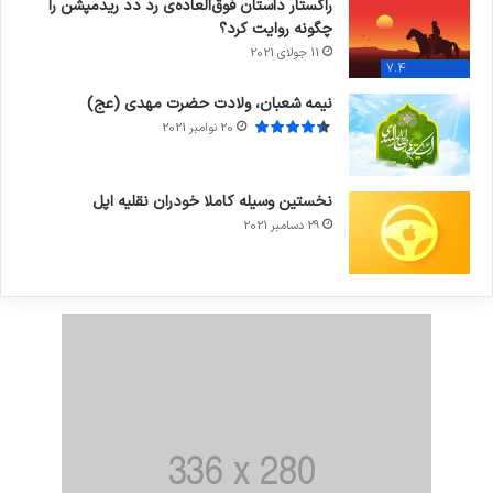
راکستار داستان فوق‌العاده‌ی رد دد ریدمپشن را
چگونه روایت کرد؟
11 جولای 2021
7.4
نیمه شعبان، ولادت حضرت مهدی (عج)
20 نوامبر 2021
نخستین وسیله کاملا خودران نقلیه اپل
29 دسامبر 2021