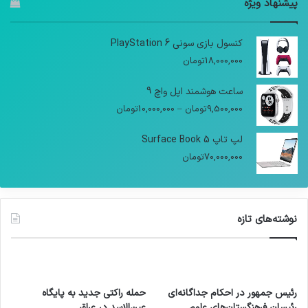
پیشنهاد ویژه
کنسول بازی سونی PlayStation 6
18,000,000
تومان
ساعت هوشمند اپل واچ 9
9,500,000
تومان
–
10,000,000
تومان
لپ تاپ Surface Book 5
70,000,000
تومان
نوشته‌های تازه
رئیس جمهور در احکام جداگانه‌ای
حمله راکتی جدید به پایگاه
رئیسان فرهنگستان‌های علوم
عین‌الاسد در عراق