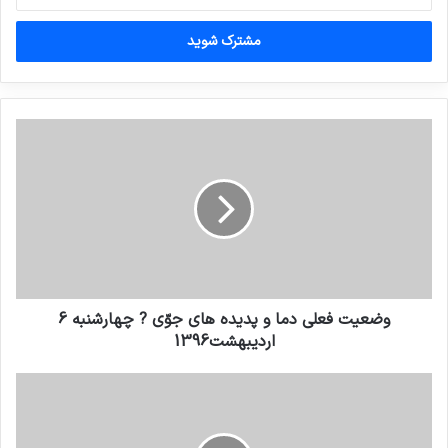
خود
را
وارد
کنید
وضعیت فعلی دما و پدیده های جوّی ? چهارشنبه 6
اردیبهشت1396