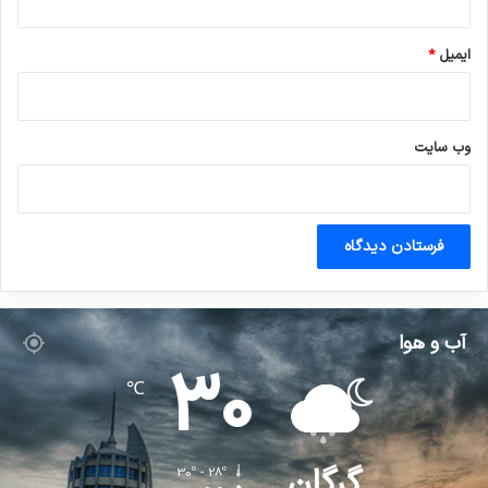
ایمیل
*
وب‌ سایت
آب و هوا
30
℃
گرگان
30º - 28º