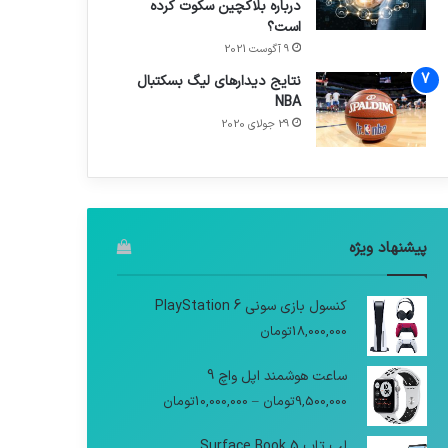
درباره بلاکچین سکوت کرده
است؟
9 آگوست 2021
نتایج دیدار‌های لیگ بسکتبال
NBA
29 جولای 2020
پیشنهاد ویژه
کنسول بازی سونی PlayStation 6
18,000,000
تومان
ساعت هوشمند اپل واچ 9
9,500,000
تومان
–
10,000,000
تومان
لپ تاپ Surface Book 5