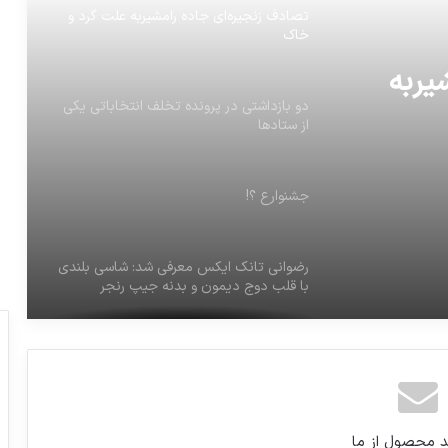
تصادف زنجیره‌ای جاده رامشیربه علت گرد و
خاک
یربه
دو بازداشتی در پرونده تخلف انتخاباتی یکی
از ستادها
جشنوارع ؟!
رضوانی تانک ایکس معرفی شد: شاسی بلندی
با قلب دوج دیمون و بدنه جیپ رنجر
دخترکوچ نشین قهرمان11دوره کیک بوکسینگ
مدالهاي بازيهاي المپيك زمستاني 2018
د محصول از ما
پيونگ چانگ كره جنوبي