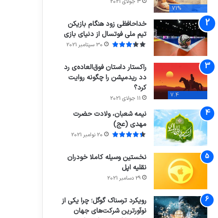
3 جولای 2021
71%
خداحافظی زود هنگام بازیکن
تیم ملی فوتسال از دنیای بازی
30 سپتامبر 2021
راکستار داستان فوق‌العاده‌ی رد
دد ریدمپشن را چگونه روایت
کرد؟
7.4
11 جولای 2021
نیمه شعبان، ولادت حضرت
مهدی (عج)
20 نوامبر 2021
نخستین وسیله کاملا خودران
نقلیه اپل
29 دسامبر 2021
رویکرد ترسناک گوگل؛ چرا یکی از
نوآورترین شرکت‌های جهان