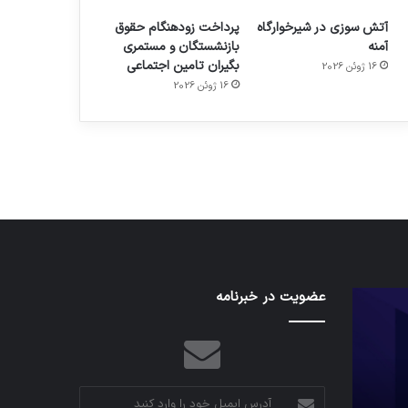
آتش سوزی در شیرخوارگاه
پرداخت زودهنگام حقوق
آمنه
بازنشستگان و مستمری
بگیران تامین اجتماعی
16 ژوئن 2026
م
هدفون های 2023
16 ژوئن 2026
توسط ژاکت
در دسامبر 12, 2022
کدام
عضویت در خبرنامه
نخستین
برنامه‌های
وسیله
پیام‌رسان
کاملا
اطلاعات
خودران
کاربران
نقلیه
را
اپل
آدرس