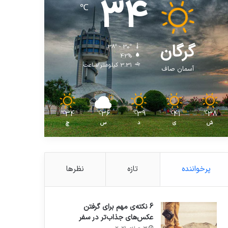
34
℃
گرگان
38º - 30º
42%
3.31 کیلومتر/ساعت
آسمان صاف
34
36
39
41
38
℃
℃
℃
℃
℃
ش
ی
د
س
چ
پرخواننده
تازه
نظرها
6 نکته‌ی مهم برای گرفتن
عکس‌های جذاب‌تر در سفر