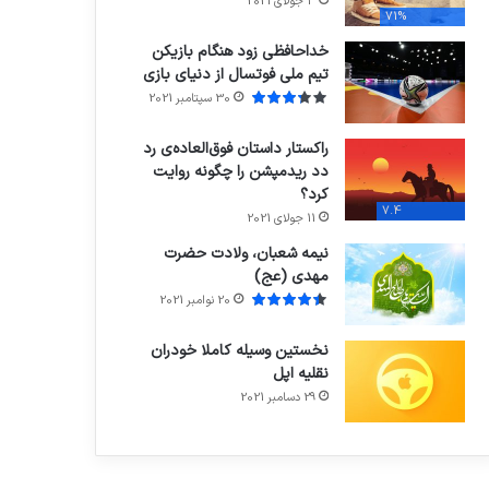
3 جولای 2021
71%
خداحافظی زود هنگام بازیکن
تیم ملی فوتسال از دنیای بازی
30 سپتامبر 2021
راکستار داستان فوق‌العاده‌ی رد
دد ریدمپشن را چگونه روایت
کرد؟
7.4
11 جولای 2021
نیمه شعبان، ولادت حضرت
مهدی (عج)
20 نوامبر 2021
نخستین وسیله کاملا خودران
نقلیه اپل
29 دسامبر 2021