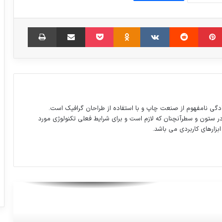
دو بازداشتی در پرونده تخلف انتخاباتی یکی
مبلر
‫پین‌ترست
‫رددیت
‫VKontakte
‫Odnoklassniki
پاکت
اشتراک گذاری از طریق ایمیل
چاپ
از ستادها
جشنوارع ؟!
رضوانی تانک ایکس معرفی شد: شاسی بلندی
دگی نامفهوم از صنعت چاپ و با استفاده از طراحان گرافیک است.
با قلب دوج دیمون و بدنه جیپ رنجر
در ستون و سطرآنچنان که لازم است و برای شرایط فعلی تکنولوژی مورد
ابزارهای کاربردی می باشد.
دخترکوچ نشین قهرمان11دوره کیک بوکسینگ
مدالهاي بازيهاي المپيك زمستاني 2018
پيونگ چانگ كره جنوبي