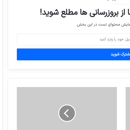
 از بروزرسانی ها مطلع شوید!
تصادف زنجیره‌ای جاده رامشیربه علت گرد و
نمایش محتوای تست در این بخش.
خاک
دو بازداشتی در پرونده تخلف انتخاباتی یکی
از ستادها
جشنوارع ؟!
رضوانی تانک ایکس معرفی شد: شاسی بلندی
با قلب دوج دیمون و بدنه جیپ رنجر
دخترکوچ نشین قهرمان11دوره کیک بوکسینگ