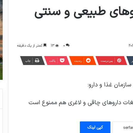
روهای طبیعی و سنتی
0
13
کمتر از یک دقیقه
ر
‫پین‌ترست
‫رددیت
پاکت
چاپ
ازمان غذا و دارو:
یغات داروهای چاقی و لاغری هم ممنوع است
کپی لینک