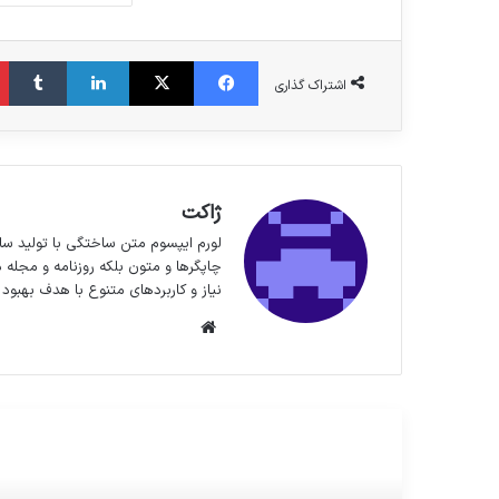
فیس بوک
X
لینکدین
‫تا
اشتراک گذاری
ژاکت
لورم ایپسوم متن ساختگی با تولید سا
چاپگرها و متون بلکه روزنامه و مجله 
نیاز و کاربردهای متنوع با هدف بهبود 
وبسایت
مطالعه بعدی