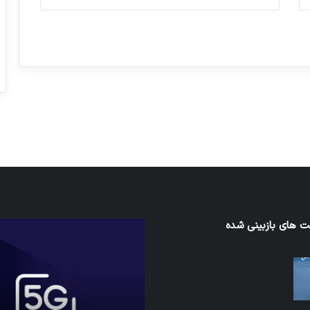
ورزش با ساعت هوشمند
عکاسی با طع
توسط ژاکت
توسط ژاکت
در دسامبر 12, 2022
در دسامبر 12, 2022
ی‌اف
 های بازبینی شده
شبکه
5G
می‌تواند
باعث
سقوط
هواپیما