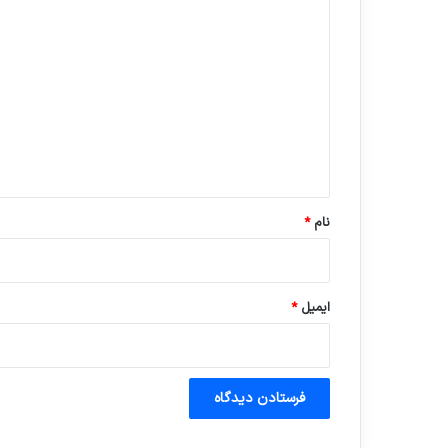
د
ی
د
گ
ا
ه
*
نام
*
ایمیل
*