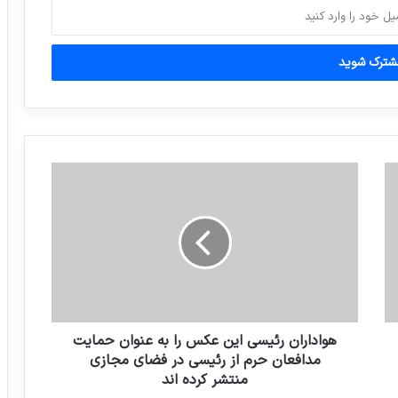
تمامی مدارس “شهرستان مهران” تعطیل شد
وقتی از خوشبختی حرف میزنیم، دقیقا از چه
چیزی حرف میزنیم…
بارش برف در محور مواصلاتی اردبیل _ آستارا؛
هم اکنون
هواداران رئیسی این عکس را به عنوان حمایت
مدافعان حرم از رئیسی در فضای مجازی
منتشر کرده اند