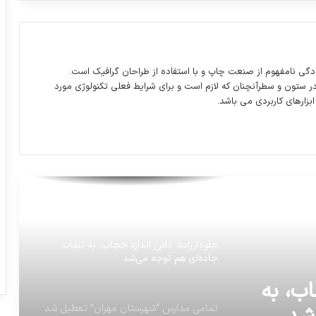
وقتی از خوشبختی حرف میزنیم، دقیقا از چه
چیزی حرف میزنیم…
بارش برف در محور مواصلاتی اردبیل _ آستارا؛
دگی نامفهوم از صنعت چاپ و با استفاده از طراحان گرافیک است.
هم اکنون
در ستون و سطرآنچنان که لازم است و برای شرایط فعلی تکنولوژی مورد
ابزارهای کاربردی می باشد.
زلزله۸.۱ریشتردر سواحل جنوبی مکزیک
بزرگ ترین خطراتی که منجر به مرگ و میر
افراد می شود
جلودارزاده: کاش اندازه حجاب، به تلفات
جاده‌ای هم توجه می‌شد
ب، به
تمامی مدارس “شهرستان مهران” تعطیل شد