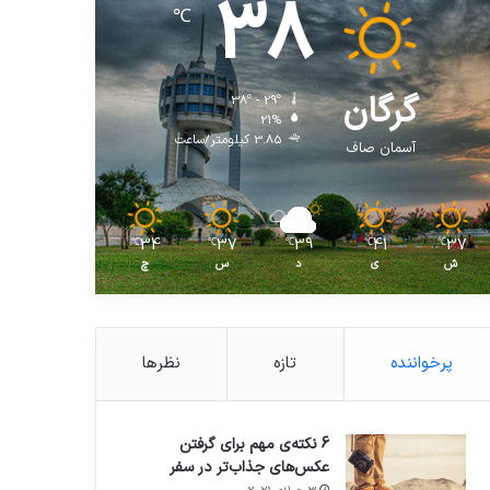
38
℃
گرگان
38º - 29º
21%
3.85 کیلومتر/ساعت
آسمان صاف
34
37
39
41
37
℃
℃
℃
℃
℃
ش
ی
د
س
چ
پرخواننده
تازه
نظرها
6 نکته‌ی مهم برای گرفتن
عکس‌های جذاب‌تر در سفر