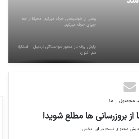
‌شد
وقتی از خوشبختی حرف میزنیم، دقیقا از چه
چیزی حرف میزنیم…
بارش برف در محور مواصلاتی اردبیل _ آستارا؛
هم اکنون
زلزله۸.۱ریشتردر سواحل جنوبی مکزیک
بزرگ ترین خطراتی که منجر به مرگ و میر
د محصول از ما
افراد می شود
 از بروزرسانی ها مطلع شوید!
جلودارزاده: کاش اندازه حجاب، به تلفات
نمایش محتوای تست در این بخش.
جاده‌ای هم توجه می‌شد