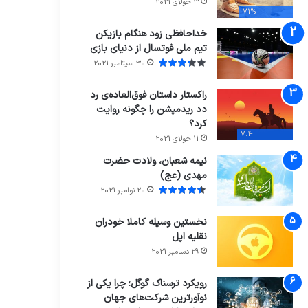
3 جولای 2021
71%
خداحافظی زود هنگام بازیکن
تیم ملی فوتسال از دنیای بازی
30 سپتامبر 2021
راکستار داستان فوق‌العاده‌ی رد
دد ریدمپشن را چگونه روایت
کرد؟
7.4
11 جولای 2021
نیمه شعبان، ولادت حضرت
مهدی (عج)
20 نوامبر 2021
نخستین وسیله کاملا خودران
نقلیه اپل
29 دسامبر 2021
رویکرد ترسناک گوگل؛ چرا یکی از
نوآورترین شرکت‌های جهان