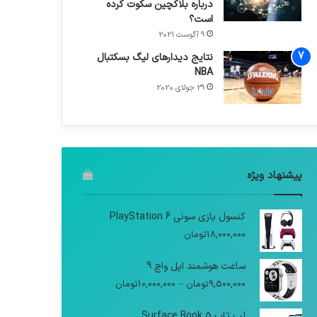
درباره بلاکچین سکوت کرده
است؟
9 آگوست 2021
نتایج دیدار‌های لیگ بسکتبال
NBA
29 جولای 2020
پیشنهاد ویژه
کنسول بازی سونی PlayStation 6
18,000,000
تومان
ساعت هوشمند اپل واچ 9
9,500,000
تومان
–
10,000,000
تومان
لپ تاپ Surface Book 5