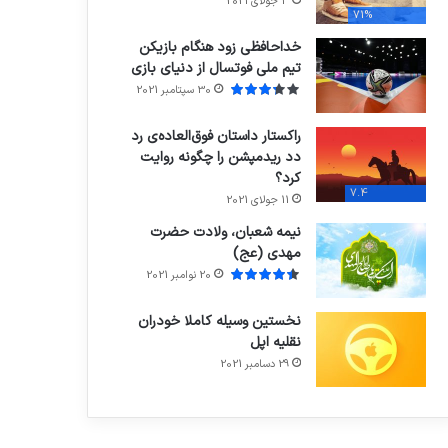
3 جولای 2021
71%
خداحافظی زود هنگام بازیکن
تیم ملی فوتسال از دنیای بازی
30 سپتامبر 2021
راکستار داستان فوق‌العاده‌ی رد
دد ریدمپشن را چگونه روایت
کرد؟
7.4
11 جولای 2021
نیمه شعبان، ولادت حضرت
مهدی (عج)
20 نوامبر 2021
نخستین وسیله کاملا خودران
نقلیه اپل
29 دسامبر 2021