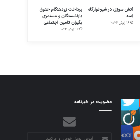
آتش سوزی در شیرخوارگاه
پرداخت زودهنگام حقوق
آمنه
بازنشستگان و مستمری
بگیران تامین اجتماعی
16 ژوئن 2026
م
هدفون های 2023
16 ژوئن 2026
توسط ژاکت
در دسامبر 12, 2022
نخستین
عضویت در خبرنامه
تدابیر
وسیله
زمانی
کاملا
خواب
خودران
و
نقلیه
بیداری
اپل
آدرس