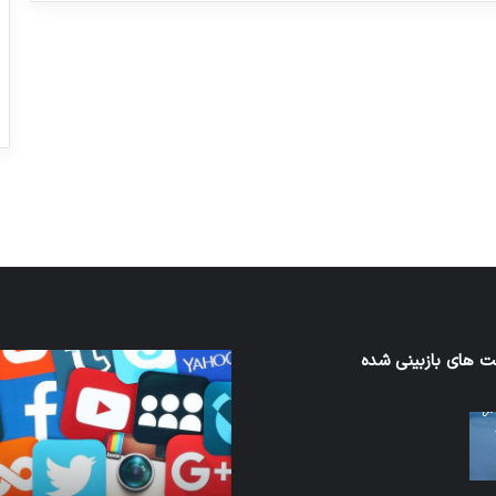
ورزش با ساعت هوشمند
عکاسی با طع
توسط ژاکت
توسط ژاکت
در دسامبر 12, 2022
در دسامبر 12, 2022
 های بازبینی شده
کدام
برنامه‌های
ند
پیام‌رسان
اطلاعات
کاربران
ا
را