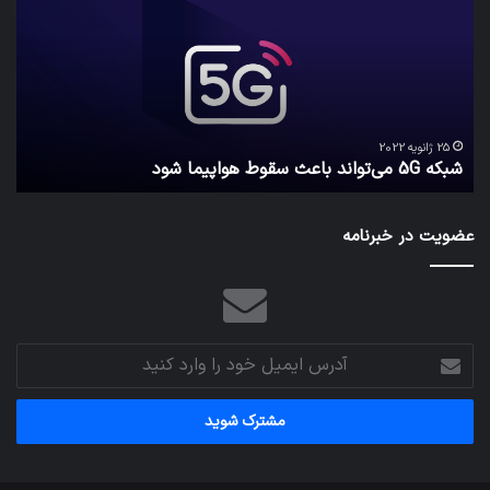
می‌تواند
پیا
باعث
اطل
سقوط
کارب
هواپیما
را
شود
واقع
امن
ک
نگه
25 ژانویه 2022
شبکه 5G می‌تواند باعث سقوط هواپیما شود
م
می‌
عضویت در خبرنامه
آدرس
ایمیل
خود
را
وارد
کنید