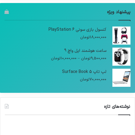
پیشنهاد ویژه
کنسول بازی سونی PlayStation 6
18,000,000
تومان
ساعت هوشمند اپل واچ 9
9,500,000
تومان
–
10,000,000
تومان
لپ تاپ Surface Book 5
70,000,000
تومان
نوشته‌های تازه