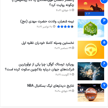
راکستار داستان فوق‌العاده‌ی رد دد ریدمپشن را
چگونه روایت کرد؟
11 جولای 2021
7.4
نیمه شعبان، ولادت حضرت مهدی (عج)
20 نوامبر 2021
نخستین وسیله کاملا خودران نقلیه اپل
29 دسامبر 2021
رویکرد ترسناک گوگل؛ چرا یکی از نوآورترین
شرکت‌های جهان درباره بلاکچین سکوت کرده است؟
9 آگوست 2021
نتایج دیدار‌های لیگ بسکتبال NBA
29 جولای 2020