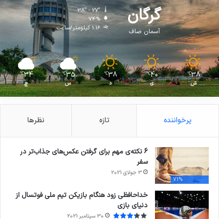
گرگان
38º - 27º
74%
1.16 کیلومتر/ساعت
آسمان صاف
34
35
38
40
38
℃
℃
℃
℃
℃
ش
ی
د
س
چ
پرخواننده
تازه
نظرها
6 نکته‌ی مهم برای گرفتن عکس‌های جذاب‌تر در
سفر
3 جولای 2021
71%
خداحافظی زود هنگام بازیکن تیم ملی فوتسال از
دنیای بازی
30 سپتامبر 2021