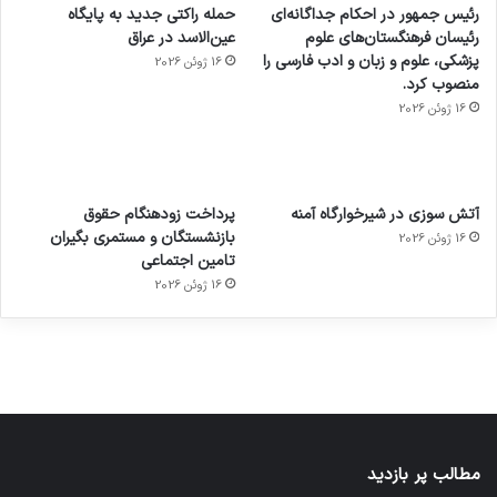
رئیس جمهور در احکام جداگانه‌ای
حمله راکتی جدید به پایگاه
رئیسان فرهنگستان‌های علوم
عین‌الاسد در عراق
پزشکی، علوم و زبان و ادب فارسی را
16 ژوئن 2026
منصوب کرد.
16 ژوئن 2026
آماده
ی سفر
عکاسی
هدفون
ورزش با
برای
مجازی
با طعم
های
آتش سوزی در شیرخوارگاه آمنه
پرداخت زودهنگام حقوق
ساعت
کشف
…
2023
بازنشستگان و مستمری بگیران
16 ژوئن 2026
هوشمند
توسط
توسط
توسط
توسط
تامین اجتماعی
ژاکت
ژاکت
توسط
ژاکت
ژاکت
در
در
ژاکت
16 ژوئن 2026
در
در
دسامبر
دسامبر
در دسامبر
دسامبر
دسامبر
12, 2022
12, 2022
12, 2022
12, 2022
12, 2022
مطالب پر بازدید