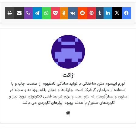
فیس بوک
X
لینکدین
‫تامبلر
‫پین‌ترست
‫رددیت
‫VKontakte
پاکت
واتس آپ
‫Odnoklassniki
تلگرام
وایبر
اشتراک گذاری از طریق ایمیل
چاپ
ژاکت
لورم ایپسوم متن ساختگی با تولید سادگی نامفهوم از صنعت چاپ و با
استفاده از طراحان گرافیک است. چاپگرها و متون بلکه روزنامه و مجله در
ستون و سطرآنچنان که لازم است و برای شرایط فعلی تکنولوژی مورد نیاز و
کاربردهای متنوع با هدف بهبود ابزارهای کاربردی می باشد.
وبسایت