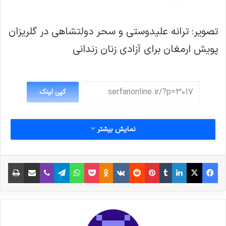
تصویر: ترانه علیدوستی و سحر دولتشاهی در گلریزان
پویش ارمغان برای آزادی زنان زندانی
کپی لینک
نمایش بیشتر
فیس بوک
X
لینکدین
‫تامبلر
‫پین‌ترست
‫رددیت
‫VKontakte
پاکت
واتس آپ
‫Odnoklassniki
تلگرام
وایبر
اشتراک گذاری از طریق ایمیل
چاپ