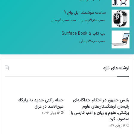
ساعت هوشمند اپل واچ 9
9,500,000
تومان
–
10,000,000
تومان
لپ تاپ Surface Book 5
70,000,000
تومان
نوشته‌های تازه
رئیس جمهور در احکام جداگانه‌ای
حمله راکتی جدید به پایگاه
رئیسان فرهنگستان‌های علوم
عین‌الاسد در عراق
پزشکی، علوم و زبان و ادب فارسی را
16 ژوئن 2026
منصوب کرد.
16 ژوئن 2026