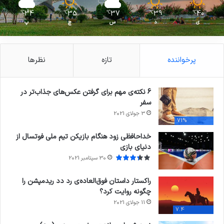
34
35
37
39
40
℃
℃
℃
℃
℃
ی
د
س
چ
پ
پرخواننده
تازه
نظرها
6 نکته‌ی مهم برای گرفتن عکس‌های جذاب‌تر در
سفر
3 جولای 2021
71%
خداحافظی زود هنگام بازیکن تیم ملی فوتسال از
دنیای بازی
30 سپتامبر 2021
راکستار داستان فوق‌العاده‌ی رد دد ریدمپشن را
چگونه روایت کرد؟
11 جولای 2021
7.4