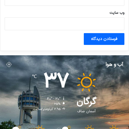
وب‌ سایت
آب و هوا
37
℃
گرگان
40º - 30º
25%
2.95 کیلومتر/ساعت
آسمان صاف