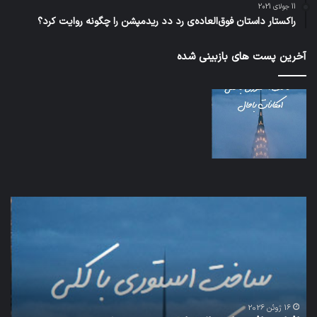
11 جولای 2021
راکستار داستان فوق‌العاده‌ی رد دد ریدمپشن را چگونه روایت کرد؟
آخرین پست های بازبینی شده
اف‌ای‌تی‌اف
شبک
به
5G
احتمال
می‌
زیاد
باع
در
سق
مجمع
هوا
تشخیص
شود
تصویب
16 ژوئن 2026