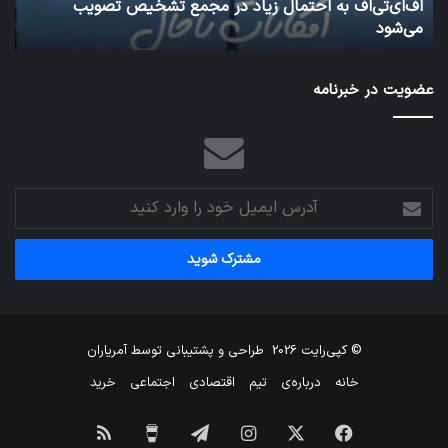
اف‌ای‌تی‌اف به احتمال زیاد در مجمع تشخیص تصویب
می‌شود
می‌شود
شبکه 
عضویت در خبرنامه
آدرس
ایمیل
خود
را
وارد
کنید
© کپی‌رایت 2026
طراحی و پشتیبانی توسط
آمریاران
خانه
درباره‌ی
تیم
اقتصادی
اجتماعی
خرید
فیس
X
اینستاگرام
تلگرام
برای
خوراک