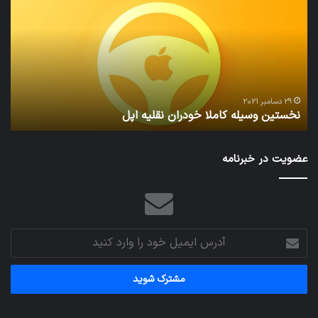
کاملا
خوا
خودران
و
نقلیه
بید
اپل
29 دسامبر 2021
نخستین وسیله کاملا خودران نقلیه اپل
ت
عضویت در خبرنامه
آدرس
ایمیل
خود
را
وارد
کنید