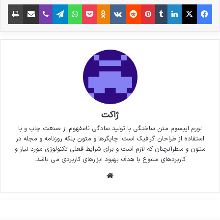
فیس بوک
X
لینکدین
‫تامبلر
‫پین‌ترست
‫رددیت
‫VKontakte
پاکت
واتس آپ
‫Odnoklassniki
تلگرام
وایبر
اشتراک گذاری از طریق ایمیل
چاپ
ژاکت
لورم ایپسوم متن ساختگی با تولید سادگی نامفهوم از صنعت چاپ و با
استفاده از طراحان گرافیک است. چاپگرها و متون بلکه روزنامه و مجله در
ستون و سطرآنچنان که لازم است و برای شرایط فعلی تکنولوژی مورد نیاز و
کاربردهای متنوع با هدف بهبود ابزارهای کاربردی می باشد.
وبسایت