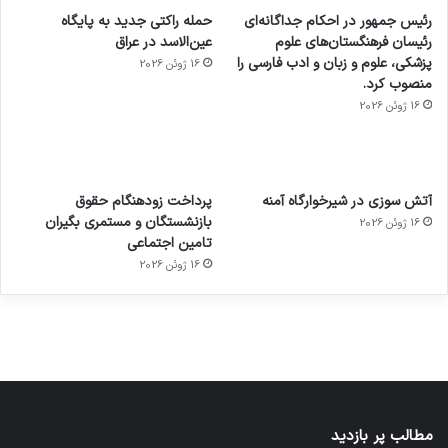
رئیس جمهور در احکام جداگانه‌ای
حمله راکتی جدید به پایگاه
رئیسان فرهنگستان‌های علوم
عین‌الاسد در عراق
پزشکی، علوم و زبان و ادب فارسی را
16 ژوئن 2026
منصوب کرد.
16 ژوئن 2026
آماده
ی سفر
عکاسی
هدفون
ورزش با
برای
مجازی
با طعم
های
آتش سوزی در شیرخوارگاه آمنه
پرداخت زودهنگام حقوق
ساعت
کشف
…
2023
بازنشستگان و مستمری بگیران
16 ژوئن 2026
هوشمند
توسط
توسط
توسط
توسط
تامین اجتماعی
ژاکت
ژاکت
توسط
ژاکت
ژاکت
در
در
ژاکت
16 ژوئن 2026
در
در
دسامبر
دسامبر
در دسامبر
دسامبر
دسامبر
12, 2022
12, 2022
12, 2022
12, 2022
12, 2022
مطالب پر بازدید