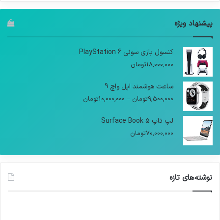
پیشنهاد ویژه
کنسول بازی سونی PlayStation 6
18,000,000
تومان
ساعت هوشمند اپل واچ 9
9,500,000
تومان
–
10,000,000
تومان
لپ تاپ Surface Book 5
70,000,000
تومان
نوشته‌های تازه