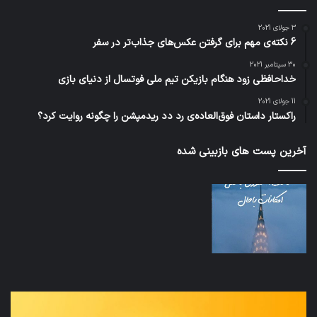
3 جولای 2021
6 نکته‌ی مهم برای گرفتن عکس‌های جذاب‌تر در سفر
30 سپتامبر 2021
خداحافظی زود هنگام بازیکن تیم ملی فوتسال از دنیای بازی
11 جولای 2021
راکستار داستان فوق‌العاده‌ی رد دد ریدمپشن را چگونه روایت کرد؟
آخرین پست های بازبینی شده
نخستین
تداب
وسیله
زما