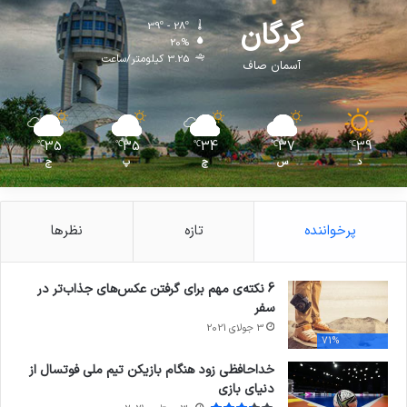
گرگان
39º - 28º
20%
3.25 کیلومتر/ساعت
آسمان صاف
35
35
34
37
39
℃
℃
℃
℃
℃
د
س
چ
پ
ج
پرخواننده
تازه
نظرها
6 نکته‌ی مهم برای گرفتن عکس‌های جذاب‌تر در
سفر
3 جولای 2021
71%
خداحافظی زود هنگام بازیکن تیم ملی فوتسال از
دنیای بازی