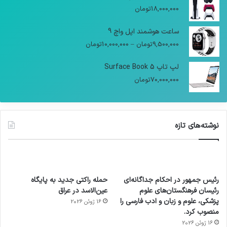
18,000,000
تومان
ساعت هوشمند اپل واچ 9
9,500,000
تومان
–
10,000,000
تومان
لپ تاپ Surface Book 5
70,000,000
تومان
نوشته‌های تازه
رئیس جمهور در احکام جداگانه‌ای
حمله راکتی جدید به پایگاه
رئیسان فرهنگستان‌های علوم
عین‌الاسد در عراق
پزشکی، علوم و زبان و ادب فارسی را
16 ژوئن 2026
منصوب کرد.
16 ژوئن 2026