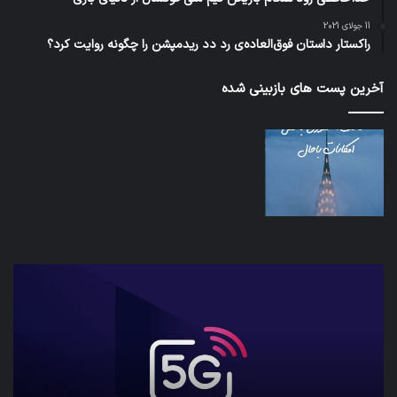
11 جولای 2021
راکستار داستان فوق‌العاده‌ی رد دد ریدمپشن را چگونه روایت کرد؟
آخرین پست های بازبینی شده
شبکه
کدا
5G
برنا
می‌تواند
پیا
باعث
اطل
سقوط
کارب
هواپیما
را
شود
واقع