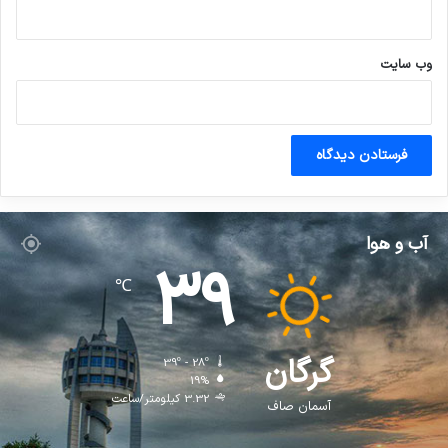
وب‌ سایت
آب و هوا
39
℃
گرگان
39º - 28º
19%
3.32 کیلومتر/ساعت
آسمان صاف