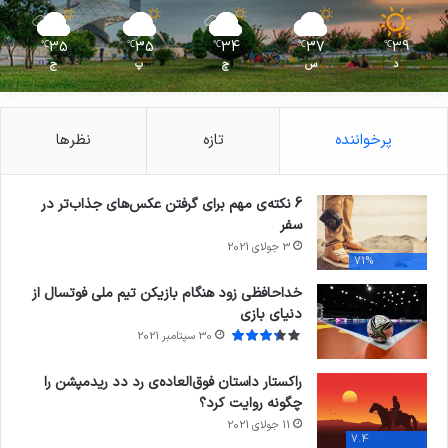
35
35
34
37
39
℃
℃
℃
℃
℃
د
س
چ
پ
ج
پرخواننده
تازه
نظرها
6 نکته‌ی مهم برای گرفتن عکس‌های جذاب‌تر در
سفر
3 جولای 2021
71%
خداحافظی زود هنگام بازیکن تیم ملی فوتسال از
دنیای بازی
30 سپتامبر 2021
راکستار داستان فوق‌العاده‌ی رد دد ریدمپشن را
چگونه روایت کرد؟
11 جولای 2021
7.4