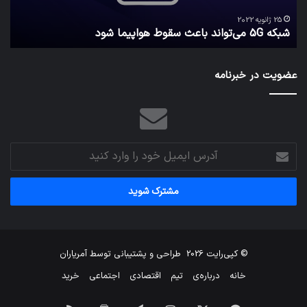
امن
ک
نگه
25 ژانویه 2022
شبکه 5G می‌تواند باعث سقوط هواپیما شود
م
می‌
عضویت در خبرنامه
آدرس
ایمیل
خود
را
وارد
کنید
© کپی‌رایت 2026
طراحی و پشتیبانی توسط
آمریاران
خانه
درباره‌ی
تیم
اقتصادی
اجتماعی
خرید