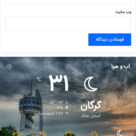
وب‌ سایت
آب و هوا
31
℃
گرگان
31º - 29º
41%
2.47 کیلومتر/ساعت
آسمان صاف