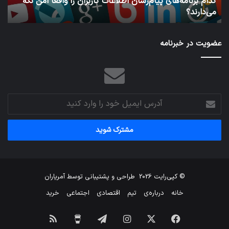
کدام برنامه‌های پیام‌رسان اطلاعات کاربران را واقعا امن نگه
نگه
می‌دارند؟
ن
می‌دارند؟
عضویت در خبرنامه
آدرس
ایمیل
خود
را
وارد
کنید
© کپی‌رایت 2026
طراحی و پشتیبانی توسط
آمریاران
خانه
درباره‌ی
تیم
اقتصادی
اجتماعی
خرید
فیس
X
اینستاگرام
تلگرام
برای
خوراک