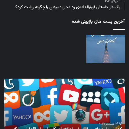
11 جولای 2021
راکستار داستان فوق‌العاده‌ی رد دد ریدمپشن را چگونه روایت کرد؟
آخرین پست های بازبینی شده
کدام
نخس
برنامه‌های
وسی
پیام‌رسان
کامل
اطلاعات
خود
کاربران
نقلی
را
اپل
واقعا
امن
29 دسامبر 2021