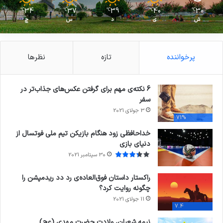
34
37
39
40
30
℃
℃
℃
℃
℃
ش
ی
د
س
چ
پرخواننده
تازه
نظرها
6 نکته‌ی مهم برای گرفتن عکس‌های جذاب‌تر در
سفر
3 جولای 2021
71%
خداحافظی زود هنگام بازیکن تیم ملی فوتسال از
دنیای بازی
30 سپتامبر 2021
راکستار داستان فوق‌العاده‌ی رد دد ریدمپشن را
چگونه روایت کرد؟
11 جولای 2021
7.4
نیمه شعبان، ولادت حضرت مهدی (عج)