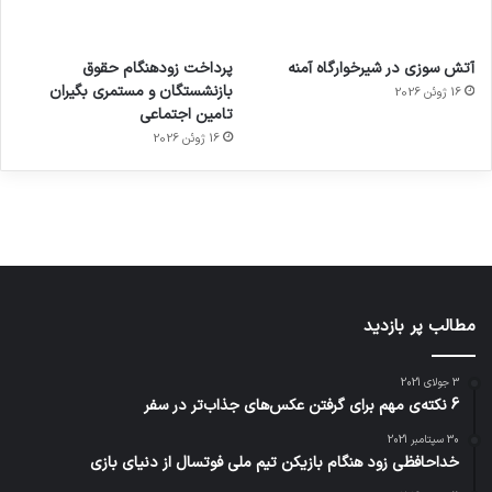
آماده
ی سفر
عکاسی
هدفون
ورزش با
برای
مجازی
با طعم
های
آتش سوزی در شیرخوارگاه آمنه
پرداخت زودهنگام حقوق
ساعت
کشف
…
2023
بازنشستگان و مستمری بگیران
16 ژوئن 2026
هوشمند
توسط
توسط
توسط
توسط
تامین اجتماعی
ژاکت
ژاکت
توسط
ژاکت
ژاکت
در
در
ژاکت
16 ژوئن 2026
در
در
دسامبر
دسامبر
در دسامبر
دسامبر
دسامبر
12, 2022
12, 2022
12, 2022
12, 2022
12, 2022
مطالب پر بازدید
3 جولای 2021
6 نکته‌ی مهم برای گرفتن عکس‌های جذاب‌تر در سفر
30 سپتامبر 2021
خداحافظی زود هنگام بازیکن تیم ملی فوتسال از دنیای بازی