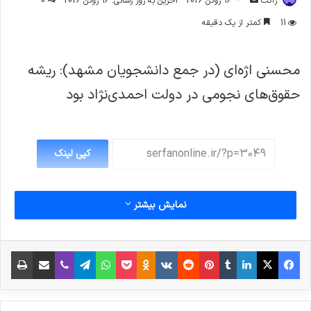
ژاکت
16 ژوئن 2026
آخرین به روز رسانی: 16 ژوئن 2026
0
ایمیل
11
کمتر از یک دقیقه
محسنی اژه‌ای (در جمع دانشجویان مشهد): ریشه
حقوق‌های نجومی در دولت احمدی‌نژاد بود
کپی لینک
نمایش بیشتر
فیس بوک
X
لینکدین
‫تامبلر
‫پین‌ترست
‫رددیت
‫VKontakte
پاکت
واتس آپ
‫Odnoklassniki
تلگرام
وایبر
اشتراک گذاری از طریق ایمیل
چاپ