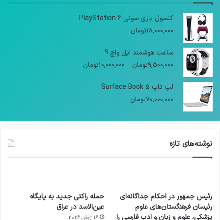
کنسول بازی سونی PlayStation 6
18,000,000
تومان
ساعت هوشمند اپل واچ 9
9,500,000
تومان
–
10,000,000
تومان
لپ تاپ Surface Book 5
70,000,000
تومان
نوشته‌های تازه
رئیس جمهور در احکام جداگانه‌ای
حمله راکتی جدید به پایگاه
رئیسان فرهنگستان‌های علوم
عین‌الاسد در عراق
پزشکی، علوم و زبان و ادب فارسی را
16 ژوئن 2026