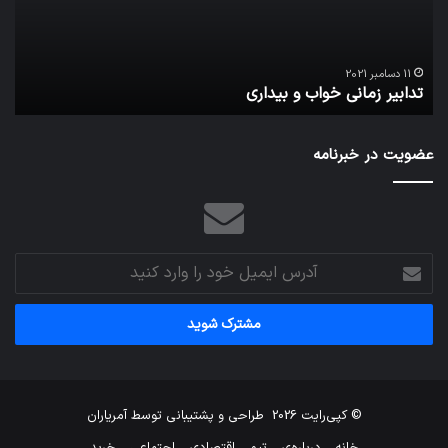
مج
تش
تص
ا
می‌
11 دسامبر 2021
تدابیر زمانی خواب و بیداری
م
عضویت در خبرنامه
آدرس
ایمیل
خود
را
وارد
کنید
© کپی‌رایت 2026
طراحی و پشتیبانی توسط
آمریاران