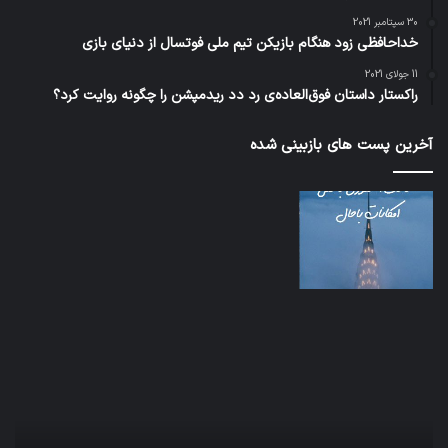
30 سپتامبر 2021
خداحافظی زود هنگام بازیکن تیم ملی فوتسال از دنیای بازی
11 جولای 2021
راکستار داستان فوق‌العاده‌ی رد دد ریدمپشن را چگونه روایت کرد؟
آخرین پست های بازبینی شده
تدابیر
اف‌ا
زمانی
به
خواب
احت
و
زیاد
بیداری
در