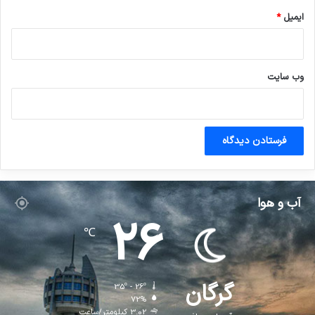
ایمیل
*
وب‌ سایت
آب و هوا
26
℃
گرگان
35º - 26º
72%
3.02 کیلومتر/ساعت