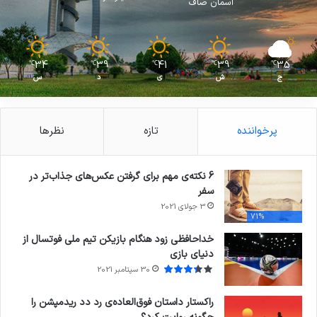
آسمان صاف
34
39
41
39
35
℃
℃
℃
℃
℃
ج
ش
ی
د
س
پرخواننده
تازه
نظرها
6 نکته‌ی مهم برای گرفتن عکس‌های جذاب‌تر در
سفر
3 جولای 2021
71%
خداحافظی زود هنگام بازیکن تیم ملی فوتسال از
دنیای بازی
30 سپتامبر 2021
راکستار داستان فوق‌العاده‌ی رد دد ریدمپشن را