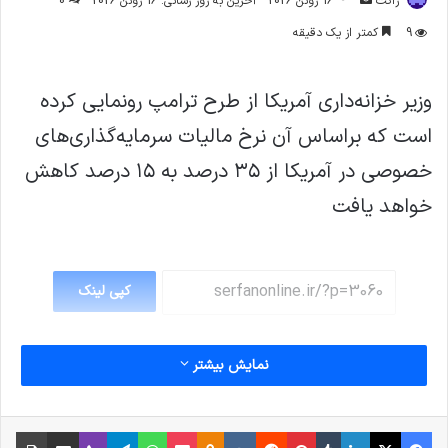
ژاکت
16 ژوئن 2026
آخرین به روز رسانی: 16 ژوئن 2026
0
ایمیل
9
کمتر از یک دقیقه
وزیر خزانه‌داری آمریکا از طرح ترامپ رونمایی کرده
است که براساس آن نرخ مالیات سرمایه‌گذاری‌های
خصوصی در آمریکا از ۳۵ درصد به ۱۵ درصد کاهش
خواهد یافت
کپی لینک
نمایش بیشتر
فیس بوک
X
لینکدین
‫تامبلر
‫پین‌ترست
‫رددیت
‫VKontakte
پاکت
واتس آپ
‫Odnoklassniki
تلگرام
وایبر
اشتراک گذاری از طریق ایمیل
چاپ