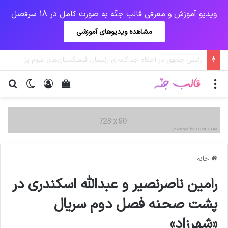
ویدیو آموزش و معرفی قالب جنّه به صورت کامل در 18 سرفصل
مشاهده ویدیوهای آموزشی
حمله راکتی جدید به پایگاه عین‌الاسد در عراق
منو
ورود
دیدن سبد خرید
تغییر پو
جس
خانه
رامین ناصرنصیر و عبدالله اسکندری در
پشت صحنه فصل دوم سریال
«شهرزاد»