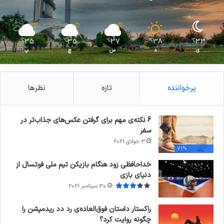
35
35
37
38
33
℃
℃
℃
℃
℃
ی
د
س
چ
پ
پرخواننده
تازه
نظرها
6 نکته‌ی مهم برای گرفتن عکس‌های جذاب‌تر در
سفر
3 جولای 2021
71%
خداحافظی زود هنگام بازیکن تیم ملی فوتسال از
دنیای بازی
30 سپتامبر 2021
راکستار داستان فوق‌العاده‌ی رد دد ریدمپشن را
چگونه روایت کرد؟