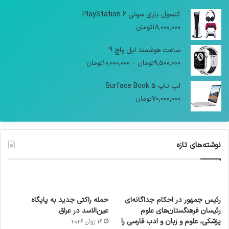
کنسول بازی سونی PlayStation 6
18,000,000
تومان
ساعت هوشمند اپل واچ 9
9,500,000
تومان
–
10,000,000
تومان
لپ تاپ Surface Book 5
70,000,000
تومان
نوشته‌های تازه
رئیس جمهور در احکام جداگانه‌ای
حمله راکتی جدید به پایگاه
رئیسان فرهنگستان‌های علوم
عین‌الاسد در عراق
پزشکی، علوم و زبان و ادب فارسی را
16 ژوئن 2026