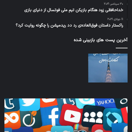
30 سپتامبر 2021
خداحافظی زود هنگام بازیکن تیم ملی فوتسال از دنیای بازی
11 جولای 2021
راکستار داستان فوق‌العاده‌ی رد دد ریدمپشن را چگونه روایت کرد؟
آخرین پست های بازبینی شده
کدام
نخس
برنامه‌های
وسی
پیام‌رسان
کامل
اطلاعات
خود
کاربران
نقلی