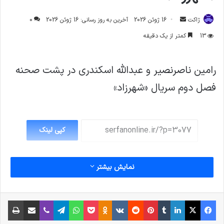
ارسال
ژاکت
16 ژوئن 2026
آخرین به روز رسانی: 16 ژوئن 2026
0
ایمیل
13
کمتر از یک دقیقه
رامین ناصرنصیر و عبدالله اسکندری در پشت صحنه
فصل دوم سریال «شهرزاد»
کپی لینک
نمایش بیشتر
فیس بوک
X
لینکدین
‫تامبلر
‫پین‌ترست
‫رددیت
‫VKontakte
پاکت
واتس آپ
‫Odnoklassniki
تلگرام
وایبر
اشتراک گذاری از طریق ایمیل
چاپ