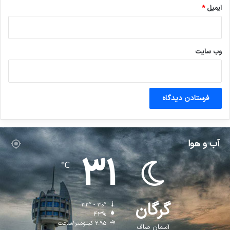
ایمیل
*
وب‌ سایت
آب و هوا
31
℃
گرگان
33º - 30º
43%
2.95 کیلومتر/ساعت
آسمان صاف