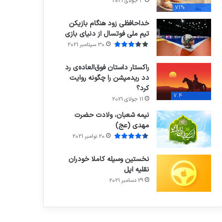
3 جولای 2021
71%
خداحافظی زود هنگام بازیکن
تیم ملی فوتسال از دنیای بازی
30 سپتامبر 2021
راکستار داستان فوق‌العاده‌ی رد
دد ریدمپشن را چگونه روایت
کرد؟
7.4
11 جولای 2021
نیمه شعبان، ولادت حضرت
مهدی (عج)
20 نوامبر 2021
نخستین وسیله کاملا خودران
نقلیه اپل
29 دسامبر 2021