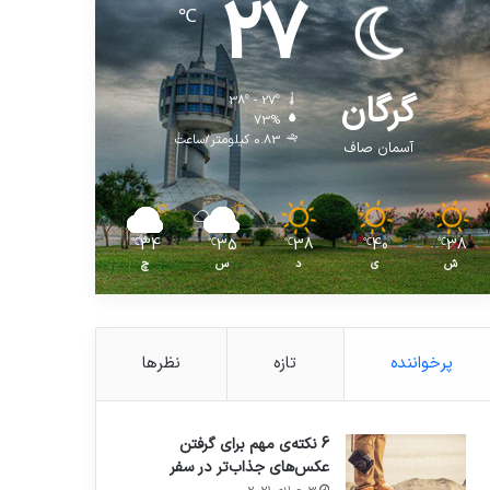
27
℃
گرگان
38º - 27º
73%
0.83 کیلومتر/ساعت
آسمان صاف
34
35
38
40
38
℃
℃
℃
℃
℃
ش
ی
د
س
چ
پرخواننده
تازه
نظرها
6 نکته‌ی مهم برای گرفتن
عکس‌های جذاب‌تر در سفر