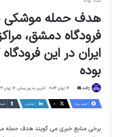
شده، بوده
هدف حمله موشکی بام
فرودگاه دمشق، مراک
ایران در این فرودگاه 
بوده
ارسال
ژاکت
16 ژوئن 2026
آخرین به روز رسانی: 16 ژوئن 2026
ایمیل
فیس بوک
X
لینکدین
‫تامبل
برخی منابع خبری می گویند هدف حمله موش