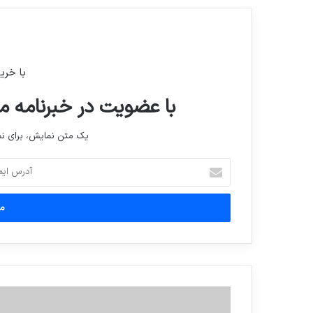
با خری
با عضویت در خبرنامه ما
یک متن نمایش، برای 
آدرس
ایمیل
خود
را
وارد
کنید