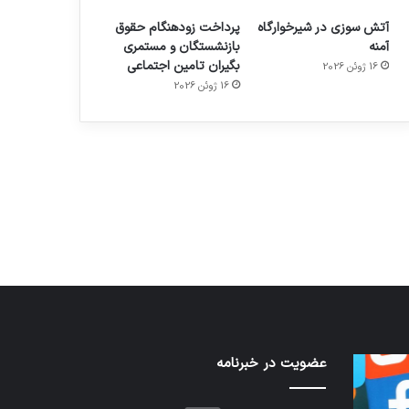
آتش سوزی در شیرخوارگاه
پرداخت زودهنگام حقوق
آمنه
بازنشستگان و مستمری
بگیران تامین اجتماعی
16 ژوئن 2026
16 ژوئن 2026
م
هدفون های 2023
توسط ژاکت
در دسامبر 12, 2022
نخستین
عضویت در خبرنامه
تدابیر
وسیله
زمانی
کاملا
خواب