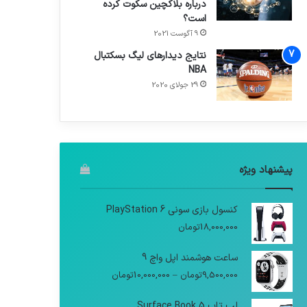
درباره بلاکچین سکوت کرده
است؟
9 آگوست 2021
نتایج دیدار‌های لیگ بسکتبال
NBA
29 جولای 2020
پیشنهاد ویژه
کنسول بازی سونی PlayStation 6
18,000,000
تومان
ساعت هوشمند اپل واچ 9
9,500,000
تومان
–
10,000,000
تومان
لپ تاپ Surface Book 5