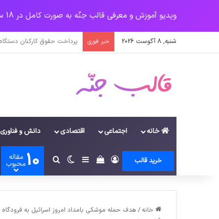
ویدیو آموزش و معرفی قالب جنّه به صورت کامل در 18 سرفصل
شنبه, 8 آگوست 2026
جهش آمریکایی کرونا و چالشی 
خبر فوری
خانه
اجتماعی
اقتصادی
دانش و فناوری
10
مقاله
ورود
سایدبار
دیدن سبد خرید
تغییر پوسته
جستجو برای
خرید قالب
محبوب
خانه
/
هدف حمله موشکی بامداد امروز اسرائیل به فرودگاه د