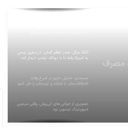
تکنولوژی‌های جدیدی که به مصرف کننده ها
اجازه پرواز در محیط مجازی می‌دهند
آنگلا مرکل، صدر اعظم آلمان، در سفری رسمی
به آمریکا رفته تا با دونالد ترامپ دیدار کند.
، در
 با
مسجدی: تمایل داریم در اسرع وقت
اختلافات‌مان با امارات و عربستان را حل کنیم
تصويرى از جوانى هاى کی‌روش، وقتی سرمربی
اسپورتینگ لیسبون بود
‏احمدعراقچی معاون ارزی بانک مرکزی شد