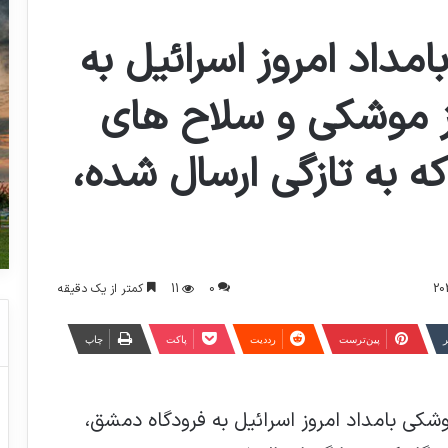
داد امروز اسرائیل به
ز موشکی و سلاح های
که به تازگی ارسال شده،
0
11
کمتر از یک دقیقه
ر
‫پین‌ترست
‫رددیت
پاکت
چاپ
کی بامداد امروز اسرائیل به فرودگاه دمشق،