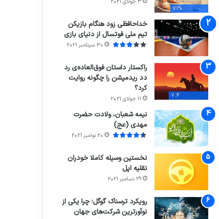
3 جولای 2021
71%
خداحافظی زود هنگام بازیکن
تیم ملی فوتسال از دنیای بازی
30 سپتامبر 2021
راکستار داستان فوق‌العاده‌ی رد
دد ریدمپشن را چگونه روایت
کرد؟
7.4
11 جولای 2021
نیمه شعبان، ولادت حضرت
مهدی (عج)
20 نوامبر 2021
نخستین وسیله کاملا خودران
نقلیه اپل
29 دسامبر 2021
رویکرد ترسناک گوگل؛ چرا یکی از
نوآورترین شرکت‌های جهان