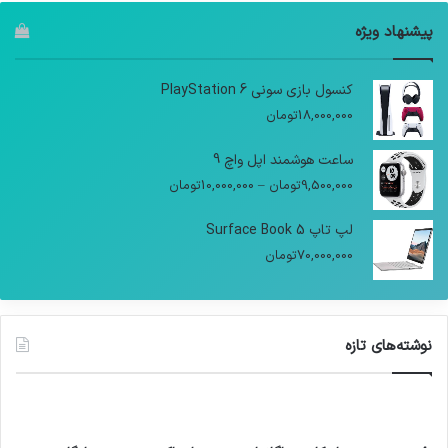
پیشنهاد ویژه
کنسول بازی سونی PlayStation 6
18,000,000
تومان
ساعت هوشمند اپل واچ 9
9,500,000
تومان
–
10,000,000
تومان
لپ تاپ Surface Book 5
70,000,000
تومان
نوشته‌های تازه