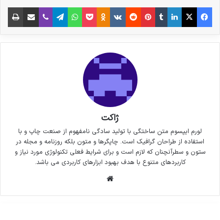
فیس بوک
X
لینکدین
‫تامبلر
‫پین‌ترست
‫رددیت
‫VKontakte
پاکت
واتس آپ
‫Odnoklassniki
تلگرام
وایبر
اشتراک گذاری از طریق ایمیل
چاپ
ژاکت
لورم ایپسوم متن ساختگی با تولید سادگی نامفهوم از صنعت چاپ و با
استفاده از طراحان گرافیک است. چاپگرها و متون بلکه روزنامه و مجله در
ستون و سطرآنچنان که لازم است و برای شرایط فعلی تکنولوژی مورد نیاز و
کاربردهای متنوع با هدف بهبود ابزارهای کاربردی می باشد.
وبسایت