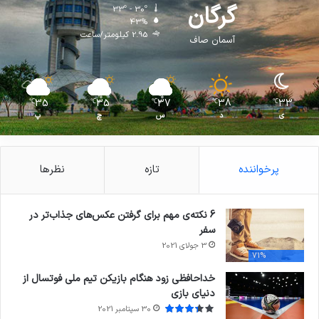
گرگان
33º - 30º
43%
2.95 کیلومتر/ساعت
آسمان صاف
35
35
37
38
33
℃
℃
℃
℃
℃
ی
د
س
چ
پ
پرخواننده
تازه
نظرها
6 نکته‌ی مهم برای گرفتن عکس‌های جذاب‌تر در
سفر
3 جولای 2021
71%
خداحافظی زود هنگام بازیکن تیم ملی فوتسال از
دنیای بازی
30 سپتامبر 2021