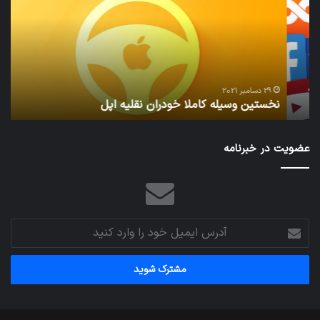
خودران
و
نقلیه
بید
اپل
29 دسامبر 2021
نخستین وسیله کاملا خودران نقلیه اپل
ت
عضویت در خبرنامه
آدرس
ایمیل
خود
را
وارد
کنید