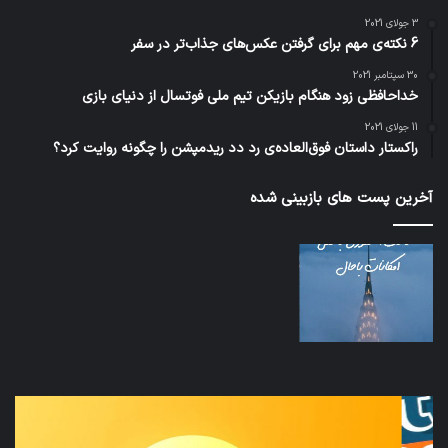
3 جولای 2021
6 نکته‌ی مهم برای گرفتن عکس‌های جذاب‌تر در سفر
30 سپتامبر 2021
خداحافظی زود هنگام بازیکن تیم ملی فوتسال از دنیای بازی
11 جولای 2021
راکستار داستان فوق‌العاده‌ی رد دد ریدمپشن را چگونه روایت کرد؟
آخرین پست های بازبینی شده
نخستین
تداب
وسیله
زما
کاملا
خوا