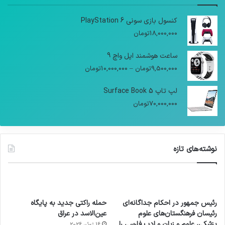
کنسول بازی سونی PlayStation 6
18,000,000
تومان
ساعت هوشمند اپل واچ 9
9,500,000
تومان
–
10,000,000
تومان
لپ تاپ Surface Book 5
70,000,000
تومان
نوشته‌های تازه
رئیس جمهور در احکام جداگانه‌ای
حمله راکتی جدید به پایگاه
رئیسان فرهنگستان‌های علوم
عین‌الاسد در عراق
پزشکی، علوم و زبان و ادب فارسی را
16 ژوئن 2026