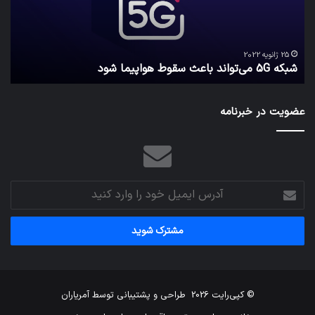
هواپیما
را
شود
واقع
امن
ک
نگه
25 ژانویه 2022
شبکه 5G می‌تواند باعث سقوط هواپیما شود
م
می‌
عضویت در خبرنامه
آدرس
ایمیل
خود
را
وارد
کنید
© کپی‌رایت 2026
طراحی و پشتیبانی توسط
آمریاران