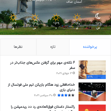
آسمان صاف
34
37
39
40
31
℃
℃
℃
℃
℃
ش
ی
د
س
چ
پرخواننده
تازه
نظرها
6 نکته‌ی مهم برای گرفتن عکس‌های جذاب‌تر در
سفر
3 جولای 2021
71%
خداحافظی زود هنگام بازیکن تیم ملی فوتسال از
دنیای بازی
30 سپتامبر 2021
راکستار داستان فوق‌العاده‌ی رد دد ریدمپشن را