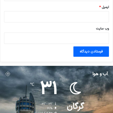
ایمیل
*
وب‌ سایت
آب و هوا
31
℃
گرگان
31º - 29º
41%
2.35 کیلومتر/ساعت