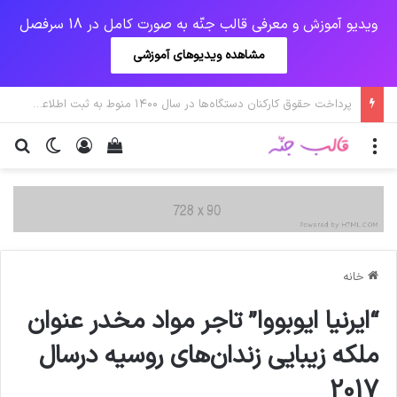
ویدیو آموزش و معرفی قالب جنّه به صورت کامل در 18 سرفصل
مشاهده ویدیوهای آموزشی
جهش آمریکایی کرونا و چالشی جدید برای واکسن/ آغاز توزیع واکسن از سوی اتحادیه کوواکس
منو
ورود
دیدن سبد خرید
تغییر پو
جس
خانه
“ایرنیا ایوبووا” تاجر مواد مخدر عنوان
ملکه زیبایی زندان‌های روسیه درسال
2017