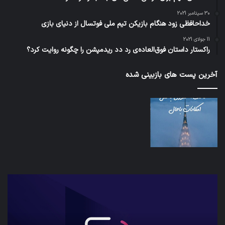
30 سپتامبر 2021
خداحافظی زود هنگام بازیکن تیم ملی فوتسال از دنیای بازی
11 جولای 2021
راکستار داستان فوق‌العاده‌ی رد دد ریدمپشن را چگونه روایت کرد؟
آخرین پست های بازبینی شده
شبکه
کدا
5G
برنا
می‌تواند
پیا
باعث
اطل
سقوط
کارب