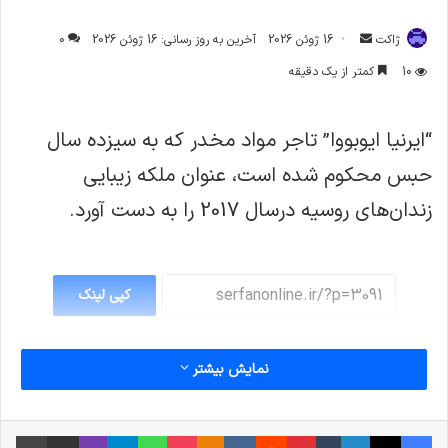
ارسال
ژاکت
16 ژوئن 2026
آخرین به روز رسانی: 16 ژوئن 2026
0
ایمیل
10
کمتر از یک دقیقه
“ایرنیا ایوبووا” تاجر مواد مخدر که به سیزده سال
حبس محکوم شده است، عنوان ملکه زیبایی
زندان‌های روسیه درسال 2017 را به دست آورد.
کپی لینک
نمایش بیشتر
فیس بوک
X
لینکدین
‫تامبلر
‫پین‌ترست
‫رددیت
‫VKontakte
پاکت
واتس آپ
‫Odnoklassniki
تلگرام
وایبر
اشتراک گذاری از طریق ایمیل
چاپ